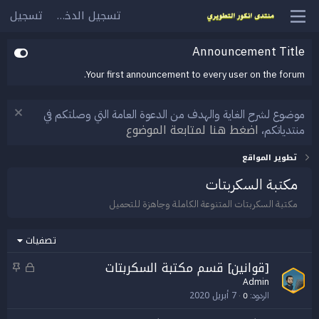
تسجيل الدخول
تسجيل
Announcement Title
Your first announcement to every user on the forum.
موضوع لشرح الغاية والهدف من الدعوة العامة التي وصلتكم في
اضغط هنا لمتابعة الموضوع
منتدياتكم،
تطوير المواقع
مكتبة السكربتات
مكتبة السكربتات المتنوعة الكاملة وجاهزة للتحميل
تصفيات
[قوانين] قسم مكتبة السكربتات
م
م
غ
ث
Admin
7 أبريل 2020
ل
ب
الردود
0
ق
ت