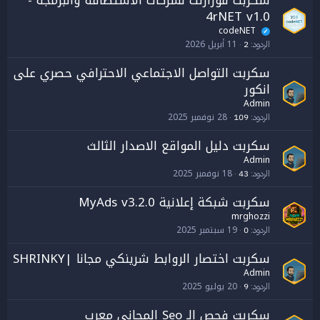
سكربت فورارنت لشركات الاستضافة والبرمجة -
4rNET v1.0
codeNET
✓
11 أبريل 2026
الردود
2
سكربت التواصل الاجتماعي الاحترافي حصري على
انكور
Admin
28 نوفمبر 2025
الردود
109
سكربت دليل المواقع الاصدار الثالث
Admin
18 نوفمبر 2025
الردود
43
سكربت شبكة إعلانية MyAds v3.2.0
mrghozzi
19 سبتمبر 2025
الردود
0
سكربت اختصار الروابط شرينكي مجانا |SHRINKY
Admin
20 يوليو 2025
الردود
9
سكربت فحص الـ Seo المجاني معرب