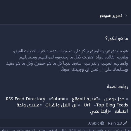
تطوير المواقع
ما هو انكور؟
هو منتدى عربي تطويري يرتكز على محتويات عديدة لاثراء الانترنت العربي،
وتقديم الفائدة لرواد الانترنت بكل ما يحتاجوه لمواقعهم ومنتدياتهم
واعمالهم المهنية والدراسية. ستجد لدينا كل ما هو حصري وكل ما هو مفيد
ويساعدك على ان تصل الى وجهتك، مجانًا.
روابط نصية
حجز دومين
تغذية الموقع
Submit
RSS Feed Directory
»
»
»
»
Top Blog Feeds
Url
ابن النيل والفرات
منتدى واحة
»
»
»
الاسلام
رابط نصي
»
Arabic
Rain 2.3
هذا الموقع يستخدم ملفات تعريف الارتباط (الكوكيز ) للمساعدة في تخصيص المحتوى وتخصيص تجربتك