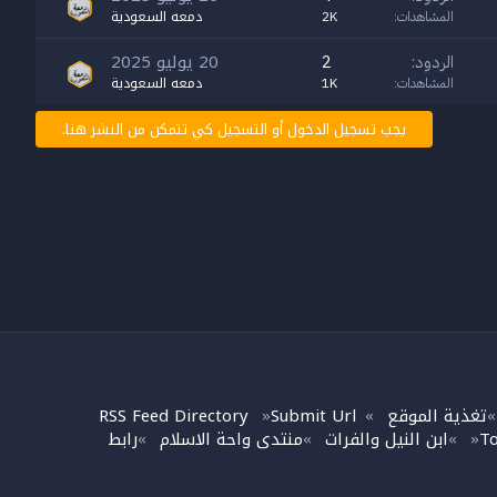
دمعه السعودية
المشاهدات
2K
20 يوليو 2025
الردود
2
دمعه السعودية
المشاهدات
1K
يجب تسجيل الدخول أو التسجيل كي تتمكن من النشر هنا.
تغذية الموقع
Submit Url
RSS Feed Directory
»
»
To
ابن النيل والفرات
منتدى واحة الاسلام
رابط
»
»
»
»