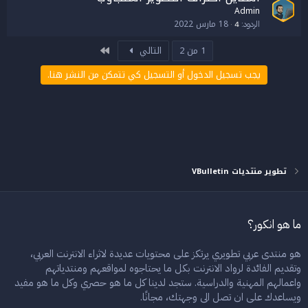
Admin
18 مارس 2022
الردود
4
الاخير
1 من 2
التالي
يجب تسجيل الدخول أو التسجيل كي تتمكن من النشر هنا.
تطوير منتديات VBulletin
ما هو انكور؟
هو منتدى عربي تطويري يرتكز على محتويات عديدة لاثراء الانترنت العربي،
وتقديم الفائدة لرواد الانترنت بكل ما يحتاجوه لمواقعهم ومنتدياتهم
واعمالهم المهنية والدراسية. ستجد لدينا كل ما هو حصري وكل ما هو مفيد
ويساعدك على ان تصل الى وجهتك، مجانًا.