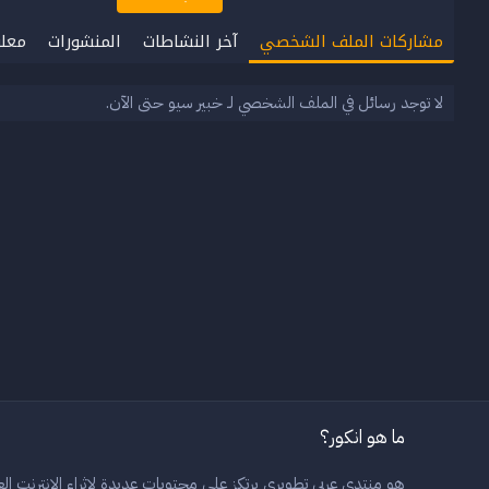
مشاركات الملف الشخصي
آخر النشاطات
المنشورات
معل
لا توجد رسائل في الملف الشخصي لـ خبير سيو حتى الآن.
ما هو انكور؟
هو منتدى عربي تطويري يرتكز على محتويات عديدة لاثراء الانترنت العر