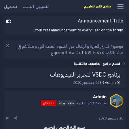
تسجيل الدخول
تسجيل
Announcement Title
Your first announcement to every user on the forum.
موضوع لشرح الغاية والهدف من الدعوة العامة التي وصلتكم في
اضغط هنا لمتابعة الموضوع
منتدياتكم،
قسم برامج الحاسوب والتقنية
برنامج VSDC لتحرير الفيديوهات
Admin
26 ديسمبر 2020
ب
ت
ا
ا
د
ر
Admin
ئ
ي
ا
خ
مدير شركة انكور التطويرية
طاقم الإدارة
ادارة انكور
ل
ا
م
ل
26 ديسمبر 2020
#1
و
ب
ض
د
بسم الله الرحمن الرحيم
و
ء