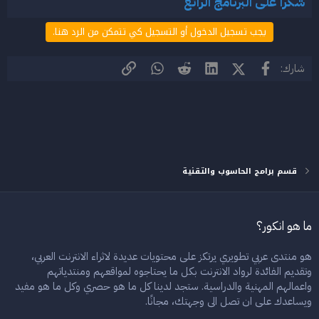
شكرا على البرنامج الرائع
يجب تسجيل الدخول أو التسجيل كي تتمكن من الرد هنا.
فيسبوك
X (Twitter)
LinkedIn
Reddit
WhatsApp
الرابط
شارك:
قسم برامج الحاسوب والتقنية
ما هو انكور؟
هو منتدى عربي تطويري يرتكز على محتويات عديدة لاثراء الانترنت العربي،
وتقديم الفائدة لرواد الانترنت بكل ما يحتاجوه لمواقعهم ومنتدياتهم
واعمالهم المهنية والدراسية. ستجد لدينا كل ما هو حصري وكل ما هو مفيد
ويساعدك على ان تصل الى وجهتك، مجانًا.