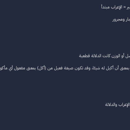
 = الإعراب مبتدأ
ار ومجرور
ل) بمعنى أن أكيل له شيئا، وقد تكون صيغة فعيل من (أكل) بمعنى مفعول أي مأكو