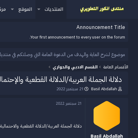
المنتديات
الموقع
مرك
Announcement Title
Your first announcement to every user on the forum.
موضوع لشرح الغاية والهدف من الدعوة العامة التي وصلتكم في منتديا
الأقسام العامة
القسم الادبي والحواري
دلالة الجملة العربية/الدلالة القطعية والإحتم
Basil Abdallah
21 سبتمبر 2022
ب
ت
ا
ا
د
ر
21 سبتمبر 2022
ئ
ي
ا
خ
ل
ا
م
ل
دلالة الجملة العربية/الدلالة القطعية والاحتمالية
و
ب
ض
د
Basil Abdallah