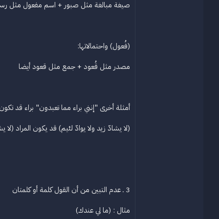
صيغة مبالغة مثل صبور + اسم مفعول مثل رس
(فُعول) واحتمالاتها:
مصدر مثل قُعود + جمع مثل قعود أيضا
أمثلة أخرى "إنني براء مما تعبدون" براء قد تك
(لا يشادّ زيد ولا يوادّ لئيم) قد يكون المراد (لا يشاد
3 ـ عدم التبين من أن القول كلمة أو كلمتان
مثال : (ما لي عندك)