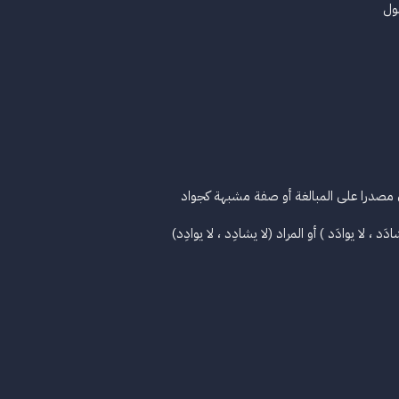
ول
ون مصدرا على المبالغة أو صفة مشبهة كجواد
َد ، لا يوادَد ) أو المراد (لا يشادِد ، لا يوادِد)