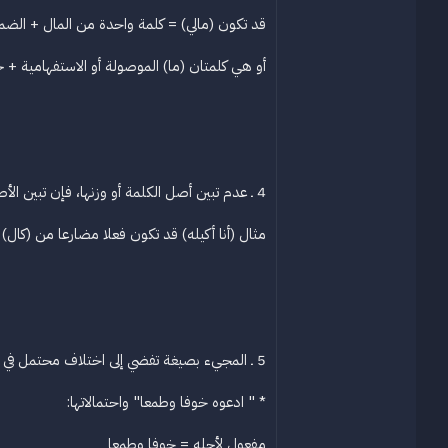
قد تكون (مالي) = كلمة واحدة من المال + الضمير
أو هي كلمتان (ما) الموصولة أو الاستفهامية + ج
4 ـ عدم تبين أصل الكلمة أو وزنها، فإن تبين الأصل أو الوزن كانت الدلالة قطعية
مثال (أنا أكيله) قد تكون فعلا مضارعا من (كا
5 ـ المجيء بصيغة تفضي إلى اختلاف محتمل في الإعراب والدلالة
* " ادعوه خوفا وطمعا" واحتمالاتها:
مفعول لأجله = خوفا وطمعا