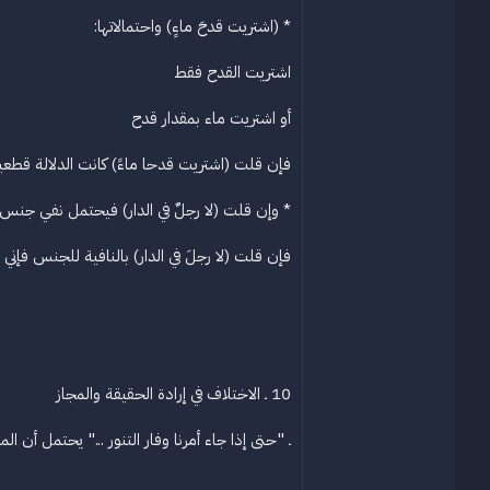
* (اشتريت قدحَ ماءٍ) واحتمالاتها:
اشتريت القدح فقط
أو اشتريت ماء بمقدار قدح
فإن قلت (اشتريت قدحا ماءً) كانت الدلالة قطعي
* وإن قلت (لا رجلٌ في الدار) فيحتمل نفي جنس ا
فإن قلت (لا رجلَ في الدار) بالنافية للجنس فإن
10 ـ الاختلاف في إرادة الحقيقة والمجاز
ـ "حتى إذا جاء أمرنا وفار التنور ..." يحتمل أن ال