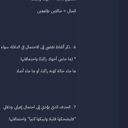
الحال = خائفين طامعين
6 ـ ذكر ألفاظ تفضي إلى الاحتمال في الدلالة سواء قيودا كانت أو غيرها، ولو لم تذكر لكانت الدلالة قطعية
* (ما جاءني أخوك راكبا) واحتمالاتها:
ما جاء حالة كونه راكبا، أو ما جاء أصلا
7 ـ الحذف الذي يؤدي إلى احتمال إعرابي ودلالي
"فليضحكوا قليلا وليبكوا كثيرا" واحتمالاتها: