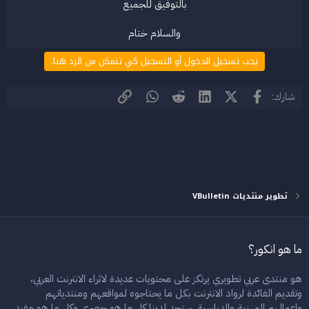
بالتوفيق للجميع
والسلام ختام​
يجب تسجيل الدخول أو التسجيل كي تتمكن من الرد هنا.
فيسبوك
X (Twitter)
LinkedIn
Reddit
WhatsApp
الرابط
شارك:
تطوير منتديات VBulletin
ما هو انكور؟
هو منتدى عربي تطويري يرتكز على محتويات عديدة لاثراء الانترنت العربي،
وتقديم الفائدة لرواد الانترنت بكل ما يحتاجوه لمواقعهم ومنتدياتهم
واعمالهم المهنية والدراسية. ستجد لدينا كل ما هو حصري وكل ما هو مفيد