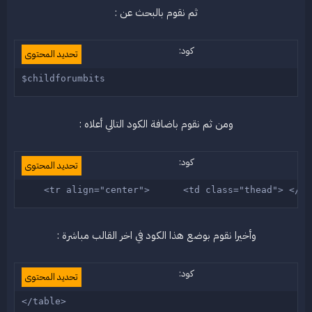
ثم نقوم بالبحث عن :
كود:
تحديد المحتوى
$childforumbits 
ومن ثم نقوم باضافة الكود التالي أعلاه :
كود:
تحديد المحتوى
    <tr align="center">      <td class="thead"> </td
وأخيرا نقوم بوضع هذا الكود في اخر القالب مباشرة :
كود:
تحديد المحتوى
</table>  