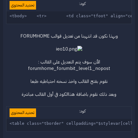
كود:
تحديد المحتوى
<tbody>    <tr>        <td class="tfoot" align="cent
وبهذا نكون قد انتهينا من تعديل قوالب FORUMHOME
الأن سوف يتم التعديل على القالب :
forumhome_forumbit_level1_nopost
نقوم بفتح القالب واخذ نسخه احتياطيه طبعا
وبعد ذلك نقوم باضافة هذاالكود في أول القالب مباشرة
كود:
تحديد المحتوى
<table class="tborder" cellpadding="$stylevar[cellpa