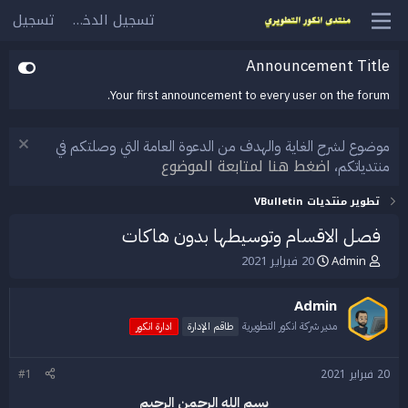
تسجيل الدخول
تسجيل
Announcement Title
Your first announcement to every user on the forum.
موضوع لشرح الغاية والهدف من الدعوة العامة التي وصلتكم في
اضغط هنا لمتابعة الموضوع
منتدياتكم،
تطوير منتديات VBulletin
فصل الاقسام وتوسيطها بدون هاكات
Admin
20 فبراير 2021
ب
ت
ا
ا
د
ر
Admin
ئ
ي
ا
خ
مدير شركة انكور التطويرية
طاقم الإدارة
ادارة انكور
ل
ا
م
ل
20 فبراير 2021
#1
و
ب
ض
د
بسم الله الرحمن الرحيم
و
ء