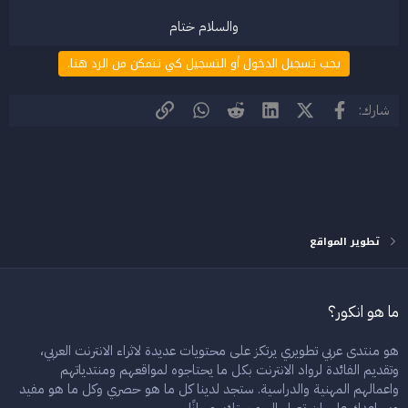
والسلام ختام​
يجب تسجيل الدخول أو التسجيل كي تتمكن من الرد هنا.
فيسبوك
X (Twitter)
LinkedIn
Reddit
WhatsApp
الرابط
شارك:
تطوير المواقع
ما هو انكور؟
هو منتدى عربي تطويري يرتكز على محتويات عديدة لاثراء الانترنت العربي،
وتقديم الفائدة لرواد الانترنت بكل ما يحتاجوه لمواقعهم ومنتدياتهم
واعمالهم المهنية والدراسية. ستجد لدينا كل ما هو حصري وكل ما هو مفيد