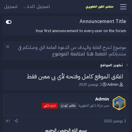
تسجيل الدخول
تسجيل
Announcement Title
Your first announcement to every user on the forum.
موضوع لشرح الغاية والهدف من الدعوة العامة التي وصلتكم في
اضغط هنا لمتابعة الموضوع
منتدياتكم،
تطوير المواقع
اغلاق الموقع كامل وفتحه لأي بي معين فقط
Admin
2 نوفمبر 2020
ب
ت
ا
ا
د
ر
Admin
ئ
ي
ا
خ
مدير شركة انكور التطويرية
طاقم الإدارة
ادارة انكور
ل
ا
م
ل
2 نوفمبر 2020
#1
و
ب
ض
د
بسم الله الرحمن الرحيم
و
ء