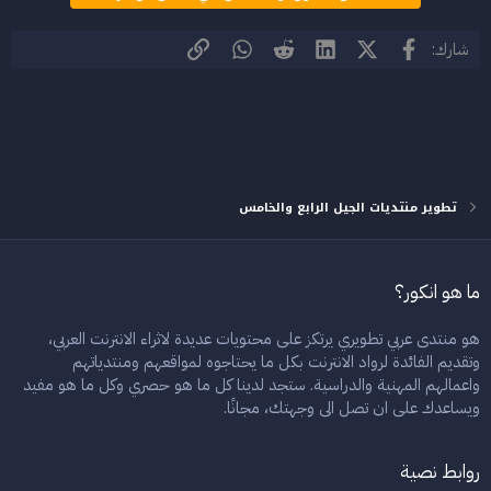
فيسبوك
X (Twitter)
LinkedIn
Reddit
WhatsApp
الرابط
شارك:
تطوير منتديات الجيل الرابع والخامس
ما هو انكور؟
هو منتدى عربي تطويري يرتكز على محتويات عديدة لاثراء الانترنت العربي،
وتقديم الفائدة لرواد الانترنت بكل ما يحتاجوه لمواقعهم ومنتدياتهم
واعمالهم المهنية والدراسية. ستجد لدينا كل ما هو حصري وكل ما هو مفيد
ويساعدك على ان تصل الى وجهتك، مجانًا.
روابط نصية