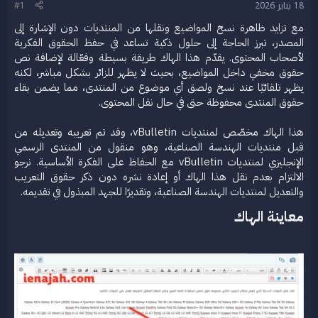
18 يناير 2026
#1
ع
مع تزايد ظاهرة نسخ المواضيع ونقلها من المنتديات دون الإشارة إلى
المصدر، تبرز الحاجة إلى حلول ذكية تساعد في حفظ الحقوق الفكرية
لأصحاب المحتوى. يقدّم هذا الهاك طريقة بسيطة وفعّالة لإضافة نص
حقوق مخفي داخل المواضيع، بحيث لا يظهر للزائر بشكل مباشر، لكنه
يظهر تلقائيًا عند نسخ ولصق أي موضوع من المنتدى، مما يضمن بقاء
حقوق المنتدى محفوظة حتى في حال نقل المحتوى.
هذا الهاك مخصّص لمنتديات vBulletin، وقد تم تعريبه وتعديله من
قبل منتديات الهندسة الصناعية، وهو منقول من المنتدى الرسمي
الإنجليزي لمنتديات vBulletin مع الحفاظ على الفكرة الأساسية. نرجو
الالتزام بعدم نقل هذا الهاك أو إعادة نشره دون ذكر حقوق التعريب
والتعديل لمنتديات الهندسة الصناعية، وتقديرًا للجهد المبذول في تقديمه.​
معاينة الهاك​