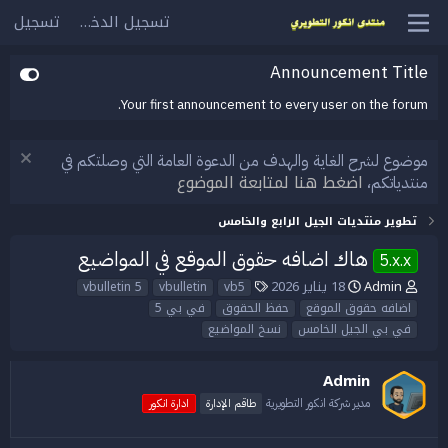
تسجيل الدخول
تسجيل
Announcement Title
Your first announcement to every user on the forum.
موضوع لشرح الغاية والهدف من الدعوة العامة التي وصلتكم في
اضغط هنا لمتابعة الموضوع
منتدياتكم،
تطوير منتديات الجيل الرابع والخامس
هاك اضافه حقوق الموقع في المواضيع
5.x.x
Admin
18 يناير 2026
ب
ت
ا
vb5
vbulletin
vbulletin 5
ا
ا
ل
اضافه حقوق الموقع
حفظ الحقوق
في بي 5
د
ر
و
في بي الجيل الخامس
نسخ المواضيع
ئ
ي
س
ا
خ
و
ل
ا
م
Admin
م
ل
مدير شركة انكور التطويرية
طاقم الإدارة
ادارة انكور
و
ب
ض
د
و
ء