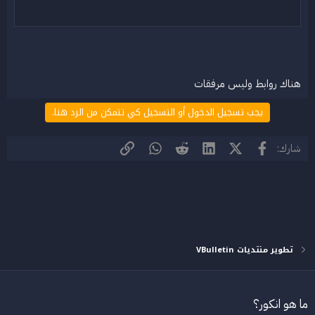
هناك روابط وليس مرفقات
يجب تسجيل الدخول أو التسجيل كي تتمكن من الرد هنا.
فيسبوك
X (Twitter)
LinkedIn
Reddit
WhatsApp
الرابط
شارك:
تطوير منتديات VBulletin
ما هو انكور؟