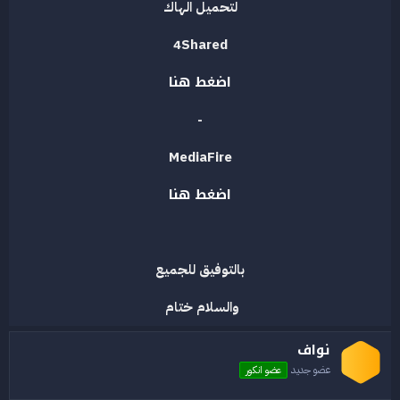
لتحميل الهاك
4Shared
اضغط هنا
-
MediaFire
اضغط هنا
بالتوفيق للجميع
والسلام ختام
نواف
عضو جديد
عضو انكور