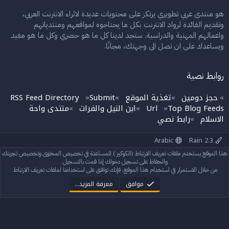
هو منتدى عربي تطويري يرتكز على محتويات عديدة لاثراء الانترنت العربي،
وتقديم الفائدة لرواد الانترنت بكل ما يحتاجوه لمواقعهم ومنتدياتهم
واعمالهم المهنية والدراسية. ستجد لدينا كل ما هو حصري وكل ما هو مفيد
ويساعدك على ان تصل الى وجهتك، مجانًا.
روابط نصية
حجز دومين
تغذية الموقع
Submit
RSS Feed Directory
»
»
»
»
Top Blog Feeds
Url
ابن النيل والفرات
منتدى واحة
»
»
»
الاسلام
رابط نصي
»
Arabic
Rain 2.3
إتصل بنا
الشروط والقوانين
سياسة الخصوصية
مساعدة
الرئيسية
هذا الموقع يستخدم ملفات تعريف الارتباط (الكوكيز ) للمساعدة في تخصيص المحتوى وتخصيص تجربتك
R
S
والحفاظ على تسجيل دخولك إذا قمت بالتسجيل.
S
من خلال الاستمرار في استخدام هذا الموقع، فإنك توافق على استخدامنا لملفات تعريف الارتباط.
®
Community platform by XenForo
© 2010-2024 XenForo Ltd.
StylesFactory.pl
Rain theme made by
موافق
معرفة المزيد…