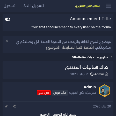
تسجيل الدخول
تسجيل
Announcement Title
Your first announcement to every user on the forum.
موضوع لشرح الغاية والهدف من الدعوة العامة التي وصلتكم في
اضغط هنا لمتابعة الموضوع
منتدياتكم،
تطوير منتديات VBulletin
هاك فعاليات المنتدى
Admin
20 يناير 2020
ب
ت
ا
ا
د
ر
Admin
ئ
ي
ا
خ
مدير شركة انكور التطويرية
طاقم الإدارة
ادارة انكور
ل
ا
م
ل
20 يناير 2020
#1
و
ب
ض
د
بسم الله الرحمن الرحيم
و
ء