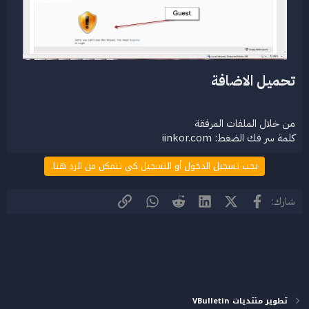
تحميل الاضافة​
من خلال الملفات المرفقة
كلمة سر فك الضغط: iinkor.com​
يجب تسجيل الدخول أو التسجيل كي تتمكن من الرد هنا.
فيسبوك
X (Twitter)
LinkedIn
Reddit
WhatsApp
الرابط
شارك:
تطوير منتديات VBulletin