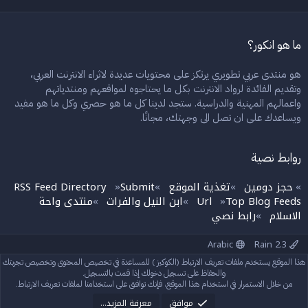
ما هو انكور؟
هو منتدى عربي تطويري يرتكز على محتويات عديدة لاثراء الانترنت العربي،
وتقديم الفائدة لرواد الانترنت بكل ما يحتاجوه لمواقعهم ومنتدياتهم
واعمالهم المهنية والدراسية. ستجد لدينا كل ما هو حصري وكل ما هو مفيد
ويساعدك على ان تصل الى وجهتك، مجانًا.
روابط نصية
حجز دومين
تغذية الموقع
Submit
RSS Feed Directory
»
»
»
»
Top Blog Feeds
Url
ابن النيل والفرات
منتدى واحة
»
»
»
الاسلام
رابط نصي
»
Arabic
Rain 2.3
إتصل بنا
الشروط والقوانين
سياسة الخصوصية
مساعدة
الرئيسية
هذا الموقع يستخدم ملفات تعريف الارتباط (الكوكيز ) للمساعدة في تخصيص المحتوى وتخصيص تجربتك
R
S
والحفاظ على تسجيل دخولك إذا قمت بالتسجيل.
S
من خلال الاستمرار في استخدام هذا الموقع، فإنك توافق على استخدامنا لملفات تعريف الارتباط.
®
Community platform by XenForo
© 2010-2024 XenForo Ltd.
StylesFactory.pl
Rain theme made by
موافق
معرفة المزيد…