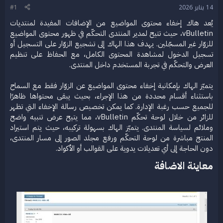
ض
د
14 يناير 2026
#1
و
ء
يُعد هاك إخفاء محتوى المواضيع من الإضافات المفيدة لمنتديات
ع
vBulletin، حيث تتيح لمدير المنتدى التحكّم في ظهور محتوى المواضيع
للزوّار غير المسجّلين. يهدف هذا الهاك إلى تشجيع الزوّار على التسجيل أو
تسجيل الدخول لمشاهدة المحتوى الكامل، مع الحفاظ على تنظيم
العرض والتحكّم في تجربة المستخدم داخل المنتدى.
يتميّز الهاك بإمكانية إخفاء محتوى المواضيع عن الزوّار فقط مع السماح
باستثناء أقسام محددة من هذا الإجراء، بحيث يبقى محتواها ظاهرًا
للجميع حسب رغبة الإدارة. كما يمكن تخصيص رسالة الإخفاء التي تظهر
للزائر من خلال لوحة تحكّم vBulletin، مما يتيح عرض تنبيه واضح
وملائم لسياسة المنتدى. يتميّز الهاك بسهولة تركيبه، حيث يتم استيراد
المنتج مباشرة من لوحة التحكّم ورفع مجلد الصور إلى مسار المنتدى،
دون الحاجة إلى أي تعديلات يدوية على القوالب أو الأكواد.​
معاينة الاضافة​