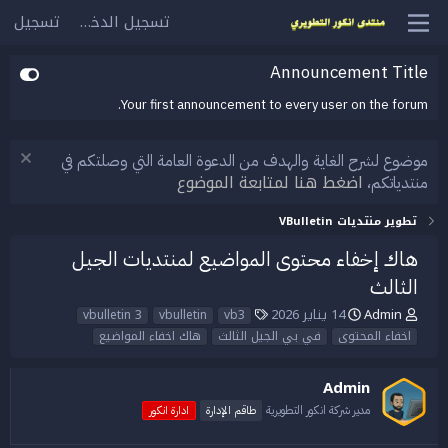
تسجيل الدخول
تسجيل
Announcement Title
Your first announcement to every user on the forum.
موضوع لشرح الغاية والهدف من الدعوة العامة التي وصلتكم في
اضغط هنا لمتابعة الموضوع
منتدياتكم،
تطوير منتديات VBulletin
هاك إخفاء محتوى المواضيع لمنتديات الجيل
الثالث
Admin
14 يناير 2026
ب
ت
ا
vb3
vbulletin
vbulletin 3
ا
ا
ل
اخفاء المحتوى
في بي الجيل الثالث
هاك اخفاء المواضيع
د
ر
و
ئ
ي
س
Admin
ا
خ
و
ل
ا
م
مدير شركة انكور التطويرية
طاقم الإدارة
ادارة انكور
م
ل
و
ب