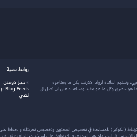
روابط نصية
حجز دومين
بي، وتقديم الفائدة لرواد الانترنت بكل ما يحتاجوه
»
»
p Blog Feeds
ل ما هو حصري وكل ما هو مفيد ويساعدك على ان تصل الى
نصي
إ
ارتباط (الكوكيز ) للمساعدة في تخصيص المحتوى وتخصيص تجربتك والحفاظ عل
 الاستمرار في استخدام هذا الموقع، فإنك توافق على استخدامنا لملفات تعريف الا