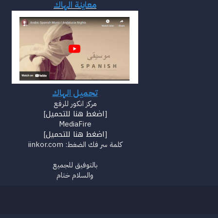
معاينة الهاك
تحميل الهاك
مركز انكور للرفع
اضغط هنا للتحميل
]
[
MediaFire
اضغط هنا للتحميل
]
[
كلمة سر فك الضغط: iinkor.com
بالتوفيق للجميع
والسلام ختام​