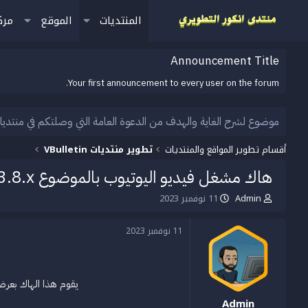
المنتديات
الموقع
مرك
Announcement Title
Your first announcement to every user on the forum.
موضوع لشرح الغاية والهدف من الدعوة العامة التي وصلتكم في منتديا
أقسام تطوير المواقع والمنتديات
تطوير منتديات VBulletin
هاك مشغل فيديو اليوتيوب بالموضوع vb 3.8.x
Admin
11 نوفمبر 2023
ب
ت
ا
ا
د
ر
11 نوفمبر 2023
ئ
ي
ا
خ
ل
ا
م
ل
يقوم هذا الهاك بعرض
و
ب
ض
د
Admin