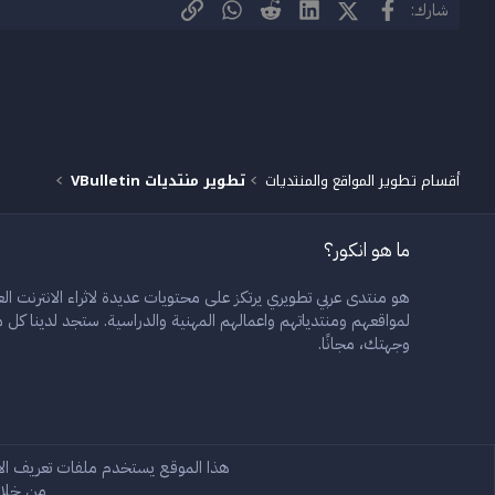
فيسبوك
X (Twitter)
LinkedIn
Reddit
الرابط
WhatsApp
شارك:
أقسام تطوير المواقع والمنتديات
تطوير منتديات VBulletin
ما هو انكور؟
هو منتدى عربي تطويري يرتكز على محتويات عديدة لاثراء الانترنت العر
لمواقعهم ومنتدياتهم واعمالهم المهنية والدراسية. ستجد لدينا ك
وجهتك، مجانًا.
Rain 2.3
Arabic
هذا الموقع يستخدم ملفات تعريف ال
من خلال