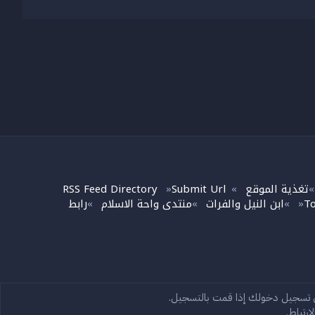
تغذية الموقع
Submit Url
RSS Feed Directory
»
»
To
ابن النيل والفرات
منتدى واحة الاسلام
رابط
»
»
»
»
تصل بنا
الشروط والقوانين
ى تسجيل دخولك إذا قمت بالتسجيل.
سياسة الخصوصية
مساعدة
الرئيسية
R
S
رتباط.