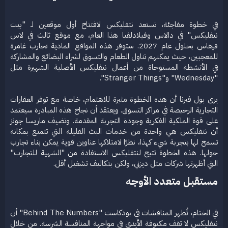
في خطوة مفاجئة، تستعد نتفليكس لافتتاح أول موقعين لـ "بيت
نتفليكس" في دالاس وفيلادلفيا هذا العام، مع موقع ثالث في لاس
فيغاس بحلول عام 2027. ستوفر هذه المواقع المادية تجارب غامرة
للمعجبين، حيث يمكنهم تناول الطعام والتسوق لشراء البضائع والمشاركة
في الأنشطة المستوحاة من أعمال نتفليكس الأصلية الشهيرة مثل
"Wednesday" و"Stranger Things".
يرى بول فيرنا أن هذه الخطوة مثيرة للاهتمام، خاصة مع توفر العقارات
التجارية الرخيصة في مراكز التسوق. ويعتقد أن نجاح هذه المبادرة سيعتمد
على قوة الملكية الفكرية وجودة التجربة المقدمة. وتضيف ماريسا جونز
أن نتفليكس هي واحدة من خدمات البث القليلة التي تتمتع بمكانة
تسمح لها بتجربة شيء كهذا، نظرًا لامتلاكها عناوين قوية يمكن بناء تجارب
حولها. هذه الخطوة تتيح لنتفليكس الاستفادة من "الشهية للتجارب"
التي أظهرتها شركات مثل ديزني، ولكن بتكاليف تشغيل أقل.​
مستقبل متعدد الأوجه​
في الختام، تُظهر المناقشات في بودكاست "Behind The Numbers" أن
نتفليكس لا تقف مكتوفة الأيدي في مواجهة المنافسة الشرسة. من خلال