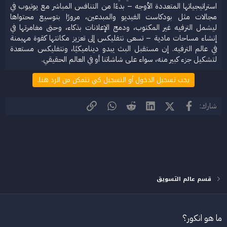
استراتيجياتها المتعددة الأوجه – بدءًا من التنافس المباشر مع يوتيوب في
مجالات مثل بودكاست الفيديو والمبدعين، مرورًا بتوسيع محتواها
ليشمل الترفيه غير المكتوب، ودمج الإعلانات بذكاء، وحتى مغامرتها في
إنشاء مساحات مادية – تسعى نتفليكس إلى تعزيز مكانتها كقوة مهيمنة
في عالم الترفيه. إن مستقبل البث يبدو ديناميكيًا، ونتفليكس مستعدة
لتشكيل جزء كبير منه، سواء على شاشاتنا أو في العالم الحقيقي.​
يجب تسجيل الدخول أو التسجيل كي تتمكن من الرد هنا.
فيسبوك
X (Twitter)
LinkedIn
Reddit
WhatsApp
الرابط
شارك:
قسم عالم التسويق
ما هو انكور؟