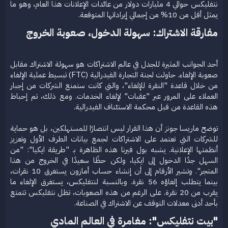
نتفليكس حوالي 4 مليارات دولار من عائدات الإعلانات هذا العام، وهو ما
يمثل أقل من 10% من إجمالي إيراداتها المتوقعة.​
مفارقة الاشتراك: سهولة الدخول، صعوبة الخروج​
أحد الجوانب المثيرة للجدل في عالم الاشتراكات هو سهولة الاشتراك مقابل
صعوبة الإلغاء. حاولت لجنة التجارة الفيدرالية (FTC) تبسيط عملية الإلغاء
من خلال قاعدة "النقرة للإلغاء"، والتي كانت ستمنع الشركات من إجبار
العملاء على المرور عبر "عقبات" لإلغاء الخدمات. ومع ذلك، تم إحباط
هذه القاعدة من قبل محكمة الاستئناف الفيدرالية.
توضح ماريسا جونز أن هذا القرار ليس انتصارًا للمستهلكين، بل هو حماية
للشركات التي تعتمد على الاشتراكات لجمع بيانات الطرف الأول وتعزيز
أنظمتها الإعلانية. يشبه بول فيرنا هذه الظاهرة بـ "طريقة ايكيا": "من
السهل جدًا الدخول إلى ايكيا، ولكن حظًا سعيدًا في الخروج من هذا
المتجر". وتشير الأرقام إلى أن إنشاء حساب أمازون يستغرق 10 نقرات،
بينما يتطلب إلغاؤه 56 نقرة. وبالنسبة لنتفليكس، يستغرق الإلغاء ما
يقرب من 20 نقرة. على الرغم من هذه الصعوبات، تظل نتفليكس تتمتع
بأحد أدنى معدلات التوقف عن الاشتراك في الصناعة.​
"بيت نتفليكس": مغامرة في العالم المادي​