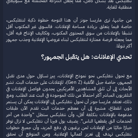
نتفليكس بعد بشكل كامل، مما يجعل الشراكة المحتملة مع سبوتيفاي
منطقية للغاية.
من جانبها، ترى ماريسا جونز أن هذا التوجه خطوة ذكية لنتفليكس،
خاصة فيما يتعلق بزيادة مساحة الإعلانات. فالسوق غير المكتوب أقل
تشبعًا بالإعلانات من سوق المحتوى المكتوب، وتكاليف الإنتاج فيه أقل،
مما يجعله فرصة ممتازة لنتفليكس لبناء عروضها الإعلانية وجذب جمهور
أكثر تنوعًا.​
تحدي الإعلانات: هل يتقبل الجمهور؟​
مع تحول نتفليكس نحو نموذج الإعلانات، يبرز تساؤل حول مدى تقبل
الجمهور، خاصة جيل الألفية (Gen Z)، للإعلانات على خدمات البث. تشير
الأبحاث إلى أن ثلثي المشاهدين الأمريكيين يجدون فواصل الإعلانات في
التلفزيون المباشر أكثر احتمالًا من تلك الموجودة في البث عند الطلب. ومع
ذلك، تعتقد ماريسا جونز أن تحول نتفليكس إلى الإعلانات يمكن أن يستمر
دون انقطاع، مشيرة إلى أن معظم خدمات البث تقدم الآن طبقات
مدعومة بالإعلانات بتكلفة أقل، وأن نتفليكس ستظل "واحدة من آخر
الخدمات التي يقطعها الناس". يضيف بول فيرنا أن نتفليكس لا تزال توفر
خيارًا خاليًا من الإعلانات لمن يرغبون في دفع المزيد، وأن جميع خطوات
نتفليكس تهدف إلى تعزيز أعمالها الإعلانية. ومن المتوقع أن تحقق