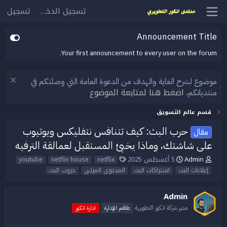
تسجيل الدخول
تسجيل
Announcement Title
Your first announcement to every user on the forum.
موضوع لشرح الغاية والهدف من الدعوة العامة التي وصلتكم في
اضغط هنا لمتابعة الموضوع
منتدياتكم،
قسم عالم التسويق
حرب البث: كيف تتنافس نتفليكس ويوتيوب
مقال
على شاشتك، وماذا يخبئ المستقبل لعمالقة الترفيه
Admin
5 أغسطس 2025
ب
ت
ا
netflix
netflix house
youtube
ا
ا
ل
إعلانات البث
اشتراكات البث
المحتوى المرئي
حروب البث
د
ر
و
ئ
ي
س
Admin
ا
خ
و
ل
ا
م
مدير شركة انكور التطويرية
طاقم الإدارة
ادارة انكور
م
ل
و
ب