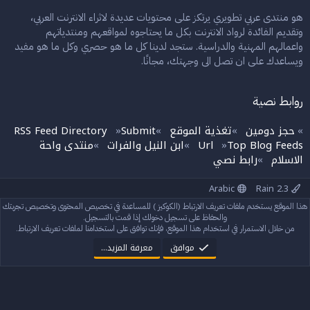
هو منتدى عربي تطويري يرتكز على محتويات عديدة لاثراء الانترنت العربي،
وتقديم الفائدة لرواد الانترنت بكل ما يحتاجوه لمواقعهم ومنتدياتهم
واعمالهم المهنية والدراسية. ستجد لدينا كل ما هو حصري وكل ما هو مفيد
ويساعدك على ان تصل الى وجهتك، مجانًا.
روابط نصية
حجز دومين
تغذية الموقع
Submit
RSS Feed Directory
»
»
»
»
Top Blog Feeds
Url
ابن النيل والفرات
منتدى واحة
»
»
»
الاسلام
رابط نصي
»
Arabic
Rain 2.3
إتصل بنا
الشروط والقوانين
سياسة الخصوصية
مساعدة
الرئيسية
هذا الموقع يستخدم ملفات تعريف الارتباط (الكوكيز ) للمساعدة في تخصيص المحتوى وتخصيص تجربتك
R
S
والحفاظ على تسجيل دخولك إذا قمت بالتسجيل.
S
من خلال الاستمرار في استخدام هذا الموقع، فإنك توافق على استخدامنا لملفات تعريف الارتباط.
®
Community platform by XenForo
© 2010-2024 XenForo Ltd.
StylesFactory.pl
Rain theme made by
موافق
معرفة المزيد…