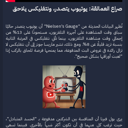
صراع العمالقة: يوتيوب يتصدر، ونتفليكس يلاحق​
تُظهر البيانات الحديثة من "Nielsen's Gauge" أن يوتيوب يتصدر حاليًا
سباق وقت المشاهدة على أجهزة التلفزيون، مستحوذًا على 13% من
إجمالي وقت مشاهدة التلفزيون، بينما تأتي نتفليكس في المرتبة الثانية
بنسبة تزيد قليلًا عن 8%. ومع ذلك، تشير ماريسا جونز إلى أن نتفليكس لا
تزال رائدة في عروض البث المدفوعة، مما يمنحها فرصة للحاق بالركب إذا
"لعبت أوراقها بشكل صحيح".
يرى بول فيرنا أن المنافسة بين الشركتين مدفوعة بـ "الحسد المتبادل"،
حيث ترغب كل منهما في أن تكون أكثر شبهاً بالأخرى. فبينما تسعى