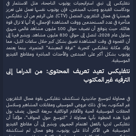
نتفليكس إلى تبني استراتيجيات يوتيوب الناجحة، مثل الاستثمار في
بودكاست الفيديو وجذب المبدعين، فإن يوتيوب نفسها تعمل على تعزيز
هيمنتها في مجال التلفزيون المتصل (CTV). على الرغم من أن نتفليكس
متأخرة في عدد المستخدمين ووقت المشاهدة الإجمالي، إلا أنها لا تزال قوة
هائلة، حيث يتوقع أن تضيف حوالي 100 مليون مشاهد عالمي شهري
بحلول عام 2028، لتصل إلى حوالي 830 مليون مشاهد. ويشير فيرنا إلى
أن الفجوة في وقت المشاهدة تضيق بشكل كبير خلال ساعات الليل، مما
يؤكد مكانة نتفليكس كتجربة "غرفة المعيشة" المتميزة، بينما يعتمد
يوتيوب بشكل أكبر على المبدعين والأحداث المباشرة ومقاطع الفيديو
الموسيقية.​
نتفليكس تعيد تعريف المحتوى: من الدراما إلى
الترفيه غير المكتوب​
في محاولة لتوسيع جاذبيتها، تستكشف نتفليكس بقوة مجال التلفزيون
غير المكتوب، بما في ذلك عروض الموسيقى ومقابلات المشاهير وسلاسل
الحفلات الموسيقية الحية والأفلام الوثائقية سريعة التحول. يصف بول
فيرنا هذه الخطوة بأنها محاولة لـ "التوسع حول الحواف"، مؤكداً أن
نتفليكس لديها بالفعل اهتمام الجمهور. ويشير إلى أن مقاطع الفيديو
الموسيقية هي الأكثر أداءً على يوتيوب، وهو مجال لم تستكشفه