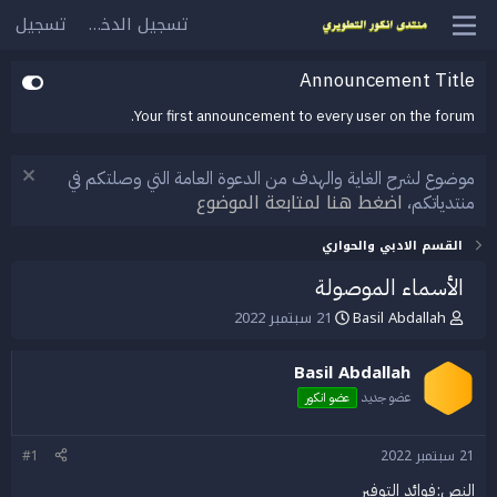
تسجيل الدخول
تسجيل
Announcement Title
Your first announcement to every user on the forum.
موضوع لشرح الغاية والهدف من الدعوة العامة التي وصلتكم في
اضغط هنا لمتابعة الموضوع
منتدياتكم،
القسم الادبي والحواري
الأسماء الموصولة
Basil Abdallah
21 سبتمبر 2022
ب
ت
ا
ا
د
ر
Basil Abdallah
ئ
ي
ا
خ
عضو جديد
عضو انكور
ل
ا
م
ل
21 سبتمبر 2022
#1
و
ب
ض
د
النص:فوائد التوفير
و
ء