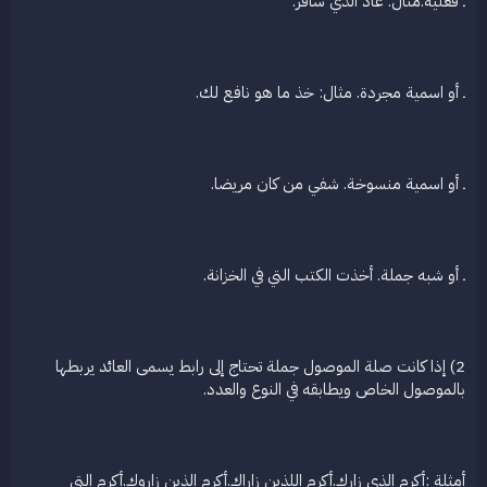
ـ فعلية.مثال: عاد الذي سافر.
ـ أو اسمية مجردة. مثال: خذ ما هو نافع لك.
ـ أو اسمية منسوخة. شفي من كان مريضا.
ـ أو شبه جملة. أخذت الكتب التي في الخزانة.
2) إذا كانت صلة الموصول جملة تحتاج إلى رابط يسمى العائد يربطها
بالموصول الخاص ويطابقه في النوع والعدد.
أمثلة :أكرم الذي زارك.أكرم اللذين زاراك.أكرم الذين زاروك.أكرم التي