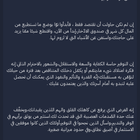
ع
إن لم تكن حاولت أن تقتصد فقط ، فأبدأوا توّا بوضع ما تستطيع من
المال كل شهر في صندوق الادّخار،إبدأ من الآن، واقتطع شيئا ممّا يزيد
على حاجتك،واستغن عن الأشياء التي لا لزوم لها.
إن التوفير حاسة الكفاية والسعة والاستقلال،والشعور بالاحترام الذاتي:إنه
فكرة امتلاك شيء ما،يتمّم أو يكمّل دخلك المتناقص بعد فترة من حياتك
لتؤمّن به مستقبلك؛إنّه القدرة والتأثير والنفوذ الذي يمكنك أن تحصل
عليه لتبدو به أمام أسرتك والذين يعتمدون عليك .
إنه الغرض الذي يرفع عن كاهلك القلق والهم اللذين يقيدانك،ويخفّف
عنك حدة الصّدمات العصبية التي قد تحدث لك.استثير من يوثق برأيهم في
الوفر والتدبير،واسأل الذين نجحوا في التوفير،أولئك الذين كانوا موفقين في
الاستثمار في أضيق نطاق،وفي حدود ميزانية صغيرة.