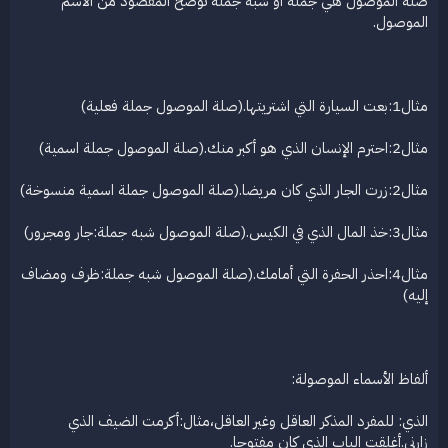
صلة الموصول هي جملة أو شبه جملة توضّح المقصود من الاسم
الموصول.
مثال1:بعت السيارة التي اشتريتها.(صلة الموصول جملة فعلية)
مثال2:احترم الإنسان الذي هو أكبر منك.(صلة الموصول جملة اسمية)
مثال2:زرت الجار الذي كان مريضا.(صلة الموصول جملة اسمية منسوخة)
مثال3:خذ المال الذي في الكيس.(صلة الموصول شبه جملة:جار ومجرور)
مثال4:احذر الحفرة التي أمامك.(صلة الموصول شبه جملة:ظرف ومضاف
إليه)
ألفاظ الأسماء الموصولة:
الذي: للمفرد المذكر العاقل وغير العاقل،مثال:أكرمت الضيف الذي
زارني.أغلقت الباب الذي كان مفتوحا.