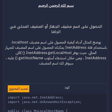
ض
د
بسم الله الرحمن الرحيم
و
ء
ع
الحصول على اسم مضيف الجهاز أو المضيف المحلي في
الجافا
يوضح المثال أدناه كيفية الحصول على اسم مضيف localhost.
باستخدام فئة InetAddress يمكنك الحصول على اسم المضيف للجهاز
الحالي. حيث يوفر InetAddress.getLocalHost () كائن
InetAddress ، ومن خلال استدعاء أسلوب getHostName () عليه ،
سيوفر لك اسم المضيف.
كود:
تحديد المحتوى
import java.net.InetAddress;

import java.net.UnknownHostException;

public class MyLocalHostName {
