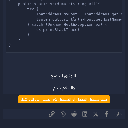
    public static void main(String a[]){

        try {

            InetAddress myHost = InetAddress.getLoca
            System.out.println(myHost.getHostName());
        } catch (UnknownHostException ex) {

            ex.printStackTrace();

        }

    }

}
بالتوفيق للجميع
والسلام ختام​
يجب تسجيل الدخول أو التسجيل كي تتمكن من الرد هنا.
فيسبوك
X (Twitter)
LinkedIn
Reddit
WhatsApp
الرابط
شارك: