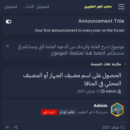
تسجيل الدخول
تسجيل
Announcement Title
Your first announcement to every user on the forum.
موضوع لشرح الغاية والهدف من الدعوة العامة التي وصلتكم في
اضغط هنا لمتابعة الموضوع
منتدياتكم،
مكتبة لغات البرمجة
الحصول على اسم مضيف الجهاز أو المضيف
المحلي في الجافا
Admin
12 فبراير 2021
ب
ت
ا
ا
د
ر
Admin
ئ
ي
ا
خ
مدير شركة انكور التطويرية
طاقم الإدارة
ادارة انكور
ل
ا
م
ل
12 فبراير 2021
#1
و
ب