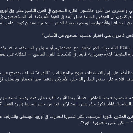
العشرين من أندرو جاكسون، نظيره الشعبوي في القرن التاسع عشر. وفي أوروبا الشر
ستنتج كثيرون أن الفوضى الحالية تمثل أزمة في القوة الأمريكية. أما المتخصصون 
في الجغرافيا والأيديولوجيا وحتى تسريحة الشعر — يشترك معه في كونه "عامل تمر
 نحن قادرون على اختيار التشبيه الصحيح من الأساس؟
ائيًا التشبيهات التي تتوافق مع معتقداتهم أو ميولهم المسبقة، ما قد يؤدي أ
دنا أيضًا على إبراز الاختلافات. فروح برنامج ترامب "الثورية" تختلف بوضوح عن 
، قادرة على صدم النظام الداخلي الأمريكي ودفعه نحو الانحدار. وبالمثل، فإن
جت بالمناسبة نقاشًا فكريًا حذر بعض المشاركين فيه من خطر المبالغة في رد الفعل 
د" — لكن ليس بالضرورة "ثورة".