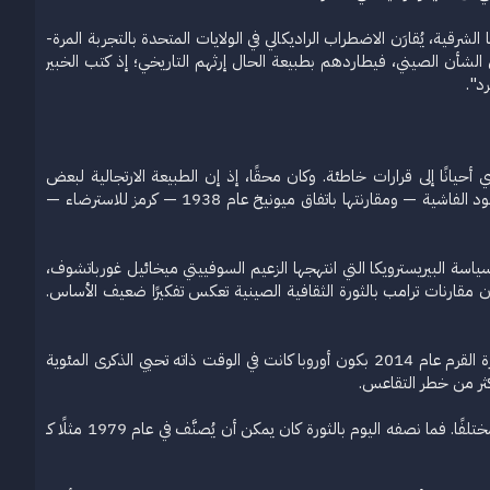
قية، يُقارَن الاضطراب الراديكالي في الولايات المتحدة بالتجربة المرة-
في الشأن الصيني، فيطاردهم بطبيعة الحال إرثهم التاريخي؛ إذ كتب الخبير
د".
حيانًا إلى قرارات خاطئة. وكان محقًا، إذ إن الطبيعة الارتجالية لبعض
التشبيهات التاريخية يمكن أن تؤدي إلى عواقب وخيمة. فقد لعبت الاستعارة المفرطة لفترة جمهورية فايمار في ثلاثينيات القرن الماضي — للدلالة على صعود الفاشية — ومقارنتها باتفاق ميونيخ عام 1938 — كرمز للاسترضاء —
سياسة البيريسترويكا التي انتهجها الزعيم السوفييتي ميخائيل غورباتشوف،
 مقارنات ترامب بالثورة الثقافية الصينية تعكس تفكيرًا ضعيف الأساس.
كما يمكن أن تكون شعبية استخدام التشبيهات التاريخية مرتبطة بالظروف، لا بمجرد فهمنا للماضي. فمثلاً، ربما تأثر رد الغرب على ضم روسيا لشبه جزيرة القرم عام 2014 بكون أوروبا كانت في الوقت ذاته تحيي الذكرى المئوية
أكثر من خطر التقاعس.
وبالمثل، يمكن القول إنه لولا تزامن سقوط جدار برلين عام 1989 مع الذكرى المئتين للثورة الفرنسية، لكان تفسيرنا للتغيرات في أوروبا الوسطى والشرقية مختلفًا. فما نصفه اليوم بالثورة كان يمكن أن يُصنَّف في عام 1979 مثلًا كـ