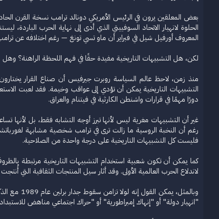
بعض المعلقين يرون في الرئيس الأمريكي دونالد ترامب نسخة القرن الحادي و
الحلوة لانهيار الاتحاد السوفييتي الذي أدى إلى نهاية الحرب الباردة، لي
المعروف أورفيل شيل في فبراير أن ماو تسي تونغ — رغم اختلافه عن ترامب 
لكن، هل التشبيهات التاريخية مفيدة حقًا في فهم اللحظة الراهنة؟ وهل
منذ زمن، لاحظ عالم السياسة روبرت جيرفيس أن صناع القرار يختارون انتق
دورًا مهمًا في قرارات واشنطن الكارثية في فيتنام والعراق.
غير أن التشبيهات مغرية ليس لأنها تبرز أوجه التشابه فقط، بل لأنها تساع
رغم أن النخبة الروسية ما زالت ترى في ترامب شخصية مشابهة لغورباتشوف
فليست كل التشبيهات التاريخية على درجة واحدة من الصلاحية.
لاندلاع الحرب العالمية الأولى. وقد أثار سيل المنتجات الثقافية التي أُنت
"انهيار دولة" أو "إنهاك إمبراطورية" أو "حراك اجتماعي مناهض للاستبدا