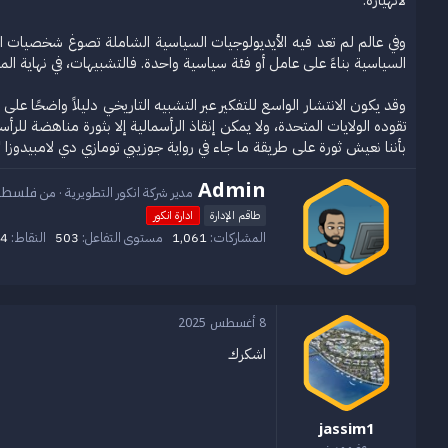
لانهياره.
وفي عالم لم تعد فيه الأيديولوجيات السياسية الشاملة تصوغ شخصيات الفاعل
السياسية بناءً على عامل أو فئة سياسية واحدة. فالتشبيهات، في نهاية الم
وقد يكون الانتشار الواسع للتفكير عبر التشبيه التاريخي دليلاً واضحًا على 
تقوده الولايات المتحدة، ولا يمكن إنقاذ الرأسمالية إلا بثورة مناهضة لل
بأننا نعيش ثورة على طريقة ما جاء في رواية جوزيبي تومازي دي لامبيدوزا "الفهد
Admin
ك
فلسطي
مدير شركة انكور التطويرية
·
من
ت
طاقم الإدارة
ادارة انكور
ب
ب
المشاركات
1,061
مستوى التفاعل
503
النقاط
4
و
ا
س
ط
8 أغسطس 2025
ة
اشكرك
jassim1
عضو مميز