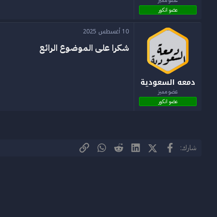
عضو انكور
10 أغسطس 2025
شكرا على الموضوع الرائع
دمعه السعودية
عضو مميز
عضو انكور
فيسبوك
X (Twitter)
LinkedIn
Reddit
الرابط
WhatsApp
شارك: