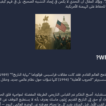
ذلال". ويؤكد المقال أن التحدي لا يكمن في إيجاد التشبيه الصحيح، بل في فهم كيفي
للحفاظ على الهيمنة الأمريكية.
Wh
اللينينية: الفوضى العالمية الجديدة" (1991)، وكتاب هانس ماغنوس إنتسنسبيرغر "الح
قبلية. أصبح التفكير عبر القياس التاريخي الطريقة المفضلة لمواجهة قلق الحاضر. 
)، أو حتى إلى التاريخ القديم. إيلون ماسك يعترف بأنه لا يستطيع التوقف عن ال
القرن الأول قبل الميلاد يفسر كل ما نحتاج معرفته عن الوضع العالمي اليوم — أي