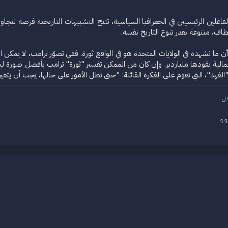
ين الرئيسيين في الجغرافيا السياسية، تتيح التشبيهات التاريخية فرصة لتجاوز الر
طاف، متنوعة بقدر تنوع التاريخ نفسه.
أن ما نشهده في الولايات المتحدة هو في الواقع ثورة. ففي تصوّر ترامب، لا يمكن الح
رأسمالية يقودها ملياردير. وإن كان من الممكن تفسير "ثورة" ترامب بأفضل صورة ل
"، التي تقوم على الفكرة القائلة: "حتى تظل الأمور على حالها، يجب أن يتغير كل شيء". 
ن
11