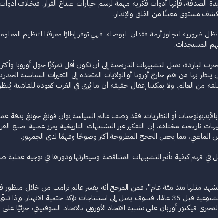
ة الصدفة، فإنها أدوات فكرية مهمة لرسم خيارات صناع القرار. فبخلاف أدوات ا
تكشف مستوى معينًا من القلق والإنذار.
 تظل ضرورية لتجاوز أزمة فقدان البوصلة. فهي توفر إطارًا معرفيًا لتنظيم المعلو
فهم المستجدات.
حرب الباردة، تميل التشبيهات التاريخية إلى أن تكون أقل تمركزًا حول أوروبا وأكثر
ان ينظر بها من هم خارج أوروبا أو الولايات المتحدة إلى التغيرات السياسية الجذرية 
فة من العالم. ولا يمكننا إغفال حقيقة أن ما يُرى في الغرب كعودة للفاشية يُنظر إ
 بالأيديولوجيات أو النظريات. فقد وصف عالم السياسة يوان فونغ خونغ بدقة عملي
تاريخية مختلفة. إن التفكير عبر التشبيهات التاريخية يعزز عملية صنع القرار
ن الماضي، مما يجعل الحجج المطروحة أكثر وضوحًا وفهمًا لدى الجمهور.
ل في فهم كيفية تأثير التشبيهات المتناقضة وسيطرتها ودورها في توجيه عملية 
شهد مثلها منذ مئة عام"، فمن المرجح أنه يفسر عالم ترامب من خلال منظور فتر
الروسي فلاديمير بوتين الاضطرابات الحالية في الغرب بما حدث في الكتلة الشيوعية قبل 35 عامًا، فسوف يميل
لمجري فيكتور أوربان على تشبيه الاتحاد الأوروبي بالاتحاد السوفييتي، جزئيًا على