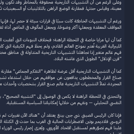
وعلى الرغم من أن التشبيهات التاريخية محفوفة بالمخاطر وقد تكون وليد
معينة، وقياس حدتها. فمقارنة الوضع الراهن بالثلاثينيات أو السبعينيات 
ورغم أن التشبيهات الخاطئة كانت سببًا في قرارات سيئة لا حصر لها، فإنها
المواقف المعقدة ويجعلها أكثر وضوحًا، ويجعل المألوف في الماضي أداة ل
كما أن لها مزايا خاصة في اللحظة الراهنة؛ فبخلاف النبوءات التي أعقبت ال
الليبرالية الغربية تُعتبر نموذج العالم القادم، ولم يحظَ فهم الكيفية التي ك
فهم عالم متغير إذا تجاهلنا التشبيهات التاريخية المتداولة في مناطق مختل
"قرن الإذلال" الطويل الذي عاشته البلاد.
كما أن التشبيهات التاريخية أقل عرضة لظاهرة "التفكير الجماعي" مقارنة
صناع القرار والمخططون يدافعون عن مواقفهم من خلال استدعاء تشبيهات 
المجردة، تملأ التشبيهات التاريخية عالم صنع القرار بشخصيات وأحداث م
والتحدي في اللحظة الراهنة لا يكمن في الوصول إلى "التشبيه الصحيح"، ب
النفسي التحليلي — ونفهم من خلالها إمكانياتنا السياسية المستقبلية.
فإذا كان الرئيس الصيني شي جين بينغ يعتقد أن "هناك الآن تغييرات لم ن
علينا فهم تصوّرهم لمستقبل الاتحاد الأوروبي. ويُعزى إصرار رئيس الوزراء ا