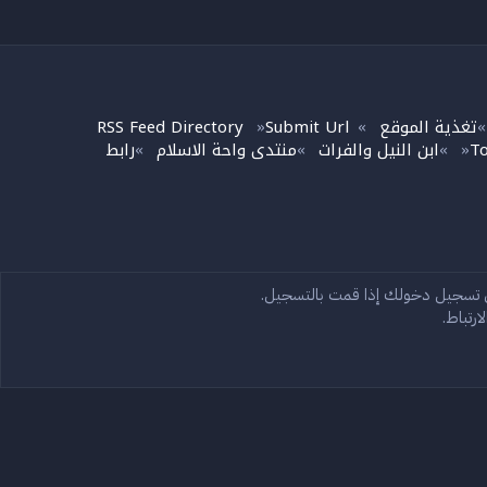
تغذية الموقع
Submit Url
RSS Feed Directory
»
»
To
ابن النيل والفرات
منتدى واحة الاسلام
رابط
»
»
»
»
تصل بنا
الشروط والقوانين
ى تسجيل دخولك إذا قمت بالتسجيل.
سياسة الخصوصية
مساعدة
الرئيسية
R
S
رتباط.
S