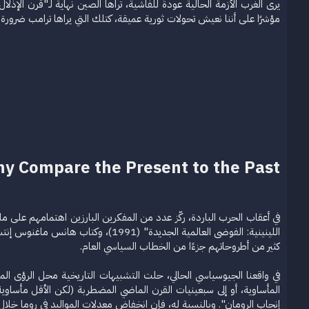
و
ء
يرى الغرب الأزمة الحالية عودةً للفاشية، تراها الصين نهايةً لـ"قرن الإ
ع
مؤشرًا على أننا نعيش تحولات ثورية عميقة، كتلك التي يراها ترامب ضرورة 
y Compare the Present to the Past?​
كثير من أطروحاتهم جزءًا من الخطاب السياسي العام.
في واقعنا الجيوسياسي الحالي، حلت التشبيهات التاريخية محل الرؤى المست
المأساوية، أو إلى سبعينيات القرن الماضي المضطربة (لكن الأقل مأساوية
إنجاب الرومان". وبالنسبة له، فإن انخفاض معدلات المواليد في روما خلال 