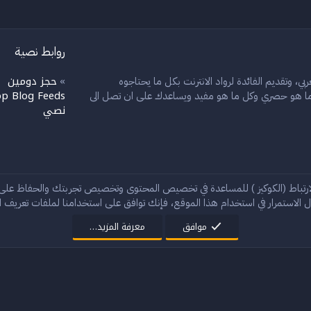
روابط نصية
حجز دومين
بي، وتقديم الفائدة لرواد الانترنت بكل ما يحتاجوه
»
»
p Blog Feeds
ل ما هو حصري وكل ما هو مفيد ويساعدك على ان تصل الى
نصي
إ
ارتباط (الكوكيز ) للمساعدة في تخصيص المحتوى وتخصيص تجربتك والحفاظ عل
 الاستمرار في استخدام هذا الموقع، فإنك توافق على استخدامنا لملفات تعريف الا
®
Community platform by XenForo
© 2010-2024 XenForo Ltd.
موافق
معرفة المزيد…
StylesFactory.pl
Rain theme made by