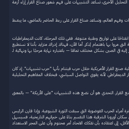
لتحليل الأخرى، تساعد التشبيهات على فهم شعور صناع القرار إزاء أزمة
مات وفهم العالم، وتساعد صناع القرار على ربط الحاضر بالماضي، ما يبسّط
 انفتاحًا على تواريخ وطنية متنوعة. ففي تلك المرحلة، كانت الديمقراطيات
التي مروا بها باهتمام يُذكر. أما الآن، فهناك إدراك متزايد بأننا لا نستطيع
ليه في الصين بشكل مختلف تمامًا — باعتباره نهاية مرحبًا بها ونهائية لـ
ة صنع القرار الأمريكية خلال حرب فيتنام بأنها "حرب تشبيهات". إذ كان
 الديمقراطي لأنه يقوي التواصل السياسي، فبخلاف المفاهيم التحليلية
صنع القرار. التحدي هو أن نضع هذه التشبيهات "على الأريكة" — بالمعنى
ة أمراء الحرب الفوضوية التي سبقت الثورة الشيوعية. وإذا قارن الرئيس
 إلى استنتاجات تؤكد حتمية الانهيار. وإذا تبنّى سكان أوروبا الشرقية هذا التفسير بناءً على خبراتهم التاريخية، فسيسهل
 الأقل، إلى اعتقاده بأن تفكك الاتحاد أمر محتوم وأن على المجر الاستعداد