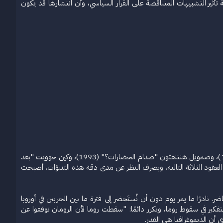
ة تأثير التشبيهات المتناقضة على القرار السياسي، وأن انتشارها قد يكون
في أعقاب الحرب الباردة، ركّز عدد من المفكرين البارزين اهتمامهم على ملامح العالم القادم. فقد كانت مقالات فرانسيس فوكوياما "نهاية التاريخ؟" (1989)، وصمويل هنتنغتون "صدام الحضارات؟" (1993)، وكين جوويت "بعد
روب الأهلية" (1994) كلها تنبؤات حول نظام عالمي جديد. وخلال العقود الثلاثة التالية، وبصرف النظر عن مدى دقة هذه التنبؤات، أصبحت
نادرًا ما يمر يوم دون أن نُستَحضر إلى فترة ما بين الحربين في أوروبا
تفكير في سقوط روما، ويكرر دائمًا: "سقطت روما لأن الرومان توقفوا عن
 أن الديموغرافيا هي القدر.