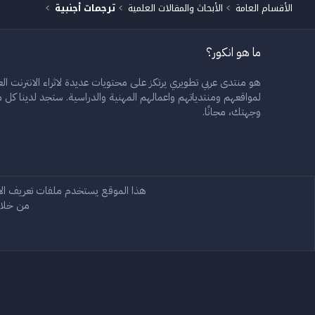
الأقسام العامة
الأبحاث والمقالات العلمية
ترجمات أجنبية
ما هو انكور؟
هو منتدى عربي تطويري يرتكز على محتويات عديدة لاثراء الانترنت العر
لمواقعهم ومنتدياتهم واعمالهم المهنية والدراسية. ستجد لدينا ك
وجهتك، مجانًا.
Rain 2.3
Arabic
هذا الموقع يستخدم ملفات تعريف ال
من خلال