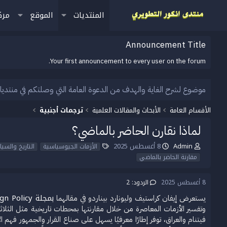
المنتديات
الموقع
مرك
Announcement Title
Your first announcement to every user on the forum.
موضوع لشرح الغاية والهدف من الدعوة العامة التي وصلتكم في منتديا
الأقسام العامة
الأبحاث والمقالات العلمية
ترجمات أجنبية
لماذا نقارن الحاضر بالماضي؟
Admin
8 أغسطس 2025
ب
ت
ا
الأزمات الجيوسياسية
التاريخ والسي
ا
ا
ل
مقارنة الحاضر بالماضي
د
ر
و
ئ
ي
س
8 أغسطس 2025
الردود: 2
ا
خ
و
ل
ا
م
بمجلة Foreign Policy
يستعرض إيفان كراستيف وليونارد بيناردو في مقالهما
م
ل
وتفسير الأزمات المعاصرة من خلال مقارنتها بمحطات تاريخية مثل الثلاث
و
ب
ض
د
فيتنام والعراق، توفر إطارًا معرفيًا يسهل على صناع القرار والجمهور فه