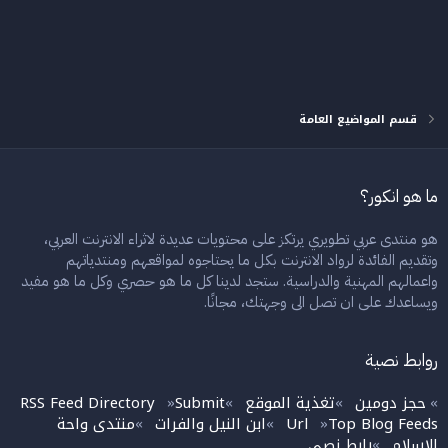
قسم المواضيع العامة
ما هو انكور؟
هو منتدى عربي تطويري يرتكز على محتويات عديدة لاثراء الانترنت العربي،
وتقديم الفائدة لرواد الانترنت بكل ما يحتاجوه لمواقعهم ومنتدياتهم
واعمالهم المهنية والدراسية. ستجد لدينا كل ما هو حصري وكل ما هو مفيد
ويساعدك على ان تصل الى وجهتك، مجانًا.
روابط نصية
حجز دومين
تغذية الموقع
Submit
RSS Feed Directory
»
»
»
»
Top Blog Feeds
Url
ابن النيل والفرات
منتدى واحة
»
»
»
الاسلام
رابط نصي
»