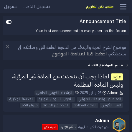
تسجيل الدخول
تسجيل
Announcement Title
Your first announcement to every user on the forum.
موضوع لشرح الغاية والهدف من الدعوة العامة التي وصلتكم في
اضغط هنا لمتابعة الموضوع
منتدياتكم،
قسم المواضيع العامة
لماذا يجب أن نتحدث عن المادة غير المرئية،
علوم
وليس المادة المظلمة
Admin
25 يناير 2025
ب
ت
ا
الإشعاع الكوني الخلفي
ا
ا
ل
الامتصاص والانبعاث الضوئي
الثقوب السوداء الأولية
العدسة الجاذبية
د
ر
و
الغبار الكوني
المادة المظلمة
المادة غير المرئية
فيزياء الكم
ئ
ي
س
ا
خ
و
ل
ا
م
Admin
م
ل
مدير شركة انكور التطويرية
طاقم الإدارة
ادارة انكور
و
ب