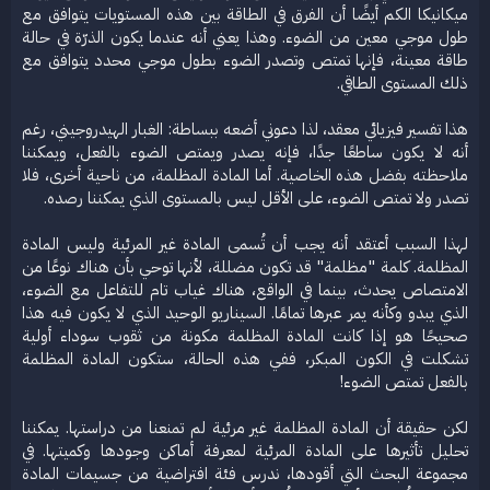
ميكانيكا الكم أيضًا أن الفرق في الطاقة بين هذه المستويات يتوافق مع
طول موجي معين من الضوء. وهذا يعني أنه عندما يكون الذرّة في حالة
طاقة معينة، فإنها تمتص وتصدر الضوء بطول موجي محدد يتوافق مع
ذلك المستوى الطاقي.
هذا تفسير فيزيائي معقد، لذا دعوني أضعه ببساطة: الغبار الهيدروجيني، رغم
أنه لا يكون ساطعًا جدًا، فإنه يصدر ويمتص الضوء بالفعل، ويمكننا
ملاحظته بفضل هذه الخاصية. أما المادة المظلمة، من ناحية أخرى، فلا
تصدر ولا تمتص الضوء، على الأقل ليس بالمستوى الذي يمكننا رصده.
لهذا السبب أعتقد أنه يجب أن تُسمى المادة غير المرئية وليس المادة
المظلمة. كلمة "مظلمة" قد تكون مضللة، لأنها توحي بأن هناك نوعًا من
الامتصاص يحدث، بينما في الواقع، هناك غياب تام للتفاعل مع الضوء،
الذي يبدو وكأنه يمر عبرها تمامًا. السيناريو الوحيد الذي لا يكون فيه هذا
صحيحًا هو إذا كانت المادة المظلمة مكونة من ثقوب سوداء أولية
تشكلت في الكون المبكر، ففي هذه الحالة، ستكون المادة المظلمة
بالفعل تمتص الضوء!
لكن حقيقة أن المادة المظلمة غير مرئية لم تمنعنا من دراستها. يمكننا
تحليل تأثيرها على المادة المرئية لمعرفة أماكن وجودها وكميتها. في
مجموعة البحث التي أقودها، ندرس فئة افتراضية من جسيمات المادة