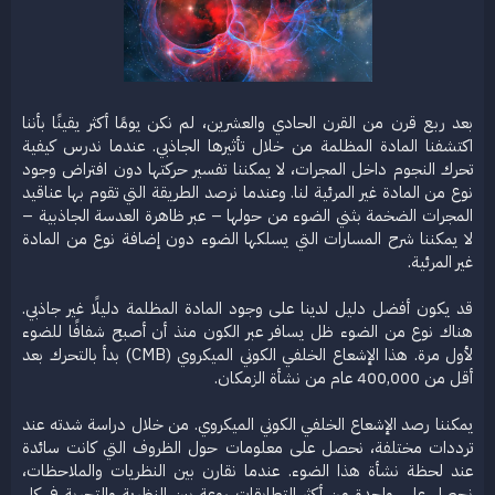
بعد ربع قرن من القرن الحادي والعشرين، لم نكن يومًا أكثر يقينًا بأننا
اكتشفنا المادة المظلمة من خلال تأثيرها الجاذبي. عندما ندرس كيفية
تحرك النجوم داخل المجرات، لا يمكننا تفسير حركتها دون افتراض وجود
نوع من المادة غير المرئية لنا. وعندما نرصد الطريقة التي تقوم بها عناقيد
المجرات الضخمة بثني الضوء من حولها – عبر ظاهرة العدسة الجاذبية –
لا يمكننا شرح المسارات التي يسلكها الضوء دون إضافة نوع من المادة
غير المرئية.
قد يكون أفضل دليل لدينا على وجود المادة المظلمة دليلًا غير جاذبي.
هناك نوع من الضوء ظل يسافر عبر الكون منذ أن أصبح شفافًا للضوء
لأول مرة. هذا الإشعاع الخلفي الكوني الميكروي (CMB) بدأ بالتحرك بعد
أقل من 400,000 عام من نشأة الزمكان.
يمكننا رصد الإشعاع الخلفي الكوني الميكروي. من خلال دراسة شدته عند
ترددات مختلفة، نحصل على معلومات حول الظروف التي كانت سائدة
عند لحظة نشأة هذا الضوء. عندما نقارن بين النظريات والملاحظات،
نحصل على واحدة من أكثر التطابقات روعة بين النظرية والتجربة في كل