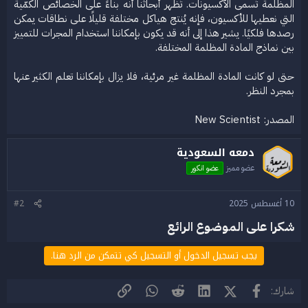
المظلمة تُسمى الأكسيونات. تُظهر أبحاثنا أنه بناءً على الخصائص الكمّية
التي نعطيها للأكسيون، فإنه يُنتج هياكل مختلفة قليلًا على نطاقات يمكن
رصدها فلكيًا. يشير هذا إلى أنه قد يكون بإمكاننا استخدام المجرات للتمييز
بين نماذج المادة المظلمة المختلفة.
حتى لو كانت المادة المظلمة غير مرئية، فلا يزال بإمكاننا تعلم الكثير عنها
بمجرد النظر.
المصدر: New Scientist​
دمعه السعودية
عضو مميز
عضو انكور
10 أغسطس 2025
#2
شكرا على الموضوع الرائع
يجب تسجيل الدخول أو التسجيل كي تتمكن من الرد هنا.
فيسبوك
X (Twitter)
LinkedIn
Reddit
WhatsApp
الرابط
شارك: