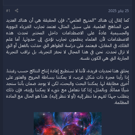
ض
د
و
ء
25 يناير 2025
#1
ع
كما يُقال إن هناك "المنهج العلمي"، فإن الحقيقة هي أن هناك العديد
من المناهج العلمية. على سبيل المثال، تعتمد تجارب الفيزياء النووية
والجسيمية عادةً على الاصطدامات داخل المختبر. تحدث هذه
الاصطدامات لأن العلماء ينظمون تجارب تؤدي إلى حدوثها. أما علم
الفلك، في المقابل، فيعتمد على دراسة الظواهر التي حدثت بالفعل أو التي
لا تزال تحدث. نحن في هذا المجال لا نحفز التجربة، بل نراقب التجربة
الجارية التي هي الكون نفسه.
يخلق هذا تحديات فريدة، لأننا لا نستطيع إعادة إنتاج النتائج حسب رغبتنا.
إذا رأينا مجرة ذات شكل غريب، لا يمكننا ببساطة الخروج والعثور على
أخرى مطابقة لها. يمكننا البحث والبحث، لكن لا يوجد ضمان بأننا سنجد
شيئًا مماثلًا. وبالمثل، إذا كنا نتعامل مع شيء لا يمكننا رؤيته، فإن ذلك
يتطلب جهدًا لفهم ما ننظر إليه (أو لا ننظر إليه). هذا هو الحال مع المادة
المظلمة.