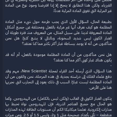
الفيزياء. ولكن هذا التطابق لا ينجح إلا إذا افترضنا وجود نوع من المادة
غير المرئية التي تفوق المادة المرئية عددًا.
بطبيعة الحال، السؤال الأول الذي يجب طرحه حول شيء مثل المادة
المظلمة هو كيف نعرف أنها غير مرئية بالفعل ومختلفة عن جميع أشكال
المادة المعروفة لدينا. على سبيل المثال، من المعروف منذ فترة طويلة أن
الغبار الكوني ليس شديد السخونة، وبالتالي لا يشع كثيرًا. هل نحن
متأكدون من أنه لا يوجد ببساطة غبار أكثر بكثير مما كنا نعتقد؟
هل نحن متأكدون من أن المادة المظلمة موجودة بالفعل، أم أنه قد
يكون هناك غبار كوني أكثر مما كنا نعتقد؟
-
هذا السؤال، الذي أرسله أحد القراء لمجلة New Scientist، مهم وقد
دفع علماء الفلك إلى دراسته بجدية. في هذه المرحلة، نحن واثقون من أن
المادة المظلمة ليست غبارًا. السبب في ذلك يعود إلى التجارب التي نجريها
هنا على الأرض.
يتكون الغبار الكوني في الغالب (ولكن ليس بالكامل) من الهيدروجين. وكما
هو الحال مع جميع العناصر الذرية، فإن للهيدروجين نواة تحيط بها
مدارات إلكترونية. تعلمنا ميكانيكا الكم أن مستويات الطاقة لهذه المدارات
متقطعة – تأتي بأعداد صحيحة مثل 1 و2، وليس 1.5 أو 2.5. ومن ميزات