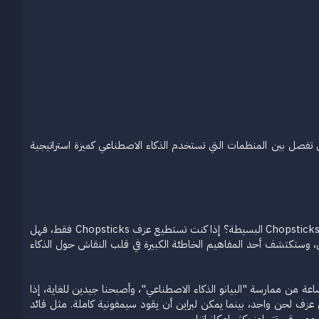
ين تفصل بين المنظمات التي تستخدم الذكاء الاصطناعي كميزة استراتيجية
تخيل نفسك جالسًا أمام بيانو Steinway الكبير. ما نوع الموسيقى التي ستعزفها؟ هل نتوقع تنويعات غولدبرغ لباخ، أم مقطوعة Chopsticks البسيطة؟ إذا كنت تستطيع عزف Chopsticks فقط، فهل
ي، وستكتشف أحد المفاهيم الخاطئة الكبيرة في قلب النقاش حول الذكاء
واقع، فإن مقدار الفائدة التي يخلقها الذكاء الاصطناعي يتناسب طرديًا مع مهارة مستخدمه. لقد سجلنا ربما أكثر من 500 ساعة من ممارسة "البيانو الذكاء الاصطناعي"، وأصبحنا جيدين للغاية، إذا
لى عزف لحن واحد، بينما يمكن لبراين أن يقود سيمفونية كاملة. مثل قائد