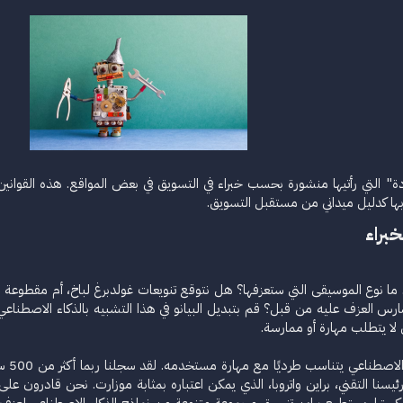
تفادة" التي رأتيها منشورة بحسب خبراء في التسويق في بعض المواقع. هذه القوان
بها كدليل ميداني من مستقبل التسويق.​
براء​
ارس العزف عليه من قبل؟ قم بتبديل البيانو في هذا التشبيه بالذكاء الاصطناع
لا يتطلب مهارة أو ممارسة.
في ال
ئيسنا التقني، براين واتروبا، الذي يمكن اعتباره بمثابة موزارت. نحن قادرون ع