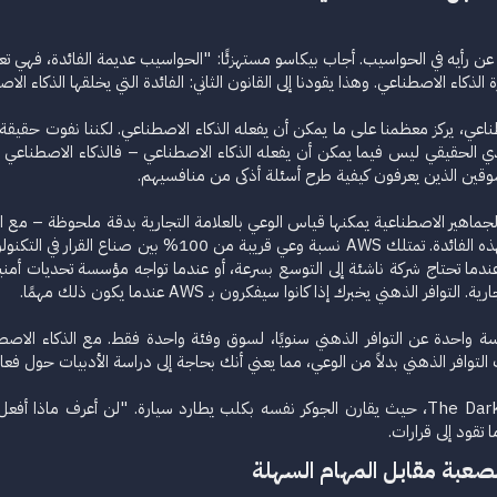
لو بيكاسو عن رأيه في الحواسيب. أجاب بيكاسو مستهزئًا: "الحواسيب عديمة الفائدة، 
الذكاء الاصطناعي. وهذا يقودنا إلى القانون الثاني: الفائدة التي يخلقها الذكاء ا
ناعي، يركز معظمنا على ما يمكن أن يفعله الذكاء الاصطناعي. لكننا نفوت حقيقة
دي الحقيقي ليس فيما يمكن أن يفعله الذكاء الاصطناعي – فالذكاء الاصطناعي ي
مسوقين الذين يعرفون كيفية طرح أسئلة أذكى من منافسيهم.
نواجه مشكلة أكثر جوهرية: الوعي ليس فعليًا بهذه الفائد
ل AWS تخطر على البال عندما تحتاج شركة ناشئة إلى التوسع بسرعة، أو عندما تواجه مؤسسة تحد
لذهني يخبرك إذا كانوا سيفكرون بـ AWS عندما يكون ذلك مهمًا.
 التوافر الذهني بدلاً من الوعي، مما يعني أنك بحاجة إلى دراسة الأدبيات حول فعا
دائمًا ما نتذكر ذلك المشهد في فيلم The Dark Knight، حيث يقارن الجوكر نفسه بكلب يطارد
 تقود إلى قرارات.​
لصعبة مقابل المهام السهلة​