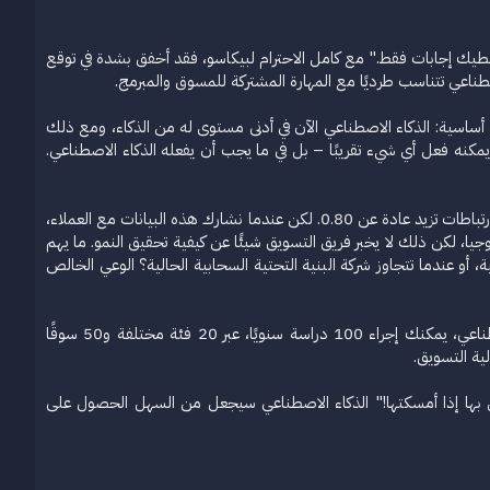
فهي تعطيك إجابات فقط." مع كامل الاحترام لبيكاسو، فقد أخفق بشدة في توقع
لاصطناعي تتناسب طرديًا مع المهارة المشتركة للمسوق والمبرمج.
 أساسية: الذكاء الاصطناعي الآن في أدنى مستوى له من الذكاء، ومع ذلك
مكنه فعل أي شيء تقريبًا – بل في ما يجب أن يفعله الذكاء الاصطناعي.
خذ مثالاً على صحة العلامة التجارية. وجدنا أن الجماهير الاصطناعية يمكنها قياس الوعي بالعلامة التجارية بدقة ملحوظة – مع ارتباطات تزيد عادة عن 0.80. لكن عندما نشارك هذه البيانات مع العملاء،
ة. تمتلك AWS نسبة وعي قريبة من 100% بين صناع القرار في التكنولوجيا، لكن ذلك لا يخبر فريق التسويق شيئًا عن كيفية تحقيق النمو. ما يهم
يات أمنية، أو عندما تتجاوز شركة البنية التحتية السحابية الحالية؟ الوعي الخالص
بدون الذكاء الاصطناعي، يمكنك ربما إجراء دراسة واحدة عن التوافر الذهني سنويًا، لسوق وفئة واحدة فقط. مع الذكاء الاصطناعي، يمكنك إجراء 100 دراسة سنويًا، عبر 20 فئة مختلفة و50 سوقًا
لية التسويق.
 سيارة. "لن أعرف ماذا أفعل بها إذا أمسكتها!" الذكاء الاصطناعي سيجعل من السهل الحصول على