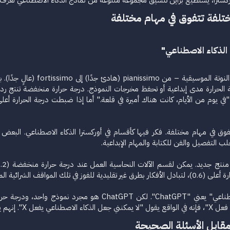
كسترا، يستطيع براين تنسيق مجموعة متنوعة من نماذج الذكاء الاصطناعي لعزف موس
تلفة تتفوق في مهام مختلفة​
الذكاء الاصطناعي"​
يقوم قادة الأوركسترا بتحديد 
 الحرارة مدى إبداعية أو تحفظ مخرجات النموذج. درجة حرارة منخفضة تنتج رد
ي يوم من الأيام، كانت هناك أميرة في قلعة." أما إذا ضبطت درجة الحرارة أع
وق في مهام مختلفة. فكر فيها كأقسام في أوركسترا الذكاء الاصطناعي. البعض
ب التفصيل والفن للكتابة والمهام الإبداعية.
اقف الشرائية المحددة.
اليوم، يعتقد معظم المسوقين أن "الذكاء الاصطناعي" يعني "GPT
اهر وبيانو معطل.​
قابل الأسئلة الصحيحة​