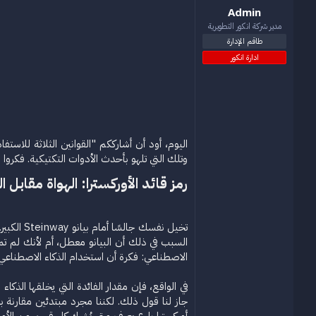
و
ء
Admin
ع
مدير شركة انكور التطويرية
طاقم الإدارة
ادارة انكور
اليوم، أود أن أشارككم "القوانين الثلاثة للاس
وتلك التي تلهو بأحدث الأدوات التكتيكية. فكروا 
رمز قائد الأوركسترا: الهواة مقابل الخ
السبب في ذلك أن البيانو معطل، أم لأنك لم تم
الاصطناعي: فكرة أن استخدام الذكاء الاصطناعي 
جاز لنا قول ذلك. لكننا مجرد مبتدئين مقارنة بر