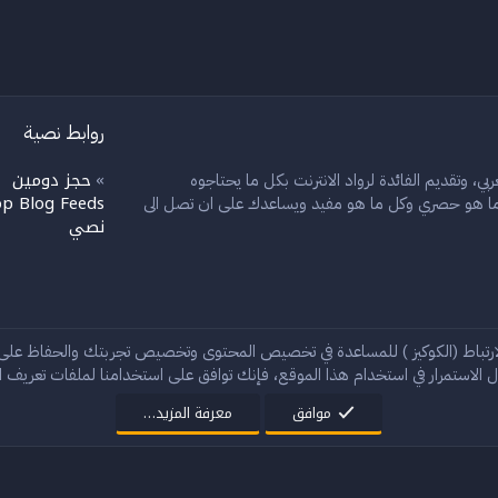
روابط نصية
حجز دومين
بي، وتقديم الفائدة لرواد الانترنت بكل ما يحتاجوه
»
»
p Blog Feeds
ل ما هو حصري وكل ما هو مفيد ويساعدك على ان تصل الى
نصي
إ
ارتباط (الكوكيز ) للمساعدة في تخصيص المحتوى وتخصيص تجربتك والحفاظ عل
 الاستمرار في استخدام هذا الموقع، فإنك توافق على استخدامنا لملفات تعريف الا
®
Community platform by XenForo
© 2010-2024 XenForo Ltd.
موافق
معرفة المزيد…
StylesFactory.pl
Rain theme made by