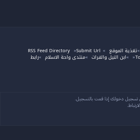
تغذية الموقع
Submit Url
RSS Feed Directory
»
»
To
ابن النيل والفرات
منتدى واحة الاسلام
رابط
»
»
»
»
تصل بنا
الشروط والقوانين
ى تسجيل دخولك إذا قمت بالتسجيل.
سياسة الخصوصية
مساعدة
الرئيسية
R
S
رتباط.
S