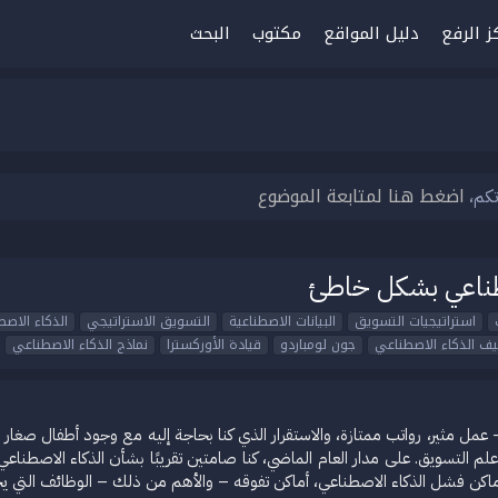
ز الرفع
دليل المواقع
مكتوب
البحث
اضغط هنا لمتابعة الموضوع
تكم،
طناعي بشكل خاطئ
استراتيجيات التسويق
البيانات الاصطناعية
التسويق الاستراتيجي
الذكاء الاص
ف الذكاء الاصطناعي
جون لومباردو
قيادة الأوركسترا
نماذج الذكاء الاصطناعي
عمل مثير، رواتب ممتازة، والاستقرار الذي كنا بحاجة إليه مع وجود أطفال صغار ور
وعلم التسويق. على مدار العام الماضي، كنا صامتين تقريبًا بشأن الذكاء الاصطناعي
ماكن فشل الذكاء الاصطناعي، أماكن تفوقه – والأهم من ذلك – الوظائف التي يج