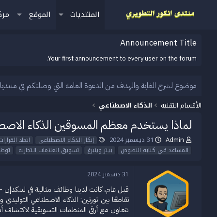
المنتديات
الموقع
مرك
Announcement Title
Your first announcement to every user on the forum.
موضوع لشرح الغاية والهدف من الدعوة العامة التي وصلتكم في منتديا
الأقسام التقنية
الذكاء الاصطناعي
لماذا يستخدم معظم المسوقين الذكاء الاص
Admin
31 ديسمبر 2024
ب
ت
ا
إنكار الذكاء الاصطناعي
اتخاذ القرارات
ا
ا
ل
المساعد في كتابة النصوص
بيتر وينبرغ
تسويق العلامات التجارية
توظي
د
ر
و
ئ
ي
س
31 ديسمبر 2024
ا
خ
و
ل
ا
م
قبل عام، كانت لدينا وظائف مثالية في لينكدإن – 
م
ل
تقاطعًا بين ثورتين: الذكاء الاصطناعي التوليدي 
و
ب
ض
د
نتعاون مع أرقى المنظمات التسويقية لاكتشاف أ