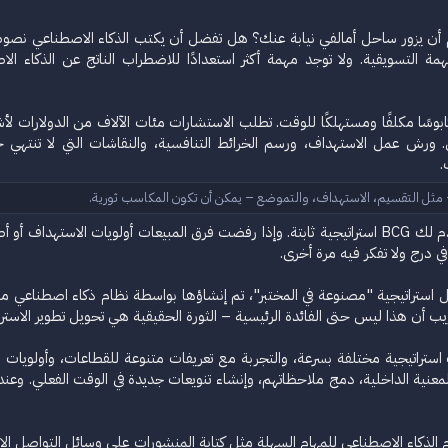
 يزور ساحل أمالفي نيابة عنك؟ هل تفضل أن يكتب الذكاء الاصطناعي نصوصك ا
 التسويقية. ولا توجد مهمة أكثر استعدادًا للاضطراب الناتج عن الذكاء ال
ق كابوسًا مكلفًا ومستهلكًا للوقت. تطلب الاستشارات مئات الآلاف من الدولارات
. ورش عمل الاستهداف، ورسم الخرائط التنافسية، والنقاشات التي لا تنت
​
مثل التقسيم، الاستهداف، والتموضع – يمكن أن تكون المكاسب ثورية.​
بعد ستة أشهر و600,000 جنيه إسترليني، ستقدم لك BCG استراتيجية ثابتة. وإذا رفضت فرق الم
خيل استراتيجية "مصنوعة في المختبر"، تم إنشاؤها بواسطة نظام ذكاء اصطناعي م
ريب أن هذا ليس حتى الفائدة الرئيسية – الثورة الحقيقية هي تحويل تطوير الاس
استراتيجية مختلفة بسرعة، والتجربة مع تعريفات متنوعة للقطاعات، وأولويات 
لمعنية الداخلية، دمج ملاحظاتهم، وإنشاء تنويعات جديدة في الوقت الفعلي. وع
الذكاء الاصطناعي للمهام السهلة مثل كتابة المنشورات على وسائل التواصل ال