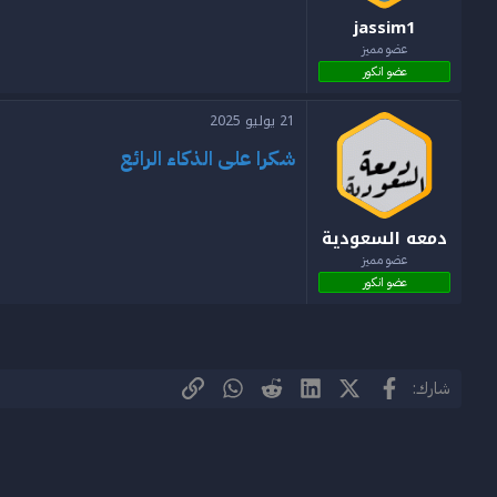
jassim1
عضو مميز
عضو انكور
21 يوليو 2025
شكرا على الذكاء الرائع
دمعه السعودية
عضو مميز
عضو انكور
فيسبوك
X (Twitter)
LinkedIn
Reddit
الرابط
WhatsApp
شارك: