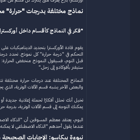
أوركسترا بارع يعرف متى يُشرك كل قسم من الأور
نماذج مختلفة بدرجات "حرارة" مخ
"فكر في النماذج كأقسام داخل أوركسترا 
التحكم في "درجة حرارة" كل نموذج. تحدد درجة
قبل النوم، فسيقول النموذج منخفض الحرارة: "ف
ستيفنز بأفوكادو إلى زحل."
النماذج المختلفة عند درجات حرارة مختلفة تتف
والبعض الآخر يشبه قسم الآلات الوترية، الذي يجل
يمكنك التوجه إلى قسم الآلات الوترية، بدرجة حرارة أعلى (0.6)، لتبادل الأفكار بطرق غير تقليدية للفوز في تلك المو
عندما يقول أحدهم "الذكاء الاصطناعي لا يمكنه فعل X"، فإنه في الواقع يقول "لا يمكنني جعل الذكاء الاصطناعي يفعل X". إنهم يخلطون بين عازف غير م
نبوءة بيكاسو: الإجابات الصحيحة م