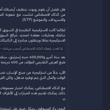
هل تفضل أن يقوم روبوت بتنظيف أرضياتك أم أن
من الذكاء الاصطناعي تتناسب مع صعوبة المهمة
والاستهداف، والتموضع (STP).
لطالما كانت الاستراتيجية التقليدية في التسوي
شاملة، وتحليلات معقدة لتحديد شرائح السوق
الاستراتيجية تمامًا وينتقلون مباشرة إلى التكتيكات.
إذا قمت بإعطاء الذكاء الاصطناعي أصعب مهامك – 
تضع العرض التقديمي المؤلف من 600 شريحة في درج ولا تفكر فيه مرة أخرى.
الآن، بدلاً من استراتيجية من صنع الإنسان، ت
الوقت والمال الذي يتم توفيره مذهل، ولكن الغ
مع الذكاء الاصطناعي، يمكنك اختبار مجموعات 
ذلك، يمكنك تقديم هذه الخيارات إلى الأطراف ا
زر.
اليوم، يركز المسوقون بشكل ضيق على استخدام 