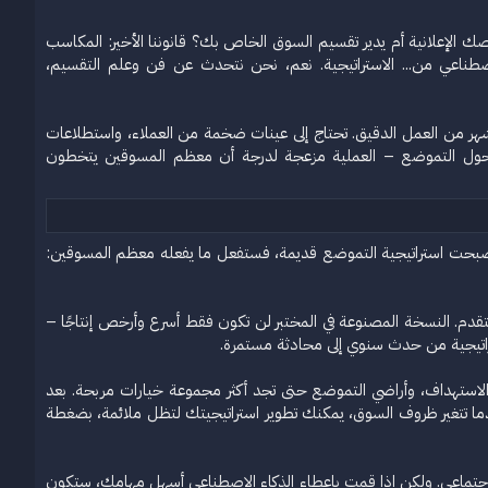
لإعلانية أم يدير تقسيم السوق الخاص بك؟ قانوننا الأخير: المكاسب
اصطناعي من... الاستراتيجية. نعم، نحن نتحدث عن فن وعلم التقسيم،
 لأشهر من العمل الدقيق. تحتاج إلى عينات ضخمة من العملاء، واستطلاعات
هي حول التموضع – العملية مزعجة لدرجة أن معظم المسوقين يتخطون
بيعات أولويات الاستهداف أو أصبحت استراتيجية التموضع قديمة، فستفعل ما يفعله معظم المسوقين:
تقدم. النسخة المصنوعة في المختبر لن تكون فقط أسرع وأرخص إنتاجًا –
تراتيجية من حدث سنوي إلى محادثة مستمرة.
الاستهداف، وأراضي التموضع حتى تجد أكثر مجموعة خيارات مربحة. بعد
ندما تتغير ظروف السوق، يمكنك تطوير استراتيجيتك لتظل ملائمة، بضغطة
اجتماعي. ولكن إذا قمت بإعطاء الذكاء الاصطناعي أسهل مهامك، ستكون