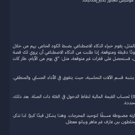
يقى تتجاوز بكثير إمكانياتنا.​
الديناميكيات على النوتة الموسيقية – من pianissimo (هادئ جدًا) إلى fortissimo (عالٍ جدًا). بالمثل، يقوم خبراء الذكاء الاصطناعي بضبط الكود الخاص بهم من خلال
ودًا دقيقة ومتوقعة. إذا طلبت من الذكاء الاصطناعي أن يروي لك قصة
لى، فستحصل على قفزات غير متوقعة، مثل: "في يوم من الأيام، طار كات
 يشبه قسم الآلات النحاسية، حيث يتفوق في الأداء الحسابي والمنطقي.
تخيل أنك تحلل أفكارًا لحملة إعلانية جديدة أو منتج جديد. يمكن لقسم الآلات النحاسية العمل عند درجة حرارة منخفضة (0.2) لحساب القيمة المالية لنقاط الدخول في الفئة ذات الصلة. بعد ذلك،
Chat". لكن ChatGPT هو مجرد نموذج واحد، ودرجة حرارته مضبوطة مسبقًا لتوحيد المخرجات. وهذا يشكل قيدًا كبيرًا. لذا تذكر،