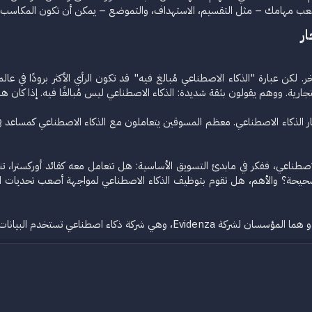
عب مهامك – مثل التقسيم، الاستهداف، والتموضع – يمكن أن تكون المكاسب ثو
​
 لكن عبارة "الذكاء الاصطناعي مُبالغ فيه" قد تكون الرأي الأكثر برودًا في عا
جارية. ووهم يقولون بثقة شديدة: الذكاء الاصطناعي ليس مُبالغًا فيه. إذا كان 
ار الذكاء الاصطناعي. معظم المسوقين يتعاملون مع الذكاء الاصطناعي كمساعد في 
لاصطناعي، ففكر في مابدئ التسويق الأساسية: هل تتعامل معه كقائد أوركسترا
الصحيحة؟ والأهم، هل تقوم بتوظيف الذكاء الاصطناعي لمواجهة أصعب تحديات التس
البيانات الاصطناعية لتوليد خطط تسويقية صديقة للتمويل.​