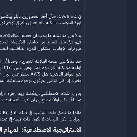
في عام 1968، سأل أحد المحاورين باب
ثورة الحواسيب. لكنه قام بعمل رائع في توقع ثورة 
بدلاً من مناقشة ما يجب أن يفعله الذكاء الاصط
فهو ذكي مثل العديد من حاملي الدكتوراه. التح
مع تزايد الإجابات، ستكون الميزة التنافسية لل
هو التوافر الذهني: ه
يخبرك إذا كان الناس يعرفون بوجود علامتك التجارية. التوافر ا
مختلفًا. لكن أولاً، تحتاج إلى أن تعرف أهمية طلب
البيانات. لكن البيانات لا تكون ذات قيمة إلا عندما
الاستراتيجية الاصطناعية: المهام ا