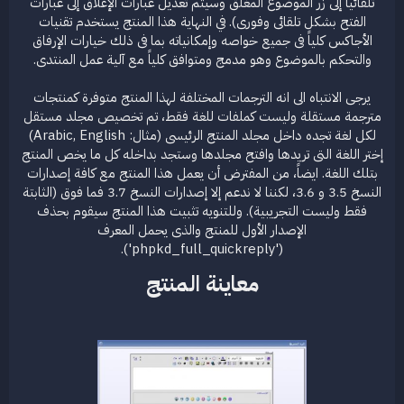
تلقائياً إلى زر الموضوع المغلق وسيتم تعديل عبارات الإغلاق إلى عبارات
الفتح بشكل تلقائى وفورى). في النهاية هذا المنتج يستخدم تقنيات
الأجاكس كلياً فى جميع خواصه وإمكانياته بما فى ذلك خيارات الإرفاق
والتحكم بالموضوع وهو مدمج ومتوافق كلياً مع آلية عمل المنتدى.
يرجى الانتباه الى انه الترجمات المختلفة لهذا المنتج متوفرة كمنتجات
مترجمة مستقلة وليست كملفات للغة فقط، تم تخصيص مجلد مستقل
لكل لغة تجده داخل مجلد المنتج الرئيسى (مثال: Arabic, English)
إختر اللغة التى تريدها وافتح مجلدها وستجد بداخله كل ما يخص المنتج
بتلك اللغة. ايضاً، من المفترض أن يعمل هذا المنتج مع كافة إصدارات
النسخ 3.5 و 3.6، لكننا لا ندعم إلا إصدارات النسخ 3.7 فما فوق (الثابتة
فقط وليست التجريبية). وللتنويه تثبيت هذا المنتج سيقوم بحذف
الإصدار الأول للمنتج والذى يحمل المعرف
('phpkd_full_quickreply').​
معاينة المنتج​