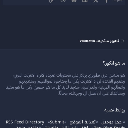
[::-- ثم ضع الأكواد التالية بعدها مباشرة فى نفس السطر:
PHP:
تحديد المحتوى
phpkd_aqr
(
)
;
تطوير منتديات VBulletin
[::-- ليصبح الكود البرمجى كما يلى:
PHP:
تحديد المحتوى
ما هو انكور؟
qr_disable_controls
(
)
;
qr_hide_errors
(
)
;
phpkd_aqr
(
)
إنتهى التعديل، قم بحفظ الملف وإعادة رفعه (مع السماح بالإستبدال).​
هو منتدى عربي تطويري يرتكز على محتويات عديدة لاثراء الانترنت العربي،
وتقديم الفائدة لرواد الانترنت بكل ما يحتاجوه لمواقعهم ومنتدياتهم
------------------- لمستخدمى النسخة الغير مضغوطة من الملف -----------
واعمالهم المهنية والدراسية. ستجد لدينا كل ما هو حصري وكل ما هو مفيد
--------
ويساعدك على ان تصل الى وجهتك، مجانًا.
[::-- قم بفتح النسخة الغير مضغوطة من الملف
clientscript/vbulletin_quick_reply.js وابحث بداخله عن الأكواد التالية:
روابط نصية
PHP:
تحديد المحتوى
حجز دومين
تغذية الموقع
Submit
RSS Feed Directory
»
»
»
»
qr_disable_controls
(
)
;