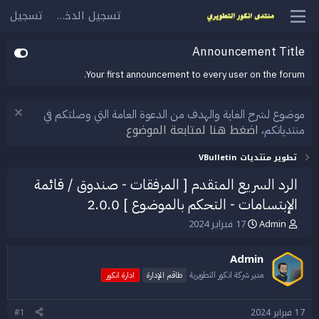
تسجيل الدخول
تسجيل
Announcement Title
Your first announcement to every user on the forum.
موضوع لشرح الغاية والهدف من الدعوة العامة التي وصلتكم في
اضغط هنا لمتابعة الموضوع
منتدياتكم،
تطوير منتديات VBulletin
الرد السريع المتقدم [ المرفقات - صندوق / قائمة
الإبتسامات - التحكم بالموضوع ] 2.0.0
Admin
17 فبراير 2024
ب
ت
ا
ا
د
ر
Admin
ئ
ي
ا
خ
مدير شركة انكور التطويرية
طاقم الإدارة
ادارة انكور
ل
ا
م
ل
17 فبراير 2024
#1
و
ب