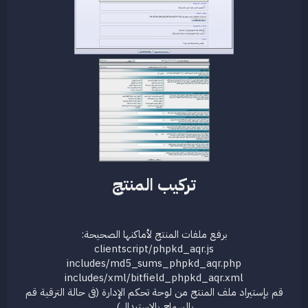
تركيب المنتج​
برفع ملفات المنتج لأماكنها الصحيحة:
clientscript/phpkd_aqr.js
includes/md5_sums_phpkd_aqr.php
includes/xml/bitfield_phpkd_aqr.xml
قم بإستيراد ملف المنتج من لوحة تحكم الإدارة (فى حالة الترقية قم
بالسماح بالإستبدال).