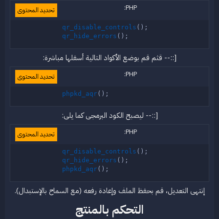
PHP:
تحديد المحتوى
qr_disable_controls
(
)
;
qr_hide_errors
(
)
;
[::-- قثم قم بوضع الأكواد التالية أسفلها مباشرة:
PHP:
تحديد المحتوى
phpkd_aqr
(
)
;
[::-- ليصبح الكود البرمجى كما يلى:
PHP:
تحديد المحتوى
qr_disable_controls
(
)
;
qr_hide_errors
(
)
;
phpkd_aqr
(
)
;
إنتهى التعديل، قم بحفظ الملف وإعادة رفعه (مع السماح بالإستبدال).​
التحكم بالمنتج​