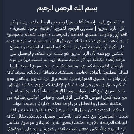
ض
د
بسم الله الرحمن الرحيم
و
ء
ع
هذا المنتج يقوم بإضافة أغلب مزايا وخواص الرد المتقدم -إن لم تكن
كل- للرد السريع [ صندوق الوجوه التعبيرية / قائمة الوجوه التعبيرية /
كافة أزرار وأدوات التنسيق المتاحة / المرفقات / أدوات التحكم بالموضوع
]. ايضاً، هذا المنتج مختلف تماماً عن باقى المنتجات المشابه، فهو لا يعتمد
على أكواد أو برمجيات أخرى بل له أكواده البرمجية الخاصة، ولا يخدع
المنتدى ويوهمه بأن الرد السريع هو نفسه الرد المتقدم ليحصل على
مزاياه (هذه الكيفية لها آثار جانبية سلبية، لهذا لم نستخدمها) بل يترك
الأوضاع الإفتراضية كما هى ويمدد إمكانيات الرد السريع ليضيف إليها
المزايا المطلوبة بأكواده الخاصة المستقلة. بالاضافة الى ذلك، يضيف كافة
أزرار وأدوات التنسيق المتوفرة بالرد المتقدم فى الرد السريع (بالكامل ومع
تحكم دقيق وشامل من لوحة تحكم الإدارة). كما ويوفر إمكانية الإرفاق
بالرد السريع (مع كامل خواص ومزايا الإرفاق -تماماً كما بالرد المتقدم-
مع دعم كامل لخواص الأجاكس الإفتراضية وخواص أجاكس إضافية مع
إمكانية التفعيل والتعطيل من لوحة تحكم الإدارة). ويضيف أدوات
التحكم بالموضوع من خلال الرد السريع ( فتح / إغلاق / تثبيت / إلغاء
تثبيت - الموضوع) مع دعم كامل للأجاكس وتعديل ديناميكى تلقائى لكافة
البيانات المرتبطة بالإجراء المتخذ (بمعنى أنه إن تم إغلاق موضوع مثلاً من
الرد السريع والأجاكس مفعل فسيتم تعديل صورة زر الرد على الموضوع