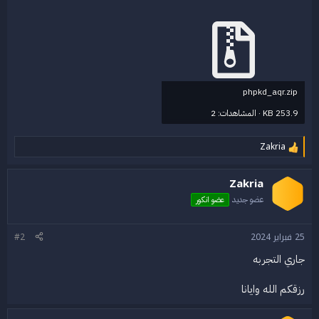
phpkd_aqr.zip
253.9 KB · المشاهدات: 2
Zakria
ا
ل
ت
Zakria
ف
ا
عضو جديد
عضو انكور
ع
ل
ا
25 فبراير 2024
#2
ت
:
جاري التجربه
رزقكم الله وايانا