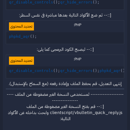
qr_disable_controls
(
)
;
qr_hide_errors
(
)
;
[::-- ثم ضع الأكواد التالية بعدها مباشرة فى نفس السطر:
PHP:
تحديد المحتوى
phpkd_aqr
(
)
;
[::-- ليصبح الكود البرمجى كما يلى:
PHP:
تحديد المحتوى
qr_disable_controls
(
)
;
qr_hide_errors
(
)
;
phpkd_aqr
(
)
;
إنتهى التعديل، قم بحفظ الملف وإعادة رفعه (مع السماح بالإستبدال).​
------------------- لمستخدمى النسخة الغير مضغوطة من الملف ----
---------------
[::-- قم بفتح النسخة الغير مضغوطة من الملف
clientscript/vbulletin_quick_reply.js وابحث بداخله عن الأكواد
التالية: