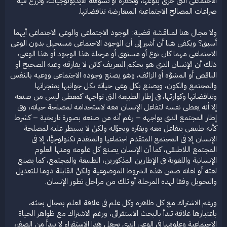
الاجتماعى التى جرى بلوغها، وتحفزه أو تشوهه الأيديولوچيات، وتزرع فيه
صراعات المصالح الاجتماعية المتعارضة تناقضاتها.
ولا مجال هنا لمناقشة قضية: الوجود الاجتماعى والوعى الاجتماعى أيهما
أسبق؟ ويكفى هنا أن أشير إلى أن الوجود الاجتماعى مستحيل بدون الوعى
الاجتماعى مهما كان نوع أو مستوى أو مرحلة هذا الوجود أو هذا الوعى،
ذلك أن الإنسان الذى هو بحكم التعريف كائن لا يفارقه وعيه الصحيح أو
الناقص أو المشوَّه أو الزائف، وهو يصنع وجوده الاجتماعى ووعيه بالنفس
والمجتمع والكون، ويصنع بكل وعى حياته بكل جوانبها بمنجزاتها
وتناقضاتها وكوارثها، فى إطار الطبيعة التى تواجهه كمعطى ليس من صنعه
إلا أنه يعطى نفسه لتفاعل الإنسان معه لاستخدامه لمصلحة حياته، وفى
إطار المجتمع الذى يواجهه – رغم أنه من صنعه بصورة تاريخية – كشرط
كأنه طبيعى يتفاعل معه ويغيِّره ويحوِّله ولكنْ لا يسيطر عليه لمصلحة
الإنسان إلا فى المجتمع المتقدم اجتماعيا والمتقدم تكنولوچيًّا، إلا فى
المجتمع اللاطبقى، كما أن الإنسان يصنع كل علومه ومنها العلوم
الإنسانية واللغوية فى الإطارين المذكورين، الطبيعة والمجتمع، كما يصنع
لغته أو لغاته ضمن هذه الشروط الموضوعية ولكنْ القابلة دوما للتعديل
والتحويل وفقا لهذه المرحلة أو تلك من مراحل تطور الإنسان.
ورغم الاشتراك مع كل ظاهرة وكل علم فى علاقة العلم بمجال بحثه،
باعتبارها علاقة تبدأ بالبحث الاستقرائى، ورغم الاشتراك مع ظواهر الحياة
الاجتماعية وعلومها فى الوعى الذى يجعل هذا الاستقراء لا يبدأ من الصفر،