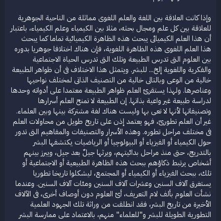
وإذا كانت العلاقة بين اللغة والعلم اللغوى مماثلة من الناحية الجوهرية
للعلاقة بين كل علم ومجال بحثه، مثلا بين الكيمياء وعلم الكيمياء، باعتبار
أن هذا العلم الكيميائى يبحث هذه الظاهرة الكيميائية تماما كما يبحث
هذا العلم اللغوى هذه الظاهرة اللغوية، فإن هناك اختلافا جوهريا بدوره
بين العلوم التى تدرس الطبيعة وتلك التى تدرس الحياة الاجتماعية
والفكرية واللغوية إلخ... للبشر. ويتمثل هذا الاختلاف فى أن ظواهر الطبيعة
خالية من الوعى وبالتالى خالية من التصنيف الذاتى لمختلف نواحيها
وعناصرها. ولهذا يستقرئ العلم ظواهر الطبيعة معتمدا على أدواته وحدها
لدراسة طبيعة غير واعية بذاتها. إن الطبيعة لا تمنح العلم أسرارها
وتصنيفاتها لأنها لا تعى بها وليست هناك لغة مشتركة بينها وبين العلماء.
غير أن العلم تطورىّ، فهو يعتمد إذن على تاريخ طويل من محاولات العلم
فى مختلف مراحل تطوره. وهذه الأسرار والتصنيفات والمفاهيم التى تدور
حول الكيمياء أو الفيزياء أو البيولوچيا أو الرياضيات يكتشفها البشر
بالتدريج، حتى منذ مراحل بدائيتهم، ويرثها جيلٌ بعد جيل، ويبرز بينهم
أشخاص يرتبط ذكاؤهم ببحث هذه الظاهرة الطبيعية أو الاجتماعية أو
تلك، ببحث الفيزياء أو الكيمياء أو المجتمع، ليشكلوا تاريخا تطوريا
يستغرق آلاف السنين وعشرات آلاف السنين ومئات آلاف السنين. وعندما
نشأت العلوم بألف لام التعريف، أىْ العلوم دون أوصاف أخرى، فى الآلاف
الأخيرة من تاريخ البشر، فقد انطلقت من وراثة تلك الجهود العلمية
التطورية الطويلة للبشر و"للعلماء" منهم، بالاعتماد على ممارسة البشر