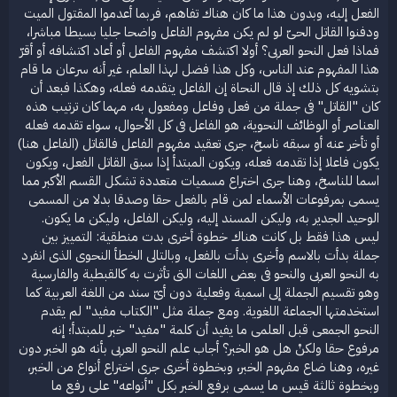
الفعل إليه، وبدون هذا ما كان هناك تفاهم، فربما أعدموا المقتول الميت
ودفنوا القاتل الحىّ لو لم يكن مفهوم الفاعل واضحا جليا بسيطا مباشرا،
فماذا فعل النحو العربى؟ أولا اكتشف مفهوم الفاعل أو أعاد اكتشافه أو أقرّ
هذا المفهوم عند الناس، وكل هذا فضل لهذا العلم، غير أنه سرعان ما قام
بتشويه كل ذلك إذ قال النحاة إن الفاعل يتقدمه فعله، وهكذا فبعد أن
كان "القاتل" فى جملة من فعل وفاعل ومفعول به، مهما كان ترتيب هذه
العناصر أو الوظائف النحوية، هو الفاعل فى كل الأحوال، سواء تقدمه فعله
أو تأخر عنه أو سبقه ناسخ، جرى تعقيد مفهوم الفاعل فالقاتل (الفاعل هنا)
يكون فاعلا إذا تقدمه فعله، ويكون المبتدأ إذا سبق القاتل الفعل، ويكون
اسما للناسخ، وهنا جرى اختراع مسميات متعددة تشكل القسم الأكبر مما
يسمى بمرفوعات الأسماء لمن قام بالفعل حقا وصدقا بدلا من المسمى
الوحيد الجدير به، وليكن المسند إليه، وليكن الفاعل، وليكن ما يكون.
ليس هذا فقط بل كانت هناك خطوة أخرى بدت منطقية: التمييز بين
جملة بدأت بالاسم وأخرى بدأت بالفعل، وبالتالى الخطأ النحوى الذى انفرد
به النحو العربى والنحو فى بعض اللغات التى تأثرت به كالقبطية والفارسية
وهو تقسيم الجملة إلى اسمية وفعلية دون أىّ سند من اللغة العربية كما
استخدمتها الجماعة اللغوية. ومع جملة مثل "الكتاب مفيد" لم يقدم
النحو الجمعى قبل العلمى ما يفيد أن كلمة "مفيد" خبر للمبتدأ؛ إنه
مرفوع حقا ولكنْ هل هو الخبر؟ أجاب علم النحو العربى بأنه هو الخبر دون
غيره، وهنا ضاع مفهوم الخبر، وبخطوة أخرى جرى اختراع أنواع من الخبر،
وبخطوة ثالثة قيس ما يسمى برفع الخبر بكل "أنواعه" على رفع ما