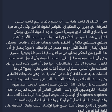
يجرى التفكير فى النحو عادة على أنه يساوى تماما علم النحو، بنفس
الطريقة التى يجرى بها التفكير فى الظواهر اللغوية الأخرى وكأن كل ظاهرة
منها تساوى العلم الذى يدرسها ضمن العلوم اللغوية الأخرى. ويمكن
القول إن هذا النحو من التفكير فى النحو والعلوم اللغوية الأخرى أفضى
ويفضى وسيفضى دائما إلى أخطاء علمية وعملية قد تكون فادحة. ويمكن
القول أيضا إن الخطأ الأول (وهو مصدر كل الأخطاء الأخرى) يتمثل فى أن
هذا النوع من التفكير ينطلق من تجاهل حقيقة بسيطة يعرفها الجميع
وهى أن اللغة موجودة قبل ظهور العلوم اللغوية وأن أصول هذه العلوم
اللغوية موجودة فى اللغة وعندالناطقين بها قبل أن تظهر هذه العلوم، التى
انطلقت على أساس استقرائى حيث أخذت تعمل على "جمع" كل ما
اشتملت عليه هذه اللغة أو تلك من "تصنيفات" وهى تصنيفات قائمة فى
وعى جماعة الناطقين بها، هذه الجماعة التى هى ليست فقط واعية بهذه
التصنيفات بل إنها هى التى ابتدعتها بصورة جمعية تاريخية منذ ظهور
الإنسان الكرومانيونى (أىْ الإنسان العاقل العاقل أو العارف العارف homo
sapiens sapiens أو الإنسان كما نعرفه اليوم) منذ قرابة مائة ألف سنة
وفقا لإحدى النظريات، أو أكثر أو أقل وفقا لنظريات أخرى، بالاستناد
بالطبع إلى تاريخ طويل أسبق صنع فيها الإنسان نفسه ولغاته السابقة على
اللغة كما نعرفها اليوم.