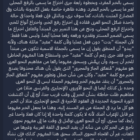
يسمى بالخبر المفرد، وبخطوة رابعة جرى اختراع ما يسمى بالرفع المحلى
لغير ما يسمى بالخبر المفرد. وهذه ظاهرة خاصة بفعل الكينونة بالذات وفى
المضارع المثبت بالذات، كما سوف نرى، وبالتالى فإن فعلا واحدا فى حالة
واحدة ضلـَّل النحو العربى فقاده إلى اختراع رفع الخبر، واختراع أنواع للخبر،
واختراع الرفع المحلى، ونتج عن هذا التمييز بين المبتدأ والفاعل اختراع ما
يسمى الضمير المستتر وتقديره ورفعه رفعا محليا أيضا. وليس هذا فقط:
لأن الجملة "بدت" دون فعل عمليا ولأن كلمة "مفيد" ماثلة هناك، ولأنه
"يبدو" أن المنطق يقول إن ما يسمى بالجملة الاسمية تتكون من مبتدأ
وخبر، فقد جرى زعم أن كلمة "مفيد" خبر، واستطاع هذا المفهوم الخاطئ
للخبر أن يسود وأن يهمِّش ويسحق مفهوما رائعا من مفاهيم النحو العربى
هو مفهوم "مُتعلـَّق الجارّ والمجرور" الذى يقول بأن هناك محذوفا يصنع
الخبر مع كلمة "مفيد"، وكان من شأن صقل وتطوير مفهوم "مُتعلـَّق الجارّ
والمجرور" أن ينقذ مفهوم الخبر ومفهوم الجملة ليس فى النحو العربى
وحده بل كذلك أيضا فى النحو الأوروپى (الإنجليزى والفرنسى مثلا) من
مفاهيم ظلت خاطئة بشأن الخبر إلى وقت قريب جدا، أىْ إلى أن اكتشفت
الثورة النحوية الجديدة فى العقود الأخيرة فى النحو الإنجليزى مثلا أن الخبر
هو كل ما يرد فى الجملة من غير المسند إليه، وهذا ما يجعل الخبر مفهوما
غير قابل للإعراب أصلا، لأنه لا يكون كلمة واحدة إلا إذا كان فعلا واحدا غير
رابط، كما سنرى. أىْ أن النحو العربى توصَّل فى وقت ما إلى مفهوم نحوى
ناجع عن الخبر كان من شأنه أن يفيد النحو فى اللغة العربية وغيرها من
اللغات، غير أن الاتجاه النحوى السائد سحق هذا المفهوم. كذلك فإن نشأة