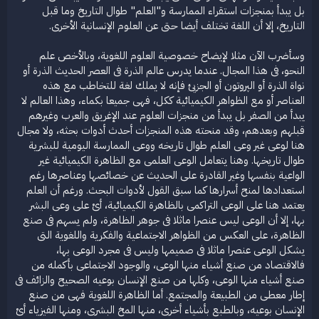
بل يبدأ بمنجزات استقراء الممارسة و"العلم" طوال التاريخ وما قبل
التاريخ، إلا أن اللغة تختلف أيضا حتى عن العلوم الإنسانية الأخرى.
وسأضرب الآن مثلا لإيضاح خصوصية العلوم اللغوية، وبالأخص علم
النحو، فى هذا المجال. عندما يدرس عالم الذرة فى العصر الحديث الذرة أو
نواة الذرة أو الپروتون أو الجزيئ فإنه لا يملك لغة للتخاطب مع هذه
العناصر أو مع الظواهر الكيميائية ككل، فهى جميعا بكماء، وهذا العالم لا
يبدأ من الصفر بل يبدأ من منجزات العلوم عند الإغريق والعرب وغيرهم
قبلهم وبعدهم، وقد منحته هذه المنجزات أحدث أدوات بحثه، ولا مجال
هنا لوعى غير وعى العلم طوال تاريخه ووعى الممارسة اليومية للبشرية
طوال تاريخها. وهنا يتعامل الوعى العلمى مع الظاهرة الكيميائية غير
الواعية بنفسها وغير القادرة على الحديث عن خصائصها وعناصرها رغم
استعدادها لمنح أسرارها كما سبق القول لأدوات البحث. ورغم أن العلم
يعتمد هنا على الوعى التراكمى بالظاهرة الكيميائية، أىْ على وعى البشر
بها، إلا أن الوعى ليس عنصرا ماثلا فى جوهر الظاهرة، ولم يسهم فى صنع
الظاهرة، على العكس من الظواهر الاجتماعية والفكرية واللغوية التى
يشكل الوعى عنصرا ماثلا فى صميمها وليس فى مجرد الوعى بها،
فالاقتصاد من صنع أشياء منها الوعى، والوجود الاجتماعى بأكمله من
صنع أشياء منها الوعى، وكلها من صنع الإنسان بوعيه الصحيح والزائف فى
إطار معطى من الطبيعة والمجتمع. أما الظاهرة اللغوية فهى من صنع
الإنسان بوعيه، وبالطبع بأشياء أخرى، منها المخ البشرى، ومنها الفيزياء أىْ