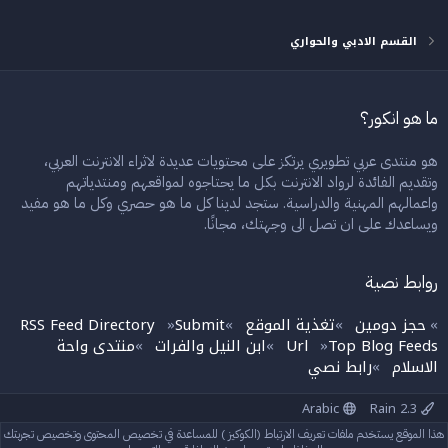
القسم الادبي والحواري
ما هو انكور؟
هو منتدى عربي تطويري يرتكز على محتويات عديدة لاثراء الانترنت العربي،
وتقديم الفائدة لرواد الانترنت بكل ما يحتاجوه لمواقعهم ومنتدياتهم
واعمالهم المهنية والدراسية. ستجد لدينا كل ما هو حصري وكل ما هو مفيد
ويساعدك على ان تصل الى وجهتك، مجانًا.
روابط نصية
حجز دومين
تغذية الموقع
Submit
RSS Feed Directory
»
»
»
»
Top Blog Feeds
Url
ابن النيل والفرات
منتدى واحة
»
»
»
الاسلام
رابط نصي
»
Arabic
Rain 2.3
إتصل بنا
الشروط والقوانين
سياسة الخصوصية
مساعدة
الرئيسية
هذا الموقع يستخدم ملفات تعريف الارتباط (الكوكيز ) للمساعدة في تخصيص المحتوى وتخصيص تجربتك
R