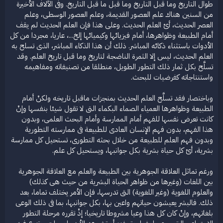
طوال التاريخ وما قبل التاريخ وما قبل ما قبل التاريخ. وفى الآلاف الأخيرة
من السنين هناك علم العصور القديمة، وعلم العصور الوسطى، وعلم
العصر الحديث، أىْ العلم الحديث. وعلى هذا فإن العلم الحديث لم يقف
أمام الطبيعة وظواهرها، أمام فيزيائها وكيميائها إلخ...، عاريا، مجردا من كل
الأدوات باستثناء ذكائه المباشر. ذلك أن هذا الذكاء المباشر، الذى تسلح به
العلم الحديث، ليس إلا الثمرة الناضجة لتاريخ وما قبل تاريخ العلم. وقد
تسلَّح بكل ثمار ذلك التطور الطويل، منطلقا من تصنيفاته ومفاهيمه
واستنتاجاته كفرضيات للبحث.
وباختصار فقد تسلَّح العلم الحديث بمنجزات ماقبل تاريخه ولكنْ أمام
الطبيعة وظواهرها العمياء الصماء البكماء التى لا تقول شيئا بنفسها وإنْ
كانت تعرض نفسها للفهم أمام الممارسة وأمام البحث العلمى، وبدون
هذا الفهم، بدون فهم الإنسان العادى للطبيعة فى ممارسته التطورية
وبدون فهم العلم للطبيعة من خلال بحثه التطورى، تستحيل كل ممارسة
بشرية، أىْ كل حياة بشرية بكل جوانبها، ويستحيل كل علم.
ورغم تماثل العلاقة الجوهرية بين الطبيعة والعلم مع العلاقة الجوهرية
بين اللغات (وغيرها من ظواهر الحياة البشرية من حيث هى كذلك)
والعلوم اللغوية (وغير اللغوية) التى تدرسها، فإن الأمر يختلف تماما، بعد
ذلك. فالبشر يعيشون حياتهم واعين بها، بكل جوانبها، بما فى ذلك الوعى
بلغاتهم، وإنْ كان كل هذا وعيا مشروطا تاريخيا؛ إذْ تقرره مرحلة التطور