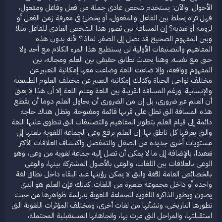
الأحوال. والآن: يستخدم شخص عادى جملة من فعل وفاعل ومفعول،
فهل تـُراه يخلط بين الفاعل والمفعول، أو يخطئ فى معرفة زمن الفعل أو
لزومه أو تعديه؟ إن المسافة بين تصور هذا الشخص العادى للفاعل مثلا
وبين المفهوم الصحيح قد تصل إلى الصفر. لماذا؟ لأنه بدون هذه
المفاهيم والتصنيفات الأولية لن يستطيع هذا المرء الكلام مع أحد ولا
حتى مع نفسه. وهنا يحدث تطابق حقيقى بين العلم ومجاله، بين
المفهوم وواقعه، وإلا ضاعت اللغة وضاعت معها إمكانية التعبير عن
مختلف نواحى الحياة وكذلك إمكانية التعبير عن مختلف العلوم الطبيعية
والإنسانية. ورغم المسافة القريبة بين اللغة وعلم اللغة إلا أن هذا لا يعنى
أن العلم غير ضرورى، بل إن من الضرورى أن يحاول العلم دوما أن يقطع
هذه المسافة التى تظل على قربها قائمة ومفتوحة. وتظل هناك حاجة
دائمة إلى قيام العلم بتطوير المفاهيم والتصنيفات التى تنطوى عليها اللغة
والتى يعرفها كل ناطق بها. إن العلم يرفع وعى الجماعة اللغوية بلغتها إلى
مستويات أخرى جديدة من الصقل والتمفصل واكتشاف العلاقات الأكثر
تعقيدا، بالإضافة إلى ما لا يمكن أن تصل إليه جماعة لغوية من وعى، وهو
الوعى بالعلاقات بين اللغات، والوعى بالأصول المشتركة بينها، والوعى
بالخصائص العامة للـُّغة والتى لا يمكن رؤيتها عند البقاء داخل نطاق لغة
واحدة أو داخل مجموعة صغيرة من اللغات. كذلك فإن العلم هو الذى
يصون ويطور الذاكرة اللغوية للجماعة اللغوية بدراسة ظواهرها من حيث
تطورها التاريخى، ونشأتها من لغات أخرى، ومختلف المؤثرات اللغوية التى
استقبلتها، والمراحل التى مرت بها، واتجاهاتها المستقبلية المحتملة،