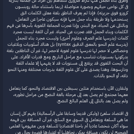
وطرق بناء الجمل منها شرط ضرورى للتفاهم بين أفراد كل جماعة بشرية
فى كل نواحى حياتهم وبصورة متواصلة (ربما باستثناء حالة روبنسون
كروزو فوق جزيرته). فإذا لم يعرف الناطق بلغة معانى الكلمات التى
يستخدمها ولا طريقة بناء جمل منها فإنه سيكون عاجزا عن التعامل،
وبالتالى عن الحياة، مع البشر، وإذا عجزت الجماعة اللغوية بأسرها عن فهم
الكلمات وبناء الجمل فقد عجزت عن الحياة. غير أن اللغة ليست مجرد
كلمات (يدرسها علم الصرف وعلوم أخرى) وليست مجرد بناء للجمل
(يدرسه علم النحو بالمعنى الدقيق syntax) بل هناك أسلوبيات وبلاغيات
وخصائص لا حصر لها تدرسها علوم لغوية لاحصر لها، غير أن الناطقين بلغة
يدركونها بمستويات تتناسب مع مراحل التاريخ ومع قدرات الأفراد. على
أن البحث اللغوى قد يرتفع إلى مستويات قد لا يفهمها إلا علماء اللغة
ودارسوها، وهذا يصدق على كل علوم اللغة بدرجات مختلفة ومنها النحو
ذاته، أو النحو بالذات.
ولنقارن الآن باستخدام مثلين بسيطين بين الاقتصاد والنحو، كما يتعامل
معهما مجتمع لم يصل بعد إلى مرحلة بالغة النضج من مراحل تطوره،
ولم يصل بعد بالتالى إلى العلم البالغ النضج.
فى اقتصاد سلعىّ (وليكن قديما وسابقا على الرأسمالية) يفهم كل إنسان
ما هى السلعة ويتعامل فى السوق مع السلع، غير أن المسافة بين فهمه
سواء أكان شخصا عاديا أم باحثا اقتصاديا للسلعة وبين مفهومها العلمى
الصحيح لن تكون مسافة يمكن تجاهلها أو اعتبارها قصيرة بحال من