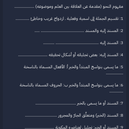
مفهوم النحو (مقدمة عن العلاقة بين العلم وموضوعه) .......................
1: تقسيم الجملة إلى اسمية وفعلية ـ ازدواج غريب وخاطئ ................
2: المسند إليه والمسند .................................................. ......
3: المسند إليه .................................................. .............
4: المسند إليه: بعض تجلياته أو أشكال تحقيقه ..................................
5: ما يسمى بنواسخ المبتدأ والخبر أ: الأفعال المسماة بالناسخة
....................
6: ما يسمى بنواسخ المبتدأ والخبر ب: الحروف المسماة بالناسخة
................
7: المسند أو ما يسمى بالخبر ...............................................
8: المسند (الخبر) ومتعلَّق الجارّ والمجرور .....................................
9: المسند أو الخبر: تحليل لعناصره المكونة ..................................