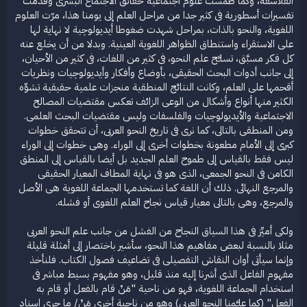
الفلاسفة، وكما طمست علوم اجتماعية حقائق الاجتماع البشرى وقدمت
تفسيرات أسطورية فى كثير جدا من مراحل العلم إلى يومنا هذا، مرّت العلوم
اللغوية، والنحو بالذات، بمراحل شهدت ضغوطا أيديولوچية لا نهاية لها
على الاستقراء واستنطاق الظواهر اللغوية العينية. وبدلا من أن يخلع عنه
كل فكر مسبَّق، تسلـَّح علم النحو، فى كثير من اللغات، فى كثير من الأحيان،
إلى جانب أدوات البحث الحقيقى، بأوضاع وأفكار وأيديولوچيات ونظريات
أقحمها على العلم، وكانت النتائج المنطقية منجزات علمية حقيقية تشوِّه
الكثير منها أنواع وأشكال من الوعى الزائف تعكس مقتضيات المصالح
الاجتماعية والأيديولوچيات والفلسفات وليس مقتضيات البحث العلمى.
ومن المنطقى بالتالى، كما نرى فى تاريخ النحو العربى، أن تتحقق خطوات
كبرى إلى الأمام مطعونة بخطوات أخرى إلى الوراء. وهى خطوات إلى الوراء
ليس فقط بالقياس إلى طموح العلم الجديد بل أيضا بالقياس إلى المنطق
الكامن فى النحو الجمعى، الذى هو فى نهاية المطاف المعيار الحقيقى
والمرجع النهائى. ذلك أن اللغة كما تستخدمها الجماعة اللغوية هى الأصل
والمرجع، وهى بالتالى معيار قياس نجاح العلم اللغوى أو فشله.
ولكى أميِّز فى هذا السياق النجاح من الفشل من جانب علم النحو العربى
مثلا بالنسبة لبعض مفاهيم هذا النحو، سأشير باختصار إلى أمثلة قليلة
وإنما سيأتى أوان النقاش التفصيلى فى تضاعيف فصول الكتاب. فلنأخذ
مفهوم الفاعل الذى أشرنا إليه منذ قليل، وهو مفهوم بسيط مباشر فى
استخدام الجماعة اللغوية، فهو من ناحية "مَنْ قام بالفعل أو قام به
الفعل" (كما علـَّمنا النحو العربى) وهو من ناحية أخرى مَنْ/ ما جرى إسناد