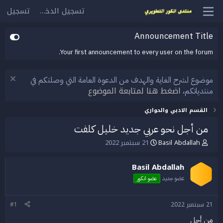
تسجيل الدخول
تسجيل
Announcement Title
Your first announcement to every user on the forum.
موضوع لشرح الغاية والهدف من الدعوة العامة التي وصلتكم في
اضغط هنا لمتابعة الموضوع
منتدياتكم،
القسم الادبي والحواري
من أجل نحو عربي جديد خليل كلفت
Basil Abdallah
21 سبتمبر 2022
ب
ت
ا
ا
د
ر
Basil Abdallah
ئ
ي
ا
خ
عضو جديد
عضو انكور
ل
ا
م
ل
21 سبتمبر 2022
#1
و
ب
ض
د
من أجل
و
ء