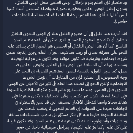
وباختصار فإن العلم يقوم بإحلال الوعى العلمى محل الوعى التلقائى،
وبدون إحلال الوعى العلمى وتطويره بصورة متواصلة تستحيل أشياء كثيرة
ليس أقلها شأنا فى هذا العصر تهيئة اللغات لتقنيات معالجة المعلومات
حاسوبيًّا.
لقد أشرت منذ قليل إلى أن مفهوم الفاعل مثلا فى الوعى النحوى التلقائى
يتطابق أو يكاد مع المفهوم الصحيح الذى يمكن أن يقدمه علم النحو
الناضج. كما أن هذا الوعى التلقائى أو الجمعى هو المعيار الذى يساعد علم
النحو على معرفة صدق أو زيف مفاهيمه. غير أن العلم يجرى إنتاجه ضمن
شروط اجتماعية وتاريخية قد تكون مواتية وقد تكون غير مواتية لتوفيقه
ونجاحه. ورغم أن المسافة بين الوعى قبل العلمى والوعى العلمى قد
تصل، كما سبق القول، بالنسبة لبعض المفاهيم اللغوية، فى النحو على
وجه الخصوص، إلى الصفر، فإن من المفارقات أن تؤدى الشروط
الاجتماعية لإنتاج النحو إلى تخلف هذا العلم فى كثير من الأحيان عن الوعى
النحوى قبل العلمى. وعندما يستقرئ عالم النحو مكونات الظاهرة النحوية
فإن استقراءه قد يكون غير مكتمل، ولأن الاستقراء لا يكون منفردا فإن
هناك مجالا واسعا لتدخـُّل الأفكار المسبقة التى قد تسير بالاستقراء فى
اتجاهات بعيدة عن الصواب. إن العالم النحوى لا يذهب للبحث عن
الحقيقة النحوية طارحا عنه كل فكر مسبَّق بل يذهب باستنتاجات سابقة
وبتصورات وأيديولوچيات قد تكون غريبة على علم النحو، وقد تكون غريبة
على كل علم. وكما مرّ علم الكيمياء بمراحل سيميائية باحثا عن حجر