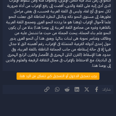
النحو فى زمن ساد فيه اللحن الإعرابى، والخوف منه ومن سقوط الإعراب
الذى أدى إليه على اللغة والدين، أفضت إلى رفع الإعراب من أداة ضرورية
لكل نحو فى أىّ لغة، وليس فى اللغة العربية فحسب، فى بعض مراحل
تطورها، إلى مستوى النحو ذاته وبالتالى النظرة الخاطئة التى جعلت النحو
علما لأحوال الإعراب (وهذا هو ما يردده النحو العربى ومجمع اللغة العربية
بالقاهرة وغيره من مجامع اللغة العربية إلى يومنا هذا) بدلا من أن يكون
النحو علم بناء الجملة، يبحث الجملة من حيث ما تشتمل عليه من
وظائف وعناصر نحوية هى لبنات بنائها. ويعنى هذا أن النحو العربى يدور
حول إحدى أدواته الفرعية المتمثلة فى الإعراب، رغم أهميته التى لا جدال
فيها إلا فى حالة إسقاطه من جانب الجماعة الناطقة باللغة العربية، وفى
حدود هذا الإسقاط (القرن الثانى الهجرى فى الأمصار والقرن الرابع الهجرى
فى البادية)، مع الاحتفاظ بالإعراب فى مجال الثقافة الرفيعة والعلوم والدين
إلى يومنا هذا.
يجب تسجيل الدخول أو التسجيل كي تتمكن من الرد هنا.
فيسبوك
X (Twitter)
LinkedIn
Reddit
WhatsApp
الرابط
شارك: