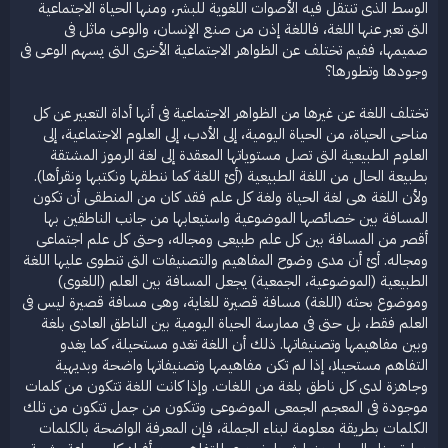
الوسط الذى تنتقل فيه الأصوات اللغوية للبشر، ومنها الحياة الاجتماعية
التى تعبر عنها اللغة، فاللغة إذن من صنع الإنسان، والوعى ماثل فى
صميمها، ففيم تختلف عن الظواهر الاجتماعية الأخرى التى يسهم الوعى فى
وجودها وتطورها؟
تختلف اللغة عن غيرها من الظواهر الاجتماعية فى أنها أداة التعبير عن كل
مناحى الحياة، من الحياة اليومية، إلى الأدب، إلى العلوم الاجتماعية، إلى
العلوم الطبيعية التى تصل مستوياتها المعقدة إلى لغة الرموز المشتقة
بطبيعة الحال من اللغة الطبيعية (أىْ اللغة كما ننطقها ونكتبها ونقرأها).
ولأن اللغة هى لغة الحياة ولغة كل علم فقد كان من المنطقى أن تكون
المسافة بين خصائصها الموضوعية واستيعابها من جانب الناطقين بها
أقصر من المسافة بين كل علم طبيعى ومجاله، وحتى كل علم اجتماعى
ومجاله. أىْ أن مدى وضوح المفاهيم والتصنيفات التى تنطوى عليها اللغة
الطبيعية (الموضوعية، الجمعية) يجعل المسافة بين العلم (اللغوى)
وموضوع بحثه (اللغة) مسافة قصيرة للغاية، وهى مسافة قصيرة ليس فى
العلم فقط، بل حتى فى ممارسة الحياة اليومية بين الناطق العادى بلغة
وبين مفاهيمها وتصنيفاتها. ذلك أن اللغة تغدو مستحيلة، كما يغدو
التفاهم مستحيلا، إذا لم تكن مفاهيمها وتصنيفاتها واضحة وبديهية
وجاهزة لدى كل ناطق بلغة من اللغات. وإذا كانت اللغة تتكون من كلمات
موجودة فى المعجم الجمعى الموضوعى وتتكون من جمل تتكون من تلك
الكلمات بطريقة معلومة لبناء الجملة، فإن المعرفة الواضحة بالكلمات