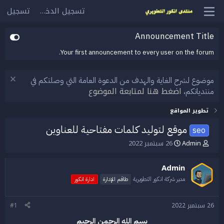
تسجيل الدخول
تسجيل
Announcement Title
Your first announcement to every user on the forum.
موضوع لشرح الغاية والهدف من الدعوة العامة التي وصلتكم في
اضغط هنا لمتابعة الموضوع
منتدياتكم،
تطوير المواقع
موقع لتوليد كلمات مفتاحية للعناوين
seo
Admin
26 سبتمبر 2022
ب
ت
ا
ا
د
ر
Admin
ئ
ي
ا
خ
مدير شركة انكور التطويرية
طاقم الإدارة
ادارة انكور
ل
ا
م
ل
26 سبتمبر 2022
#1
و
ب
ض
د
بسم الله الرحمن الرحيم
و
ء