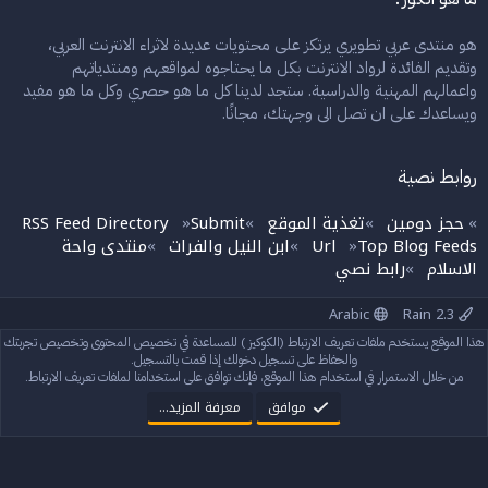
هو منتدى عربي تطويري يرتكز على محتويات عديدة لاثراء الانترنت العربي،
وتقديم الفائدة لرواد الانترنت بكل ما يحتاجوه لمواقعهم ومنتدياتهم
واعمالهم المهنية والدراسية. ستجد لدينا كل ما هو حصري وكل ما هو مفيد
ويساعدك على ان تصل الى وجهتك، مجانًا.
روابط نصية
حجز دومين
تغذية الموقع
Submit
RSS Feed Directory
»
»
»
»
Top Blog Feeds
Url
ابن النيل والفرات
منتدى واحة
»
»
»
الاسلام
رابط نصي
»
Arabic
Rain 2.3
إتصل بنا
الشروط والقوانين
سياسة الخصوصية
مساعدة
الرئيسية
هذا الموقع يستخدم ملفات تعريف الارتباط (الكوكيز ) للمساعدة في تخصيص المحتوى وتخصيص تجربتك
R
S
والحفاظ على تسجيل دخولك إذا قمت بالتسجيل.
S
من خلال الاستمرار في استخدام هذا الموقع، فإنك توافق على استخدامنا لملفات تعريف الارتباط.
®
Community platform by XenForo
© 2010-2024 XenForo Ltd.
StylesFactory.pl
Rain theme made by
موافق
معرفة المزيد…