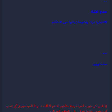
~~
هدوا امثلة
اعطيتها برك وانتوما زيدوا من عندكم
~~
سلماووو
(( قبل كل شيء الموضووع نقاشي لا غير لا اقصد بهذا الموضووع أي عضو
أو شخص وإنما نحكي على الواقع الجزائري