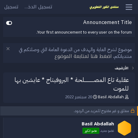
تسجيل الدخول
تسجيل
Announcement Title
Your first announcement to every user on the forum.
موضوع لشرح الغاية والهدف من الدعوة العامة التي وصلتكم في
اضغط هنا لمتابعة الموضوع
منتدياتكم،
الأرشيف
عقلية تاع المصــــــــــلحة * البروفيتاج * عايشين بها
للموت
Basil Abdallah
20 سبتمبر 2022
ب
ت
ا
ا
د
ر
مغلق و غير مفتوح للمزيد من الردود.
ئ
ي
ا
خ
Basil Abdallah
ل
ا
م
ل
عضو جديد
عضو انكور
و
ب