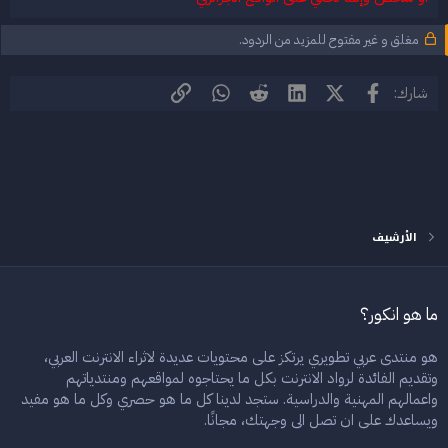
مغلق و غير مفتوح للمزيد من الردود.
فيسبوك
X (Twitter)
LinkedIn
Reddit
WhatsApp
الرابط
شارك:
الأرشيف
ما هو انكور؟
هو منتدى عربي تطويري يرتكز على محتويات عديدة لاثراء الانترنت العربي،
وتقديم الفائدة لرواد الانترنت بكل ما يحتاجوه لمواقعهم ومنتدياتهم
واعمالهم المهنية والدراسية. ستجد لدينا كل ما هو حصري وكل ما هو مفيد
ويساعدك على ان تصل الى وجهتك، مجانًا.