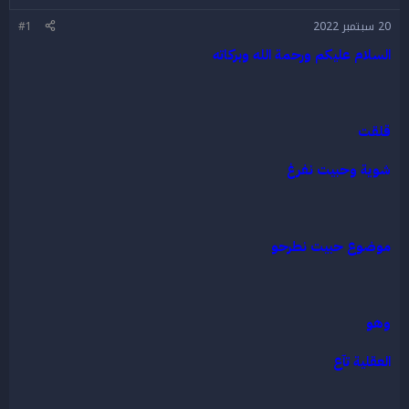
ض
د
20 سبتمبر 2022
#1
و
ء
ع
السلام عليكم ورحمة الله وبركاته
قلقت
شوية وحبيت نفرغ
موضوع حبيت نطرحو
وهو
العقلية تآع