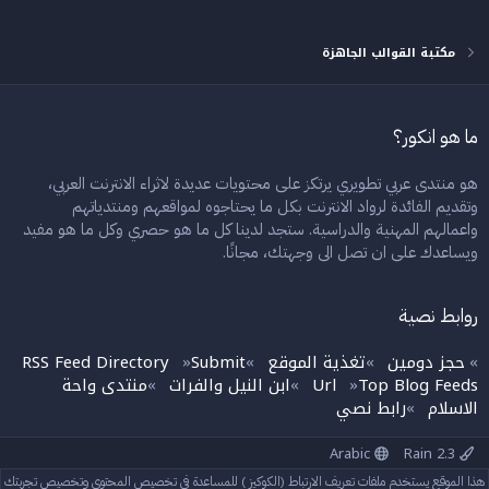
مكتبة القوالب الجاهزة
ما هو انكور؟
هو منتدى عربي تطويري يرتكز على محتويات عديدة لاثراء الانترنت العربي،
وتقديم الفائدة لرواد الانترنت بكل ما يحتاجوه لمواقعهم ومنتدياتهم
واعمالهم المهنية والدراسية. ستجد لدينا كل ما هو حصري وكل ما هو مفيد
ويساعدك على ان تصل الى وجهتك، مجانًا.
روابط نصية
حجز دومين
تغذية الموقع
Submit
RSS Feed Directory
»
»
»
»
Top Blog Feeds
Url
ابن النيل والفرات
منتدى واحة
»
»
»
الاسلام
رابط نصي
»
Arabic
Rain 2.3
إتصل بنا
الشروط والقوانين
سياسة الخصوصية
مساعدة
الرئيسية
هذا الموقع يستخدم ملفات تعريف الارتباط (الكوكيز ) للمساعدة في تخصيص المحتوى وتخصيص تجربتك
R