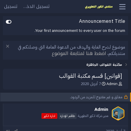
تسجيل الدخول
تسجيل
Announcement Title
Your first announcement to every user on the forum.
موضوع لشرح الغاية والهدف من الدعوة العامة التي وصلتكم في
اضغط هنا لمتابعة الموضوع
منتدياتكم،
مكتبة القوالب الجاهزة
[قوانين] قسم مكتبة القوالب
Admin
7 أبريل 2020
ب
ت
ا
ا
د
ر
مغلق و غير مفتوح للمزيد من الردود.
ئ
ي
ا
خ
Admin
ل
ا
م
ل
مدير شركة انكور التطويرية
طاقم الإدارة
ادارة انكور
و
ب
ض
د
و
ء