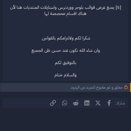
[5] يمنع عرض قوالب بلوجر ووردبرس واستايلات المنتديات هنا لأن
هناك اقسام مخصصة لها
شكرا لكم ولالتزامكم بالقوانين
وان شاء الله نكون عند حسن ظن الجميع
بالتوفيق لكم
والسلام ختام​
مغلق و غير مفتوح للمزيد من الردود.
فيسبوك
X (Twitter)
LinkedIn
Reddit
WhatsApp
الرابط
شارك: