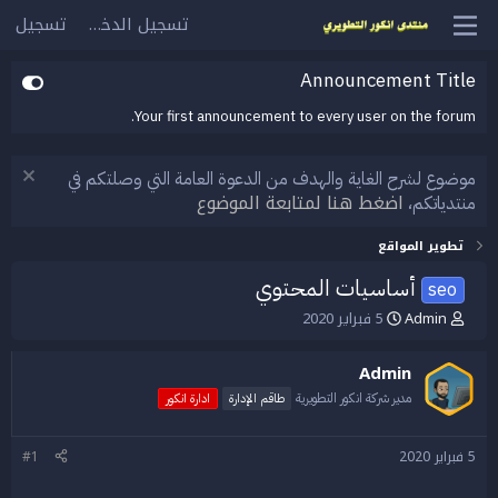
تسجيل الدخول
تسجيل
Announcement Title
Your first announcement to every user on the forum.
موضوع لشرح الغاية والهدف من الدعوة العامة التي وصلتكم في
اضغط هنا لمتابعة الموضوع
منتدياتكم،
تطوير المواقع
أساسيات المحتوي
seo
Admin
5 فبراير 2020
ب
ت
ا
ا
د
ر
Admin
ئ
ي
ا
خ
مدير شركة انكور التطويرية
طاقم الإدارة
ادارة انكور
ل
ا
م
ل
5 فبراير 2020
#1
و
ب
ض
د
و
ء