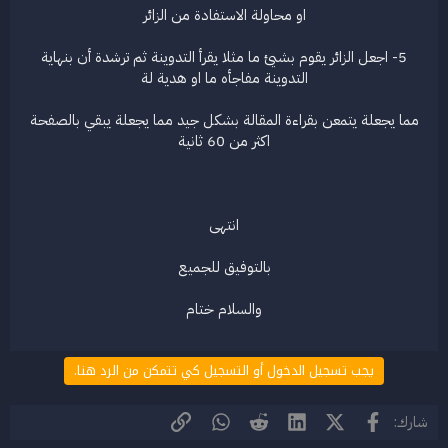
او محاولة الاستفادة من الزائر
5- اجعل الزائر يقوم بشيئ ما مثلا يقرأ التدوينة ثم ترشدة أن بنهاية
التدوينة مفاجأه ما او هدية لة
مما يجعلة يتمعن بقراءة المقالة بشكل جيد مما يجعلة يبقي بالصفحة
اكثر من 60 ثانية
انتهى
بالتوفيق للجميع
والسلام ختام​
يجب تسجيل الدخول أو التسجيل كي تتمكن من الرد هنا.
فيسبوك
X (Twitter)
LinkedIn
Reddit
WhatsApp
الرابط
شارك: