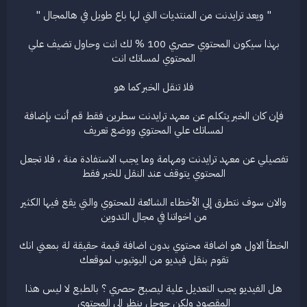
" ويعد ترايدنت من المنتديات التي لها باع طويل في هالمجال "
بهذا سيكون المحتوي حصري 100 % لك انت وحاول تضيف علي
المحتوي لمساتك انت
فلا تنقل الخبر كما هو
فإن كان الخبر يتكلم عن معهد ترايدنت سطرين فقط قم أنت بإضافة
لمساتك علي المحتوي ووضع تعريف
تفصيلي عن معهد ترايدنت ومهامة وما يجب الاستفادة منة ، فلا تجعل
المحتوي يتوقف عند النقل للخبر فقط
والان سوف نتطرق إلي الأخطاء الشائعة للمحتوي والتي يقع فيها الكثير
من اخواتنا في مجال التدوين
الخطأ الاول هو اضافة محتوي بدون اضافة قيمة حقيقة لة بمعني انك
تقوم بنقل فيديو من اليوتيوب لموقعك
هل الفيديو يجب التعديل علية ليصبح حصري ؟ بالطبع لا ليس هذا
المقصود ولكن جوجل ينظر الي المحتوي