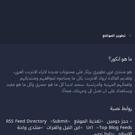
تطوير المواقع
ما هو انكور؟
هو منتدى عربي تطويري يرتكز على محتويات عديدة لاثراء الانترنت العربي،
وتقديم الفائدة لرواد الانترنت بكل ما يحتاجوه لمواقعهم ومنتدياتهم
واعمالهم المهنية والدراسية. ستجد لدينا كل ما هو حصري وكل ما هو مفيد
ويساعدك على ان تصل الى وجهتك، مجانًا.
روابط نصية
حجز دومين
تغذية الموقع
Submit
RSS Feed Directory
»
»
»
»
Top Blog Feeds
Url
ابن النيل والفرات
منتدى واحة
»
»
»
الاسلام
رابط نصي
»