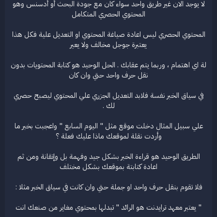
لا يوجد الان غير طريق واحد سواء كان مع جودة البحث أو أدسنس وهو
المحتوي الحصري المتكامل
المحتوي الحصري ليس اعادة صياغة المحتوي او التعديل علية فكل هذا
يعتبرة جوجل مخالف ولا يعير
لة اي اهتمام ، وربما يتم عقابك . الحل الوحيد هو كتابة المحتويات بدون
نقل حرف واحد حتي وان كان
في سياق الخبر نفسة فلابد التعديل الجزري علي المحتوي ليصبح حصري
لك .
علي سبيل المثال دخلت موقع مثل " اليوم السابع " واعجبت بخبر ما
وأردت نقلة لموقعك ماذا عليك فعلة ؟
الطريق الوحيد هو قراءة الخبر بشكل جيد وفهمة بل وإتقانة ومن ثم
اعادة كتابتة بموقعك بشكل مختلف
فلا تقوم بنقل حرف واحد او جملة حتي وان كانت في سياق الخبر مثلا :
" يعتبر معهد ترايدنت هو الرائد " تبدلها بمحتوي مغاير من صنعك انت