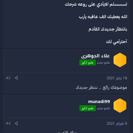
تسسسلم الايآدي على روعه شرحك
الله يعطيك الف عافيه يآرب
بانتظآر جديدك القآدم
آحترآمي لك
علاء الجوهرى
عضو جديد
عضو انكور
18 يناير 2021
#3
موضوعك رائع ... ننتظر جديدك
munadi99
عضو جديد
عضو انكور
6 فبراير 2021
#4
جزاك الله خير​