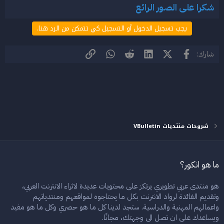
شكرا على الصور الرائع
يجب تسجيل الدخول أو التسجيل كي تتمكن من الرد هنا.
فيسبوك
X (Twitter)
LinkedIn
Reddit
WhatsApp
الرابط
شارك:
شروحات منتديات VBulletin
ما هو انكور؟
هو منتدى عربي تطويري يرتكز على محتويات عديدة لاثراء الانترنت العربي،
وتقديم الفائدة لرواد الانترنت بكل ما يحتاجوه لمواقعهم ومنتدياتهم
واعمالهم المهنية والدراسية. ستجد لدينا كل ما هو حصري وكل ما هو مفيد
ويساعدك على ان تصل الى وجهتك، مجانًا.