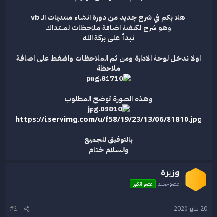
ع
اهلا بكم في شرح جديد من دورة انشاء منتديات الـ vb
وهو شرح لكيفية اضافة ملاحظات لمنتداك
نبدأ على بركة الله
اولا ندخل لوحة الادارة ومن ثم الملاحظات واضغط على اضافة
ملاحظة
وهذه الصورة توضح المطلوب
https://i.servimg.com/u/f58/19/23/13/06/81810.jpg
بالتوفيق للجميع
والسلام ختام
وزيرة
عضو جديد
عضو انكور
20 يناير 2020
#2