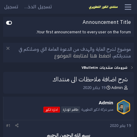
تسجيل الدخول
تسجيل
Announcement Title
Your first announcement to every user on the forum.
موضوع لشرح الغاية والهدف من الدعوة العامة التي وصلتكم في
اضغط هنا لمتابعة الموضوع
منتدياتكم،
شروحات منتديات VBulletin
شرح اضافة ملاحظات الى منتداك
Admin
19 يناير 2020
ب
ت
ا
ا
د
ر
Admin
ئ
ي
ا
خ
مدير شركة انكور التطويرية
طاقم الإدارة
ادارة انكور
ل
ا
م
ل
19 يناير 2020
#1
و
ب
ض
د
بسم الله الرحمن الرحيم
و
ء