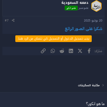
دمعه السعودية
عضو مميز
عضو انكور
20 يوليو 2025
#7
شكرا على الصور الرائع
يجب تسجيل الدخول أو التسجيل كي تتمكن من الرد هنا.
فيسبوك
X (Twitter)
LinkedIn
Reddit
WhatsApp
الرابط
شارك:
مكتبة السكربتات
ما هو انكور؟