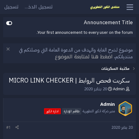
تسجيل الدخول
تسجيل
Announcement Title
Your first announcement to every user on the forum.
موضوع لشرح الغاية والهدف من الدعوة العامة التي وصلتكم في
اضغط هنا لمتابعة الموضوع
منتدياتكم،
مكتبة السكربتات
سكربت فحص الروابط | MICRO LINK CHECKER
Admin
20 يناير 2020
ب
ت
ا
ا
د
ر
Admin
ئ
ي
ا
خ
مدير شركة انكور التطويرية
طاقم الإدارة
ادارة انكور
ل
ا
م
ل
20 يناير 2020
#1
و
ب
ض
د
و
ء