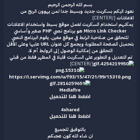
بسم الله الرحمن الرحيم
ع
نعود اليكم بسكربت جديد وبسيط جدا لمن يهوون الربح من
الاعلانات
[/CENTER]
يمكنهم استخدام السكربت لعمل موقع بسيط واستخدام الاعلانات
Micro Link Checker هو برنامج نصي PHP صغير وأساسي
للتحقق من صلاحية الرابط في موقع معين. يقوم البرنامج النصي
بتحميل الصفحة المطلوبة ويجمع كل عنوان URL عليها وعلى الأقل
التحقق من إمكانية الوصول إلى الروابط أم لا.
تم التعديل و التطوير على السكربت قليلا في المظهر فقط من قبلي
[/CENTER]
https://i.servimg.com/u/f93/15/47/21/99/15310.png
Mediafire
اضغط هنا للتحميل
-
4shared
اضغط هنا للتحميل
​
بالتوفيق للجميع
ان شاء الله كون عجبكم