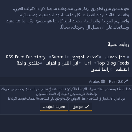
هو منتدى عربي تطويري يرتكز على محتويات عديدة لاثراء الانترنت العربي،
وتقديم الفائدة لرواد الانترنت بكل ما يحتاجوه لمواقعهم ومنتدياتهم
واعمالهم المهنية والدراسية. ستجد لدينا كل ما هو حصري وكل ما هو مفيد
ويساعدك على ان تصل الى وجهتك، مجانًا.
روابط نصية
حجز دومين
تغذية الموقع
Submit
RSS Feed Directory
»
»
»
»
Top Blog Feeds
Url
ابن النيل والفرات
منتدى واحة
»
»
»
الاسلام
رابط نصي
»
Arabic
Rain 2.3
إتصل بنا
الشروط والقوانين
سياسة الخصوصية
مساعدة
الرئيسية
هذا الموقع يستخدم ملفات تعريف الارتباط (الكوكيز ) للمساعدة في تخصيص المحتوى وتخصيص تجربتك
R
S
والحفاظ على تسجيل دخولك إذا قمت بالتسجيل.
S
من خلال الاستمرار في استخدام هذا الموقع، فإنك توافق على استخدامنا لملفات تعريف الارتباط.
®
Community platform by XenForo
© 2010-2024 XenForo Ltd.
StylesFactory.pl
Rain theme made by
موافق
معرفة المزيد…