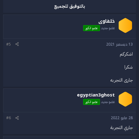
بالتوفيق للجميع
خلفاوى
عضو جديد
عضو انكور
13 ديسمبر 2021
#5
اشكركم
شكرا
جارى التجربه
egyptian3ghost
عضو جديد
عضو انكور
28 مايو 2022
#6
جاري التجربة