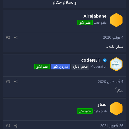
والسلام ختام
Alrajabane
عضو جديد
عضو انكور
4 يونيو 2020
#2
شكرا لك ..
codeNET
✓
Moderator
طاقم الإدارة
مشرفين انكور
عضو انكور
9 أغسطس 2020
#3
شكراً
عمار
عضو جديد
عضو انكور
26 أكتوبر 2021
#4