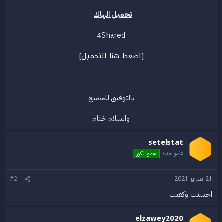
تحميل الهاك
:
4Shared
اضغط هنا للتحميل
]
[
بالتوفيق للجميع
والسلام ختام​
setelstat
عضو جديد
عضو انكور
21 فبراير 2021
#2
احسنت وكفيت
elzawey2020