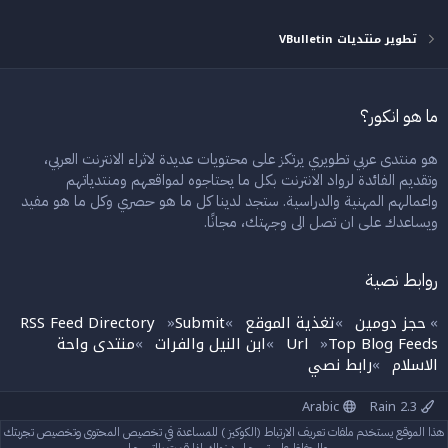
تطوير منتديات VBulletin
ما هو انكور؟
هو منتدى عربي تطويري يرتكز على محتويات عديدة لاثراء الانترنت العربي،
وتقديم الفائدة لرواد الانترنت بكل ما يحتاجوه لمواقعهم ومنتدياتهم
واعمالهم المهنية والدراسية. ستجد لدينا كل ما هو حصري وكل ما هو مفيد
ويساعدك على ان تصل الى وجهتك، مجانًا.
روابط نصية
حجز دومين
تغذية الموقع
Submit
RSS Feed Directory
»
»
»
»
Top Blog Feeds
Url
ابن النيل والفرات
منتدى واحة
»
»
»
الاسلام
رابط نصي
»
Arabic
Rain 2.3
إتصل بنا
الشروط والقوانين
سياسة الخصوصية
مساعدة
الرئيسية
هذا الموقع يستخدم ملفات تعريف الارتباط (الكوكيز ) للمساعدة في تخصيص المحتوى وتخصيص تجربتك
R
S