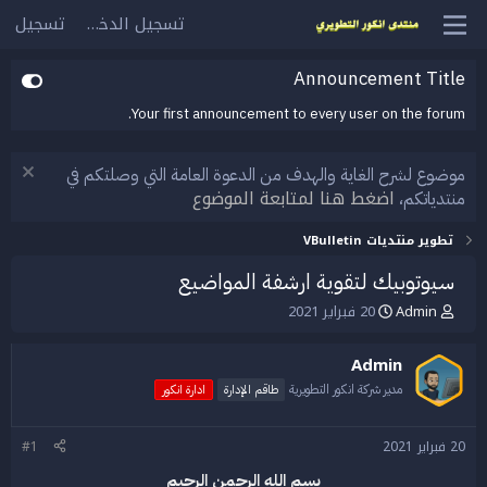
تسجيل الدخول
تسجيل
Announcement Title
Your first announcement to every user on the forum.
موضوع لشرح الغاية والهدف من الدعوة العامة التي وصلتكم في
اضغط هنا لمتابعة الموضوع
منتدياتكم،
تطوير منتديات VBulletin
سيوتوبيك لتقوية ارشفة المواضيع
Admin
20 فبراير 2021
ب
ت
ا
ا
د
ر
Admin
ئ
ي
ا
خ
مدير شركة انكور التطويرية
طاقم الإدارة
ادارة انكور
ل
ا
م
ل
20 فبراير 2021
#1
و
ب
ض
د
بسم الله الرحمن الرحيم
و
ء