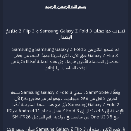
ض
د
بسم الله الرحمن الرحيم
و
ء
ع
تسريب مواصفات Samsung Galaxy Z Fold 3 و Z Flip 3 وتاريخ
الإصدار
لم نسمع الكثير عن Samsung Galaxy Z Fold 3 و Samsung
Galaxy Z Flip 3 حتى الآن ، لكن تسريبًا جديدًا كشف عن بعض
التفاصيل المحتملة الأخرى عنهما ، وفي هذه العملية أعطانا فكرة عن
الوقت المناسب لها. إطلاق.
وفقًا لـ SamMobile ، سيأتي Samsung Galaxy Z Fold 3 بسعة
تخزين لا تقل عن 256 جيجابايت ، وهو أمر غير مفاجئ نظرًا لأن
Samsung Galaxy Z Fold 2 يأتي مع هذا السعة التخزينية أيضًا.
بالإضافة إلى ذلك ، يُقال إن Z Fold 3 يعمل بنظام Android 11 متراكبًا
مع One UI 3.5 من سامسونج ، ولديه رقم الموديل SM-F926
في هذه الأثناء ، يبدو أن Samsung Galaxy Z Flip 3 سيأتي بسعة 128