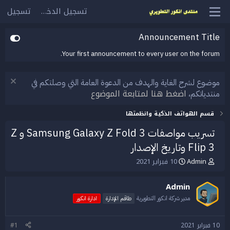
تسجيل الدخول
تسجيل
Announcement Title
Your first announcement to every user on the forum.
موضوع لشرح الغاية والهدف من الدعوة العامة التي وصلتكم في
اضغط هنا لمتابعة الموضوع
منتدياتكم،
قسم الهواتف الذكية وانظمتها
تسريب مواصفات Samsung Galaxy Z Fold 3 و Z
Flip 3 وتاريخ الإصدار
Admin
10 فبراير 2021
ب
ت
ا
ا
د
ر
Admin
ئ
ي
ا
خ
مدير شركة انكور التطويرية
طاقم الإدارة
ادارة انكور
ل
ا
م
ل
10 فبراير 2021
#1
و
ب