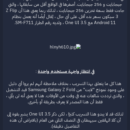
جيجابايت و 256 جيجابايت. أصغرها في الواقع أقل من سابقاتها ، والتي
جاءت فقط بسعة تخزين 256 جيجابايت ، لذلك ربما يعني هذا أن Z Flip
3 سيكون بسعر بدء أقل. على أي حال ، يُقال أيضًا أنه يعمل بنظام
Android 11 مع One UI 3.5 ، ولديه رقم الطراز SM-F711.
في انتظار واجهة مستخدم واحدة
:
هذا كل ما يتعلق بهذا التسريب ، بخلاف ملاحظة أنهم لم يروا أي دليل
على وجود نموذج "لايت" من Samsung Galaxy Z Fold قيد التشغيل
، والذي ترددت شائعات عنه في وقت من الأوقات. هذا لا يعني أنه لن يأتي ،
فقط أن هذا المصدر لا يعرف بطريقة أو بأخرى.
لذلك قد لا يبدو هذا التسريب كثيرًا ، لكن ذكر One UI 3.5 يشير بقوة إلى
أن كلا الهاتفين سيهبطان في النصف الثاني من العام (بافتراض أن هذه
التفاصيل دقيقة).