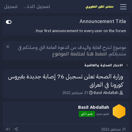
تسجيل الدخول
تسجيل
Announcement Title
Your first announcement to every user on the forum.
موضوع لشرح الغاية والهدف من الدعوة العامة التي وصلتكم في
اضغط هنا لمتابعة الموضوع
منتدياتكم،
الاخبار المحلية والعالمية
وزارة الصحة تعلن تسجيل 76 إصابة جديدة بفيروس
كورونا في العراق
Basil Abdallah
21 سبتمبر 2022
ب
ت
ا
ا
د
ر
Basil Abdallah
ئ
ي
ا
خ
عضو جديد
عضو انكور
ل
ا
م
ل
21 سبتمبر 2022
#1
و
ب