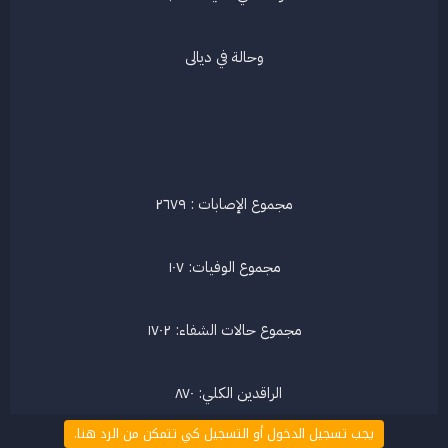
وحالة في ديالى​
مجموع الإصابات : ٢٦٧٩​
مجموع الوفيات: ١٠٧​
مجموع حالات الشفاء: ١٧٠٢​
الراقدين الكلي: ٨٧٠ ​
يجب تسجيل الدخول أو التسجيل كي تتمكن من الرد هنا.