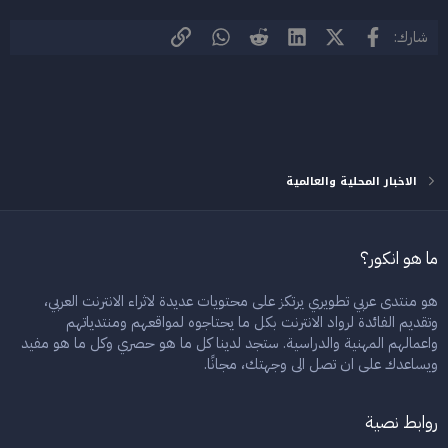
فيسبوك
X (Twitter)
LinkedIn
Reddit
WhatsApp
الرابط
شارك:
الاخبار المحلية والعالمية
ما هو انكور؟
هو منتدى عربي تطويري يرتكز على محتويات عديدة لاثراء الانترنت العربي،
وتقديم الفائدة لرواد الانترنت بكل ما يحتاجوه لمواقعهم ومنتدياتهم
واعمالهم المهنية والدراسية. ستجد لدينا كل ما هو حصري وكل ما هو مفيد
ويساعدك على ان تصل الى وجهتك، مجانًا.
روابط نصية