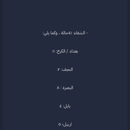
- الشفاء: ٤١حالة ، وكما يلي:​
بغداد / الكرخ: ١١​
النجف: ٢​
البصرة : ٨​
بابل: ٤​
اربيل؛ ٥​