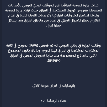
ض
د
اعلنت وزارة الصحة العراقية عن الموقف الوبائي اليومي للأصابات
و
ء
المسجلة بفيروس كورونا المستجد في العراق حيث تؤشر وزارة الصحة
ع
والبيئة استمرار الخروقات لقراراتها وتوصيات اللجنة العليا في عدم
الالتزام بحظر التجوال الجزئي في عدد من مناطق العراق مما يشكل
خطرا كبيرا .
وقالت الوزارة في بيانها اليومي انه تم فحص (١٩٧٩) نموذج في كافة
المختبرات المختصة في العراق لهذا اليوم، وبذلك يكون المجموع
الكلي للنماذج المفحوصة منذ بداية تسجيل المرض في العراق
(١٢٤٩٢٠).
والإصابات في العراق موزعة كالآتي:​
بغداد/ الرصافة: ٢٥​