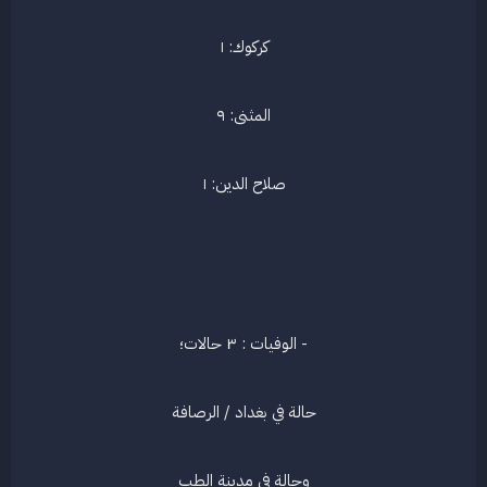
كركوك: ١​
المثنى: ٩​
صلاح الدين: ١​
- الوفيات : ٣ حالات؛​
حالة في بغداد / الرصافة​
وحالة في مدينة الطب​