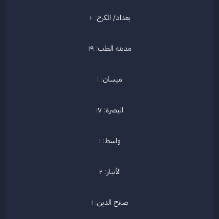
بغداد/ الكرخ: ١٠​
مدينة الطب: ١٩​
ميسان: ١​
البصرة: ١٧​
واسط: ١​
الأنبار: ٢​
صلاح الدين: ١​