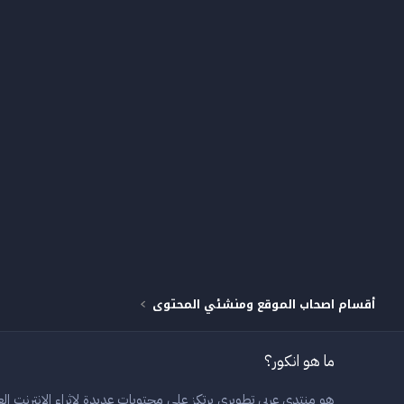
أقسام اصحاب الموقع ومنشئي المحتوى
ما هو انكور؟
هو منتدى عربي تطويري يرتكز على محتويات عديدة لاثراء الانترنت العر