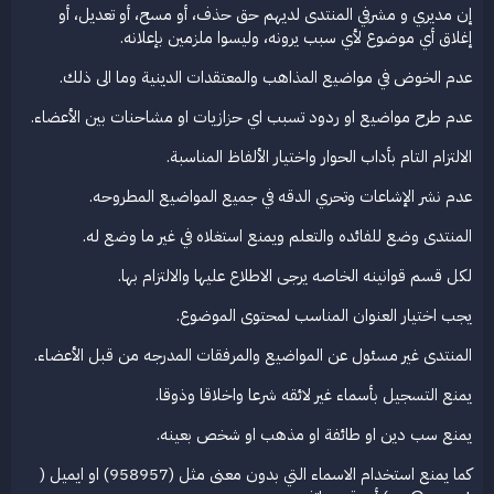
إن مديري و مشرفي المنتدى لديهم حق حذف، أو مسح، أو تعديل، أو
إغلاق أي موضوع لأي سبب يرونه، وليسوا ملزمين بإعلانه.
عدم الخوض في مواضيع المذاهب والمعتقدات الدينية وما الى ذلك.
عدم طرح مواضيع او ردود تسبب اي حزازيات او مشاحنات بين الأعضاء.
الالتزام التام بأداب الحوار واختيار الألفاظ المناسبة.
عدم نشر الإشاعات وتحري الدقه في جميع المواضيع المطروحه.
المنتدى وضع للفائده والتعلم ويمنع استغلاه في غير ما وضع له.
لكل قسم قوانينه الخاصه يرجى الاطلاع عليها والالتزام بها.
يجب اختيار العنوان المناسب لمحتوى الموضوع.
المنتدى غير مسئول عن المواضيع والمرفقات المدرجه من قبل الأعضاء.
يمنع التسجيل بأسماء غير لائقه شرعا واخلاقا وذوقا.
يمنع سب دين او طائفة او مذهب او شخص بعينه.
كما يمنع استخدام الاسماء التي بدون معنى مثل (958957) او ايميل (