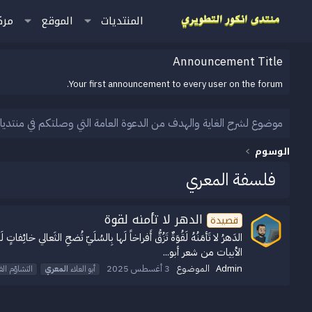
المنتديات
الموقع
مرك
Announcement Title
Your first announcement to every user on the forum.
موضوع لشرح الغاية والهدف من الدعوة العامة التي وصلتكم في منتديا
الوسوم
فلسفة المعري
الدهر لا تأمنه لقوة
قصيدة
الدَهرُ لا تَأمَنُهُ لَقُوَةٌ تَزُقُّ أَفراخاً لَها بِالسُلَيّ تُضحِ الثَعالي خائ
الأبيات من شعر أبو...
Admin
الموضوع
3 أغسطس 2025
أبو العلاء
المعري
التشاؤم ال