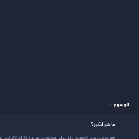
الوسوم
ما هو انكور؟
هو منتدى عربي تطويري يرتكز على محتويات عديدة لاثراء الانترنت العر