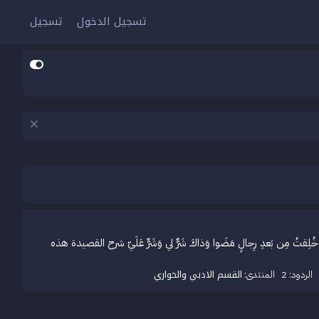
تسجيل الدخول
تسجيل
ض إِلَيّ خُلِقتُ مِن بَعدِ رِجالٍ مَضَوا وَذاكَ شَرٌّ لي وَشَرٌّ عَلَيّ شرح القصيدة هذه
القسم الادبي والحواري
الردود: 2
المنتدى: