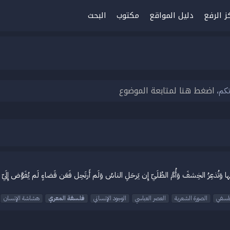
ز الرفع
دليل المواقع
مكتوب
البحث
اضغط هنا لمتابعة الموضوع
تكم،
ِفاتٍ لَها وَتُذعِرُ الخِشفَ وَأُمَّ الطُلَيّ إِن يَرحَلِ الناسُ وَلَم أَرتَحِل فَعَن قَضاءٍ لَم يُفَوَّ
فلسفي
الصورة الشعرية
العصر العباسي
الوجود الإنساني
فلسفة
المعري
هشاشة الإنسان