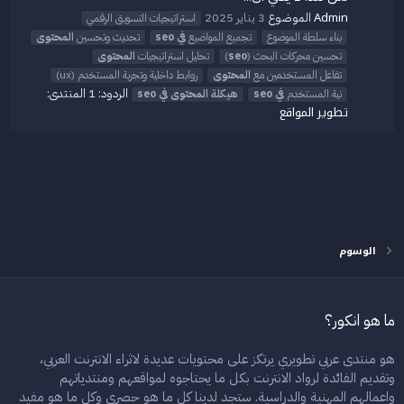
Admin
الموضوع
3 يناير 2025
استراتيجيات التسويق الرقمي
بناء سلطة الموضوع
تجميع المواضيع
في
seo
تحديث وتحسين
المحتوى
تحسين محركات البحث (
seo
)
تحليل استراتيجيات
المحتوى
تفاعل المستخدمين مع
المحتوى
روابط داخلية وتجربة المستخدم (ux)
الردود: 1
المنتدى:
نية المستخدم
في
seo
هيكلة
المحتوى
في
seo
تطوير المواقع
الوسوم
ما هو انكور؟
هو منتدى عربي تطويري يرتكز على محتويات عديدة لاثراء الانترنت العربي،
وتقديم الفائدة لرواد الانترنت بكل ما يحتاجوه لمواقعهم ومنتدياتهم
واعمالهم المهنية والدراسية. ستجد لدينا كل ما هو حصري وكل ما هو مفيد