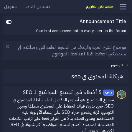
تسجيل الدخول
تسجيل
Announcement Title
Your first announcement to every user on the forum.
موضوع لشرح الغاية والهدف من الدعوة العامة التي وصلتكم في
اضغط هنا لمتابعة الموضوع
منتدياتكم،
الوسوم
هيكلة المحتوى في seo
5 أخطاء في تجميع المواضيع لـ SEO
seo
تجميع المواضيع هو أسلوبي المفضل لبناء سلطة الموضوع في
SEO. حتى بدون فوائد الحفاظ على المحتوى منظمًا وسهل
التوسّع، فإنه يشجع خبراء SEO على إعطاء الأولوية لنية
المستخدم ومدى الصلة بدلًا من التركيز فقط على ترتيب الكلمات
المفتاحية المحددة. أصبح تجميع المواضيع أكثر شيوعًا في SEO،
لكن هذا لا يعني أن...