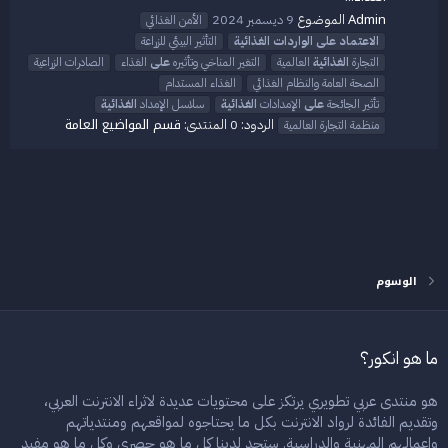
Admin
الموضوع
9 ديسمبر 2024
الأمن الغذائي
الاعتماد
على
الواردات
الغذائية
التأثير البيئي للزراعة
التجارة
الغذائية
العالمية
التغير المناخي وتأثيره
على
الغذاء
الصادرات الزراعية
الصحة العامة والنظام الغذائي
الغذاء المستدام
تأثير الجائحة
على
الإمدادات
الغذائية
سلاسل الإمداد
الغذائية
قسم المواضيع العامة
الردود: 0
المنتدى:
منظمة التجارة العالمية
الوسوم
ما هو انكور؟
هو منتدى عربي تطويري يرتكز على محتويات عديدة لاثراء الانترنت العربي،
وتقديم الفائدة لرواد الانترنت بكل ما يحتاجوه لمواقعهم ومنتدياتهم
واعمالهم المهنية والدراسية. ستجد لدينا كل ما هو حصري وكل ما هو مفيد