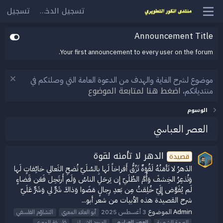
تسجيل الدخول
تسجيل
Announcement Title
Your first announcement to every user on the forum.
موضوع لشرح الغاية والهدف من الدعوة العامة التي وصلتكم في
اضغط هنا لمتابعة الموضوع
منتدياتكم،
الوسوم
العصر العباسي
الدهر لا تأمنه لقوة
قصيدة
الدَهرُ لا تَأمَنُهُ لَقُوَةٌ تَزُقُّ أَفراخاً لَها بِالسُلَيّ تُضحِ الثَعالي خائِفاتٍ لَها
وَتُذعِرُ الخِشفَ وَأُمَّ الطُلَيّ إِن يَرحَلِ الناسُ وَلَم أَرتَحِل فَعَن قَضاءٍ
لَم يُفَوَّض إِلَيّ خُلِقتُ مِن بَعدِ رِجالٍ مَضَوا وَذاكَ شَرٌّ لي وَشَرٌّ عَلَيّ
شرح القصيدة هذه الأبيات من شعر أبو...
Admin
الموضوع
3 أغسطس 2025
أبو العلاء المعري
التشاؤم الفلسفي
الصورة الشعرية
العصر
العباسي
الوجود الإنساني
فلسفة المعري