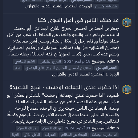
القسم الادبي والحواري
الردود: 2
المنتدى:
هشاشة الإنسان
قد صنف الناس في أهل الهوى كتبا
جعفر بن أحمد بن الحسين السراج القاري البغدادي، أبو محمد.
أديب عالم بالقراءات والنحو واللغة، من الحفاظ، له شعر، من أهل
بغداد مولداً ووفاة، رحل إلى مكة والشام ومصر. أشهر تصانيفه:
(مصارع العشاق- ط)، وله (مناقب السودان)، و(حكيم الصبيان)،
ونظم عدة كتب، منها (كتاب الخرقي) في فقه الحنابلة، جعله نظماً،...
Admin
الموضوع
18 نوفمبر 2024
السراج البغدادي
الشعر
العباسي
العصر
العباسي
جعفر بن أحمد بن الحسين السراج القاري البغدادي
شعر
القسم الادبي والحواري
الردود: 1
المنتدى:
اذا حضرت عندي الجماعة اوحشت - شرح القصيدة
قصيدة "اذا حضرت عندي الجماعة اوحشت" للشاعر والمفكر "ابو
علاء المعري. هذه القصيدة تعبر عن مشاعر الشاعر تجاه العزلة
وميله للابتعاد عن الناس، حيث يرى في الوحدة مصدرًا للراحة
والسلام الداخلي، بينما يجد في صحبة الآخرين جلبًا للهموم وكشفًا
للنقائص. يعبر الشاعر عن صراع داخلي بين التزامه بعهد يفرضه...
Admin
الموضوع
31 أكتوبر 2024
ابو علاء المعري
ابي علاء المعري
اذا حضرت الجماعة
الابتعاد عن المظاهر
الاغتراب
التأمل الذاتي
العزلة