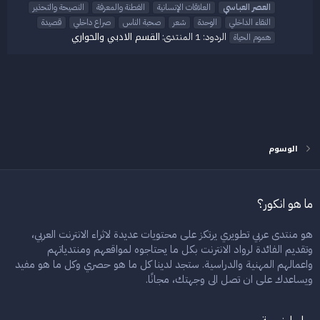
العصر
العباسي
العلاقات الإنسانية
الفطنة والمعرفة
النصيحة والتحذير
النقاء الداخلي
الوحدة
شعر
صحبة الناس
صراع داخلي
قصيدة
القسم الادبي والحواري
الردود: 1
المنتدى:
هموم الحياة
الوسوم
ما هو انكور؟
هو منتدى عربي تطويري يرتكز على محتويات عديدة لاثراء الانترنت العربي،
وتقديم الفائدة لرواد الانترنت بكل ما يحتاجوه لمواقعهم ومنتدياتهم
واعمالهم المهنية والدراسية. ستجد لدينا كل ما هو حصري وكل ما هو مفيد
ويساعدك على ان تصل الى وجهتك، مجانًا.