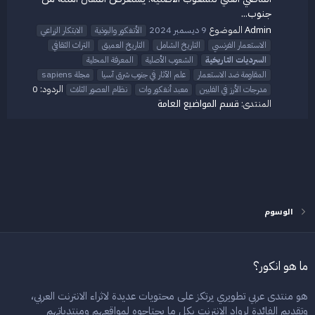
جنوب...
Admin
الموضوع
9 ديسمبر 2024
الأنغكور والبوذية
الابتكار الزراعي
الاستعمار الفرنسي
التاريخ الشامل
التاريخ العميق
التراث الثقافي
السرديات
التاريخية
الشعوب الأصلية
المعرفة المحلية
المقاومة ضد الاستعمار
علم الآثار في جنوب شرق آسيا
مجلة sapiens
الردود: 0
مدرجات الأرز في الفلبين
معبد أنغكور وات
نظام العصور الثلاث
قسم المواضيع العامة
المنتدى:
الوسوم
ما هو انكور؟
هو منتدى عربي تطويري يرتكز على محتويات عديدة لاثراء الانترنت العربي،
وتقديم الفائدة لرواد الانترنت بكل ما يحتاجوه لمواقعهم ومنتدياتهم