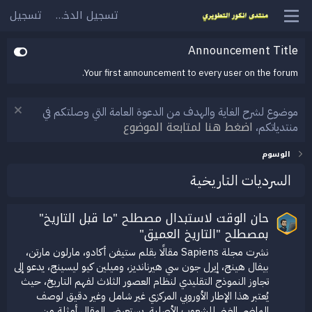
تسجيل الدخول
تسجيل
Announcement Title
Your first announcement to every user on the forum.
موضوع لشرح الغاية والهدف من الدعوة العامة التي وصلتكم في
اضغط هنا لمتابعة الموضوع
منتدياتكم،
الوسوم
السرديات التاريخية
حان الوقت لاستبدال مصطلح "ما قبل التاريخ"
بمصطلح "التاريخ العميق"
نشرت مجلة Sapiens مقالًا بقلم ستيفن أكادو، مارلون مارتن،
بيفال هينج، إيرل جون سي هيرنانديز، وميلين كيو ليسينج، يدعو إلى
تجاوز النموذج التقليدي لنظام العصور الثلاث لفهم التاريخ، حيث
يُعتبر هذا الإطار الأوروبي المركزي غير شامل وغير دقيق لوصف
الماضي الغني للشعوب الأصلية. يستعرض المقال أمثلة من