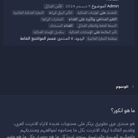
Admin
الموضوع
9 ديسمبر 2024
الأمن الغذائي
الاعتماد
على
الواردات الغذائية
التأثير البيئي للزراعة
التجارة الغذائية العالمية
التغير
المناخي
وتأثيره
على
الغذاء
الصادرات الزراعية
الصحة العامة والنظام الغذائي
الغذاء
المستدام
تأثير الجائحة
على
الإمدادات الغذائية
سلاسل الإمداد الغذائية
قسم المواضيع العامة
الردود: 0
المنتدى:
منظمة التجارة العالمية
الوسوم
ما هو انكور؟
هو منتدى عربي تطويري يرتكز على محتويات عديدة لاثراء الانترنت العربي،
وتقديم الفائدة لرواد الانترنت بكل ما يحتاجوه لمواقعهم ومنتدياتهم
واعمالهم المهنية والدراسية. ستجد لدينا كل ما هو حصري وكل ما هو مفيد