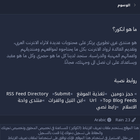
الوسوم
ما هو انكور؟
هو منتدى عربي تطويري يرتكز على محتويات عديدة لاثراء الانترنت العربي،
وتقديم الفائدة لرواد الانترنت بكل ما يحتاجوه لمواقعهم ومنتدياتهم
واعمالهم المهنية والدراسية. ستجد لدينا كل ما هو حصري وكل ما هو مفيد
ويساعدك على ان تصل الى وجهتك، مجانًا.
روابط نصية
حجز دومين
تغذية الموقع
Submit
RSS Feed Directory
»
»
»
»
Top Blog Feeds
Url
ابن النيل والفرات
منتدى واحة
»
»
»
الاسلام
رابط نصي
»
Arabic
Rain 2.3
إتصل بنا
الشروط والقوانين
سياسة الخصوصية
مساعدة
الرئيسية
هذا الموقع يستخدم ملفات تعريف الارتباط (الكوكيز ) للمساعدة في تخصيص المحتوى وتخصيص تجربتك
R
S
والحفاظ على تسجيل دخولك إذا قمت بالتسجيل.
S
من خلال الاستمرار في استخدام هذا الموقع، فإنك توافق على استخدامنا لملفات تعريف الارتباط.
®