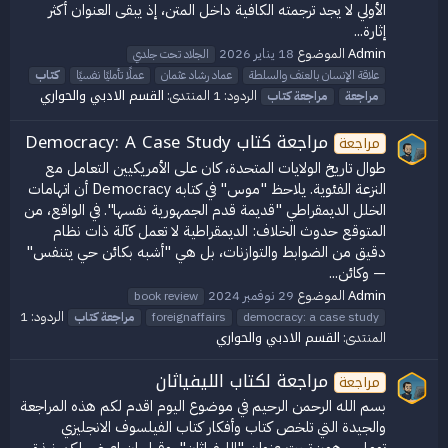
الأولي لا يجد ترجمته الكافية داخل المتن، إذ يبقى العنوان أكثر
إثارة...
Admin
الموضوع
18 يناير 2026
الجلاد تحت جلدي
علاقة الإنسان بالعنف والسلطة
عماد رشاد عثمان
عملًا تأمليًا نفسيًا
كتاب
القسم الادبي والحواري
الردود: 1
المنتدى:
مراجعة
مراجعة
كتاب
مراجعة كتاب Democracy: A Case Study
مراجعة
طوال تاريخ الولايات المتحدة، كان على الأمريكيين التعامل مع
النزعة الفئوية. يلاحظ "موس" في كتابه Democracy أن اتهامات
الخلل الديمقراطي "قديمة قدم الجمهورية نفسها". في الواقع، من
المتوقع حدوث الخلاف: الديمقراطية لا تعمل كآلة ذات نظام
دقيق من الضوابط والتوازنات، بل هي "أشبه بكائن حي يتنفس"
— وكائن...
Admin
الموضوع
29 نوفمبر 2024
book review
الردود: 1
democracy: a case study
foreignaffairs
مراجعة
كتاب
القسم الادبي والحواري
المنتدى:
مراجعة لكتاب الليفياثان
مراجعة
بسم الله الرحمن الرحيم في موضوع اليوم اقدم لكم هذه المراجعة
والجيدة التي تلخص كتاب وأفكار كتاب الفيلسوف الانجليزي