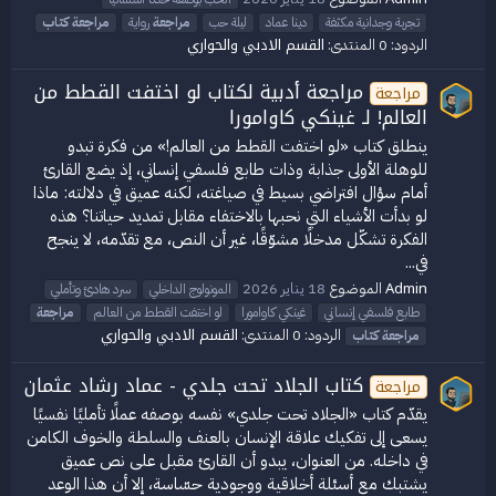
تجربة وجدانية مكثفة
دينا عماد
ليلة حب
مراجعة
رواية
مراجعة
كتاب
القسم الادبي والحواري
الردود: 0
المنتدى:
مراجعة أدبية لكتاب لو اختفت القطط من
مراجعة
العالم! لـ غينكي كاوامورا
ينطلق كتاب «لو اختفت القطط من العالم!» من فكرة تبدو
للوهلة الأولى جذابة وذات طابع فلسفي إنساني، إذ يضع القارئ
أمام سؤال افتراضي بسيط في صياغته، لكنه عميق في دلالته: ماذا
لو بدأت الأشياء التي نحبها بالاختفاء مقابل تمديد حياتنا؟ هذه
الفكرة تشكّل مدخلًا مشوّقًا، غير أن النص، مع تقدّمه، لا ينجح
في...
Admin
الموضوع
18 يناير 2026
المونولوج الداخلي
سرد هادئ وتأملي
طابع فلسفي إنساني
غينكي كاوامورا
لو اختفت القطط من العالم
مراجعة
القسم الادبي والحواري
الردود: 0
المنتدى:
مراجعة
كتاب
كتاب الجلاد تحت جلدي - عماد رشاد عثمان
مراجعة
يقدّم كتاب «الجلاد تحت جلدي» نفسه بوصفه عملًا تأمليًا نفسيًا
يسعى إلى تفكيك علاقة الإنسان بالعنف والسلطة والخوف الكامن
في داخله. من العنوان، يبدو أن القارئ مقبل على نص عميق
يشتبك مع أسئلة أخلاقية ووجودية حسّاسة، إلا أن هذا الوعد