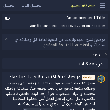
تسجيل الدخول
تسجيل
Announcement Title
Your first announcement to every user on the forum.
موضوع لشرح الغاية والهدف من الدعوة العامة التي وصلتكم في
اضغط هنا لمتابعة الموضوع
منتدياتكم،
الوسوم
مراجعة كتاب
مراجعة أدبية لكتاب ليلة حب لـ دينا عماد
مراجعة
يحمل كتاب «ليلة حب» عنوانًا عاطفيًا مباشرًا، يَعِد القارئ بتجربة
وجدانية مكثفة تتمحور حول الحب بوصفه حدثًا استثنائيًا أو لحظة
مفصلية في حياة الشخصيات. غير أن هذا الوعد العاطفي لا يتحقق
بالكامل داخل النص، إذ يظل العمل أسير المعالجة السطحية
لمشاعر مألوفة، دون أن ينجح في تحويلها إلى تجربة أدبية...
Admin
الموضوع
18 يناير 2026
الحب بوصفه حدثًا استثنائيًا