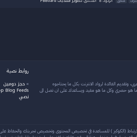
تطوير منتديات PBBoard
الردود: 8
المنتدى:
 شرف
ملحق
روابط نصية
حجز دومين
بي، وتقديم الفائدة لرواد الانترنت بكل ما يحتاجوه
»
»
p Blog Feeds
ل ما هو حصري وكل ما هو مفيد ويساعدك على ان تصل الى
نصي
إ
ارتباط (الكوكيز ) للمساعدة في تخصيص المحتوى وتخصيص تجربتك والحفاظ عل