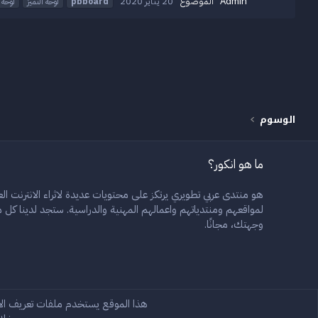
Admin
الموضوع
20 يناير 2020
pbboard
لوحة التميز
لوحة
الوسوم
ما هو انكور؟
هو منتدى عربي تطويري يرتكز على محتويات عديدة لاثراء الانترنت العر
لمواقعهم ومنتدياتهم واعمالهم المهنية والدراسية. ستجد لدينا ك
وجهتك، مجانًا.
Rain 2.3
Arabic
هذا الموقع يستخدم ملفات تعريف ال