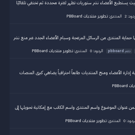
عصرية، بحيث يستطيع الأعضاء نشر ستوريات تظهر لفترة محددة ثم تختفي تلقائيًا
تطوير منتديات PBBoard
دود: 2
المنتدى:
تم تطويرها من قبل شركة انكور التطويرية، وهدفها حماية المنتدى من الرسائل المزعجة وسبام الأعضاء الجدد عبر منع نشر
تطوير منتديات PBBoard
الردود: 0
المنتدى:
دعم
pbboard
تي طوّرناها خصيصاً لإثراء تجربة إدارة الأعضاء ومنح المنتديات طابعاً احترافياً يضاهي كبرى المنصات
PBBoa
ًا أسفل محتوى الموضوع مباشرة، يتضمن عنوان الموضوع واسم المنتدى واسم الكاتب مع إمكانية تحويلها إلى
تطوير منتديات PBBoard
ردود: 0
المنتدى: