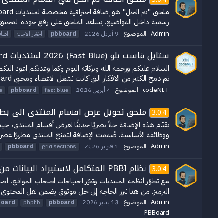
رسمية داخل المواضيع. يساعد الملحق على رفع جودة المحتوى،
Admin
الموضوع
9 أبريل 2026
pbboard
اختيار الاجابة
اضاف
ستايل فاست بلو (Fast Blue) 2026 لمنتديات PBBoard
تم دمج الكثير من الافكار التى كانت تشغل الاعضاء ومحبى PBBoard من ناحية الشكل الجمال والسرعه والاناقة...
codeNET
الموضوع
4 أبريل 2026
e
pbboard
fast blue
ملحق تحويل عرض اقسام المنتدى الى بط
3.0.4
ووظائفه الأساسية. صُممت الإضافة لتمنح المنتدى مظهرًا عصريًا و
Admin
الموضوع
1 فبراير 2026
pbboard
grid sections
نظام PBBI المتكامل لاستيراد البيانات من المنتديات العالمية إلى PBBoard الإصدار الأول V1.0
3.0.4
مع تطوّر أنظمة المنتديات وتغيّر احتياجات أصحاب المواقع، أصب
الترميز. من هنا تبرز الحاجة إلى حل موثوق يضمن نقل المحتوى
Admin
الموضوع
13 يناير 2026
board
phpbb
pbboard
PBBoard