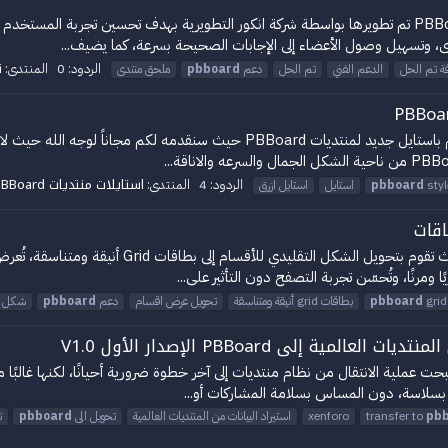
ملحق "تم الحل" هو إضافة احترافية مخصصة لمنتديات PBBoard تم تطويرها بواسطة شركة انكور التطويرية 
 وتسهيل وصول الأعضاء إلى الإجابات الصحيحة بسرعة، كما يضيف...
ت
الردود: 0
المنتدى:
ة تم الحل
الدعم الفني
تم الحل
دعم
pbboard
ملحق منتدى
السلام عليكم ورحمه الله وبركاته اليوم وكما وعدتكم اعود اليكم باستايل جديد 
استايلات منتديات PBBoard
الردود: 4
المنتدى:
styl
pbboard
استايل
استايل ازرق
اقات
تقدّم هذه الإضافة حلاً بصريًا حديثًا لعرض أقسام ا
مرنًا، وتُحسّن تجربة التصفح دون التأثير على...
grid
pbboard
بطاقات grid أنيقة ومتناسقة
تحويل عرض اقسام
دعم
pbboard
شكل ا
حت عملية الانتقال من نظام منتديات إلى آخر خطوة ضرورية أحيانًا، لكنها غالبًا 
 بسلاسة، دون المساس بسلامة المشاركات أو...
pb
transfer to
xenforo
استيراد البيانات من المنتديات العالمية
تحويل الى
pbboard
ت