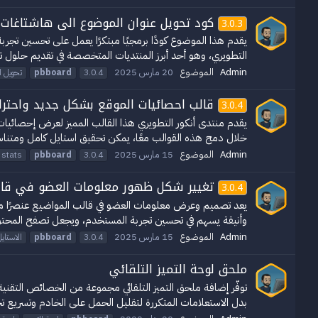
كود تحويل عنوان الموضوع الى هاشتاغات
3.0.3
التطويري، وهو أحد أبرز المنتديات المتخصصة في تقديم حلول تقن
Admin
الموضوع
20 مارس 2025
3.0.4
pbboard
تحويل ا
قالب احصائيات الموقع بشكل جديد واحتر
3.0.4
يقدم منتدى أنكور التطويري هذا القالب المميز لعرض إحصائيا
خلال دمج هذه القوالب معًا، يمكن تحقيق استايل كامل ومتناسق
Admin
الموضوع
15 مارس 2025
stats
pbboard
3.0.4
تغيير شكل ظهور معلومات العضو في قال
3.0.4
يعد تصميم وعرض معلومات العضو في قالب المواضيع عنصرًا مهمً
وأنيقة يسهم في تحسين تجربة المستخدم، ويجعل تصفح المحتوى 
Admin
الموضوع
15 مارس 2025
3.0.4
pbboard
الاستاي
ملحق لوحة التميز التلقائي
توفّر إضافة ملحق التميز التلقائي مجموعة من الخصائص التقنية
بدل الاستعلامات المتكررة لتقليل الحمل على الخادم وتسريع ت