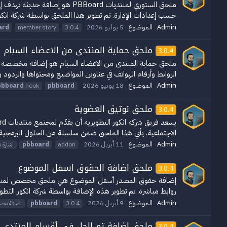
ملحق الستوري لمنتديات Board
حسب إعدادات الإدارة. تم تطوير هذا الملحق بواسطة شركة انكو
Admin
الموضوع
5 يوليو 2026
ard
member story
3.0.4
ملحق حماية المنتدى من الاعضاء السبام
3.0.4
الروابط وأرقام الهواتف في عناوين المواضيع ومحتواها والردود 
Admin
الموضوع
18 يونيو 2026
pbboard
hook
pbboard
ملحق توثيق العضوية
3.0.4
الاجتماعية. يأتي هذا الملحق ضمن سلسلة من الحلول البرمجية الت
Admin
الموضوع
11 أبريل 2026
addon
pbboard
اشارة ت
ملحق اضافة الحقوق اسفل الموضوع
3.0.4
روابط مباشرة. تم تطوير هذه الإضافة بواسطة شركة انكور التطويرية، مع مراعاة 
Admin
الموضوع
9 أبريل 2026
3.0.4
pbboard
اضافة مصد
ملحق اضافة تم الحل في أقسام المنتدى
3.0.4