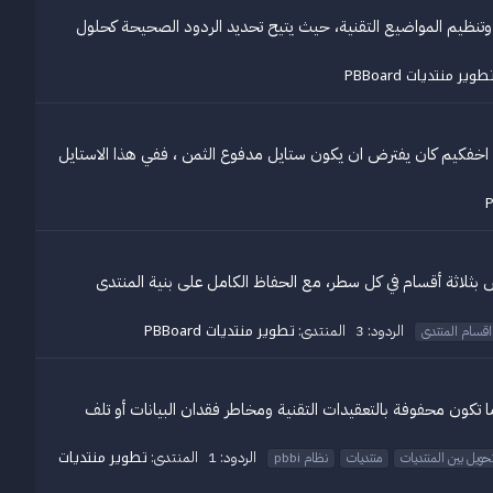
بهدف تحسين تجربة المستخدم وتنظيم المواضيع التقنية، حيث يتيح تحديد الردود الصحيحة كحلول
طوير منتديات PBBoard
لمنتديات PBBoard حيث سنقدمه لكم مجاناً لوجه الله حيث لا اخفكيم كان يفترض ان يكون ستايل مدفوع الثمن ، ففي هذا الاستايل
لمنتدى، حيث تقوم بتحويل الشكل التقليدي للأقسام إلى بطاقات Grid أنيقة ومتناسقة، تُعرض بثلاثة أقسام في كل سطر، مع الحفاظ الكامل على بنية المنتدى
تطوير منتديات PBBoard
الردود: 3
المنتدى:
قسام المنتدى
ما تكون محفوفة بالتعقيدات التقنية ومخاطر فقدان البيانات أو تلف
تطوير منتديات
الردود: 1
المنتدى:
حويل بين المنتديات
منتديات
نظام pbbi