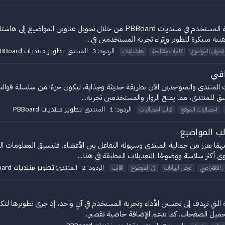
يقدم هذا الموضوع كودًا برمجيًا مبتكرًا يعمل على تحسين تجربة المستخدم في م
ية مبتكرة لتطوير وإثراء تجربة المستخدمين في...
تطوير منتديات PBBoard
الردود: 3
المنتدى:
لعنوان الموضوع
كلمات مفتاحية
هاشتاغات
افي
ت المنتدى والمتواجدين الآن بطريقة حديثة وجذابة، ليكون جزءًا من سلسلة قوا
 للمنتدى، مما يمنح الزوار والمستخدمين تجربة...
تطوير منتديات PBBoard
الردود: 1
المنتدى:
احصائيات الموقع
قالب احصائيات
ب المواضيع
ا يعزز من جمالية المنتدى وسهولة التفاعل بين الأعضاء. فتنسيق المعلومات ال
أكثر سلاسة ووضوحًا. التعديلات المطبقة في هذا...
تطوير منتديات PBBoard
الردود: 2
المنتدى:
ل الافتراضي
عرض البيانات
في الموضوع
قالب
 التي تهدف إلى تحسين الأداء وتجربة المستخدم في آنٍ واحد، إذ جرى تطويرها لت
حميل الصفحات. كما تدعم الإضافة خاصية تقصير...