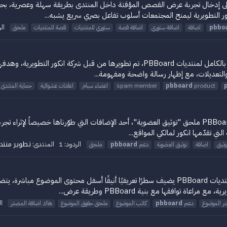
PB هو إضافة حديثة تهدف إلى إدخال تجربة عرض القصص المؤقتة داخل المنتدى بطريقة سهلة و
ر التطويرية ليمنح المجتمعات أسلوب تفاعل بصري سريع يشبه...
الر
pbbo
اضافة
اضافة ستوري
اضافة قصة
ستوري للمنتديات
قصة للمنتديات
ملحق
ملحق حماية المنتدى من الاعضاء السبام هو إضافة مخصصة بالكامل لمنتديات PBBoard، 
والتعديلات، مع إظهار رسالة واضحة ومفهومة...
product
pbboard
spam member
اعضاء سبام
اعلانات عشوائية
حماية المنتدى
يسعد فريق شركة انكور التطويرية أن يقدّم لمجتمع منتديات PBBoard ملحق "توثيق العضوية"، أحد الإضافات ال
ي تقدّمها انكور لمالكي المواقع...
تطوير منتديات rd
الردود: 1
المنتدى:
وثيق
اضافة
توثيق العضوية
دعم
pbboard
ملحق
إضافة حقوق المصدر أسفل الموضوع هي ملحق مخصص لمنتديات PBBoard يضيف سطرًا تعريفيًا أنيق
توافقها مع بنية PBBoard وطريقة عرض...
ال
ر الموضوع
دعم
pbboard
كاتب الموضوع
ملحق حقوق الموضوع
هاك اضافة المصدر