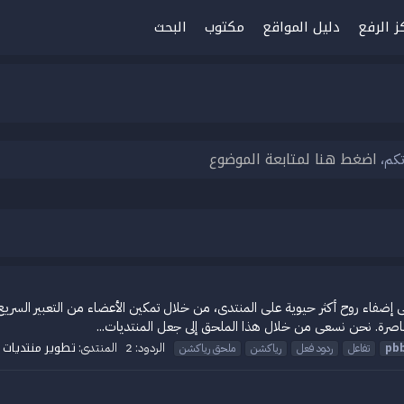
ز الرفع
دليل المواقع
مكتوب
البحث
اضغط هنا لمتابعة الموضوع
تكم،
 هو إضافة تفاعلية تهدف إلى إضفاء روح أكثر حيوية على المنتدى، من خلال تمكين الأعضاء من 
عاصرة. نحن نسعى من خلال هذا الملحق إلى جعل المنتديات...
تطوير منتديات PBBoard
الردود: 2
المنتدى:
pb
تفاعل
ردود فعل
رياكشن
ملحق رياكشن