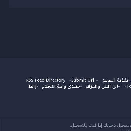
تغذية الموقع
Submit Url
RSS Feed Directory
»
»
To
ابن النيل والفرات
منتدى واحة الاسلام
رابط
»
»
»
»
تصل بنا
الشروط والقوانين
ى تسجيل دخولك إذا قمت بالتسجيل.
سياسة الخصوصية
مساعدة
الرئيسية
R
S