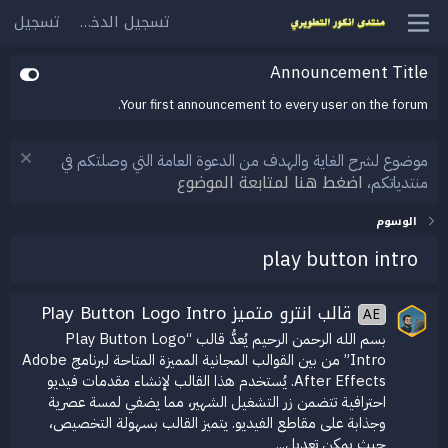
تسجيل الدخول
تسجيل
Announcement Title
Your first announcement to every user on the forum.
موضوع لشرح الغاية والهدف من الدعوة العامة التي وصلتكم في
اضغط هنا لمتابعة الموضوع
منتدياتكم،
الوسوم
play button intro
قالب انترو متميز Play Button Logo Intro
AE
بسم الله الرحمن الرحيم يُعدُّ قالب “Play Button Logo
Intro” من بين القوالب المجانية المميزة المتاحة لبرنامج Adobe
After Effects. يُستخدم هذا القالب لإنشاء مقدمات فيديو
احترافية تتضمن زر التشغيل الشهير، مما يضفي لمسة عصرية
وجذابة على مقاطع الفيديو. يتميز القالب بسهولة التخصيص،
حيث يمكن تعديل...