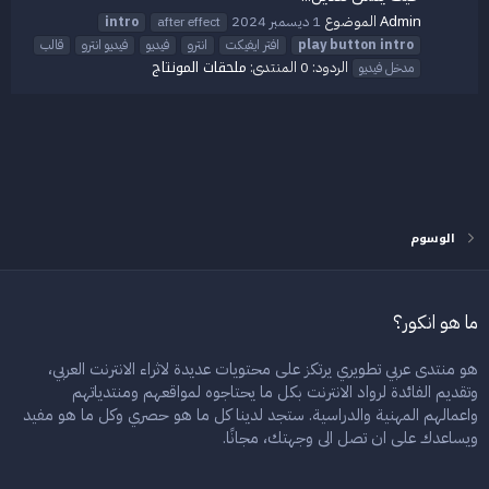
Admin
الموضوع
1 ديسمبر 2024
intro
after effect
intro
button
play
افتر ايفيكت
انترو
فيديو
فيديو انترو
قالب
ملحقات المونتاج
الردود: 0
المنتدى:
مدخل فيديو
الوسوم
ما هو انكور؟
هو منتدى عربي تطويري يرتكز على محتويات عديدة لاثراء الانترنت العربي،
وتقديم الفائدة لرواد الانترنت بكل ما يحتاجوه لمواقعهم ومنتدياتهم
واعمالهم المهنية والدراسية. ستجد لدينا كل ما هو حصري وكل ما هو مفيد
ويساعدك على ان تصل الى وجهتك، مجانًا.