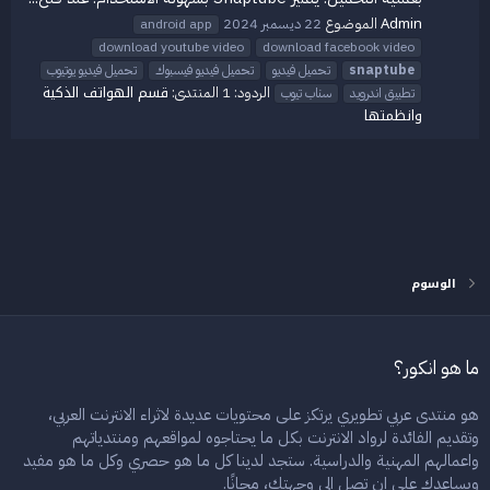
Admin
الموضوع
22 ديسمبر 2024
android app
download youtube video
download facebook video
snaptube
تحميل فيديو
تحميل فيديو فيسبوك
تحميل فيديو يوتيوب
قسم الهواتف الذكية
الردود: 1
المنتدى:
تطبيق اندرويد
سناب تيوب
وانظمتها
الوسوم
ما هو انكور؟
هو منتدى عربي تطويري يرتكز على محتويات عديدة لاثراء الانترنت العربي،
وتقديم الفائدة لرواد الانترنت بكل ما يحتاجوه لمواقعهم ومنتدياتهم
واعمالهم المهنية والدراسية. ستجد لدينا كل ما هو حصري وكل ما هو مفيد
ويساعدك على ان تصل الى وجهتك، مجانًا.