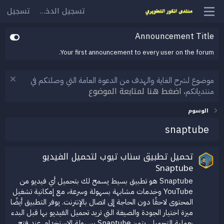
تسجيل الدخول
تسجيل
Announcement Title
Your first announcement to every user on the forum.
موضوع لشرح الغاية والهدف من الدعوة العامة التي وصلتكم في
اضغط هنا لمتابعة الموضوع
منتدياتكم،
الوسوم
snaptube
تحميل تطبيق سناب تيوب لتحميل الفيديو
Snaptube
Snaptube هو تطبيق بسيط يسمح لك بتحميل أي فيديو من
YouTube وخدمات مشابهة بسهولة وسرعة، مع إمكانية تشغيل
المحتوى لاحقًا دون الحاجة إلى اتصال بالإنترنت. يوفر التطبيق أيضًا
ميزة اختيار الجودة والصيغة التي تريد تحميل الفيديو بها قبل البدء
بعملية التحميل. يتميز Snaptube بسهولة الاستخدام. عند فتح...