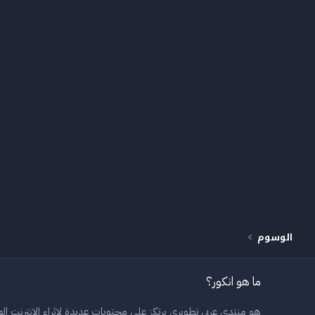
الوسوم
ما هو انكور؟
هو منتدى عربي تطويري يرتكز على محتويات عديدة لاثراء الانترنت العر