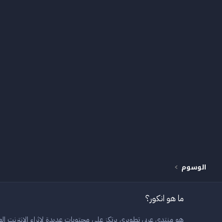
الوسوم
ما هو انكور؟
هو منتدى عربي تطويري يرتكز على محتويات عديدة لاثراء الانترنت العر