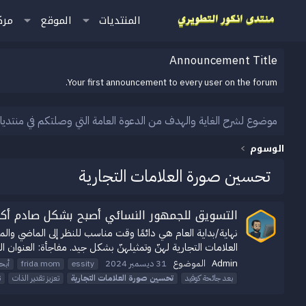
المنتديات
الموقع
مرك
Announcement Title
Your first announcement to every user on the forum.
موضوع لشرح الغاية والهدف من الدعوة العامة التي وصلتكم في منتديا
الوسوم
تحسين صورة العلامات التجارية
التسويق للجمهور النسائي أصبح بشكل صادم أكثر
العلامات التجارية لهنّ وتمثيلهنّ بشكل جيد. مفاجأة: العنوان الف
Admin
الموضوع
31 ديسمبر 2024
essity
frida mom
أبح
بعد جائحة كوفيد
تحسين
صورة
العلامات
التجارية
تعزيز تقدير الذات
ت