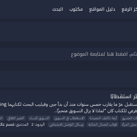
ز الرفع
دليل المواقع
مكتوب
البحث
اضغط هنا لمتابعة الموضوع
تكم،
 استقطابًا
رعي للكتاب كان "لماذا لا يزال التسويق متحيزًا...
اث الجمهور
أزمة تكاليف المعيشة
الاستقطاب في التسويق
التسويق للنساء
التغيير الثقافي
ال
قسم عالم
الردود: 2
المنتدى:
مثيل المرأة
قوالب الجمال المثالية
وسائل التواصل الاجتماعي