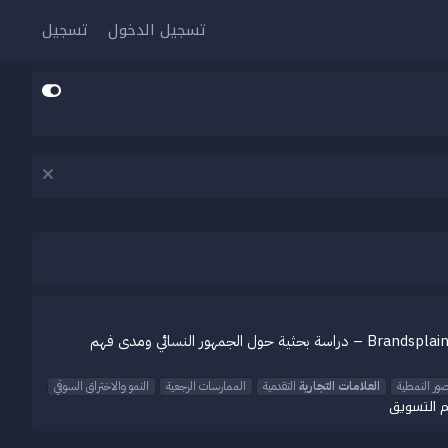
تسجيل الدخول
تسجيل
نهاية/بداية العام هي دائمًا وقت مناسب للنظر إلى الماضي والمستقبل. مرّ ما يقارب خمس سنوات منذ أن بدأ جين وفيليب البحث لكتابهما Brandsplaining – دراسة بحثية حول الجمهور النسائي ومدى فهم
صور النمطية
العلامات
التجارية
التقدمية
الممارسات الرجعية
النمو والاختراق السوقي
 التسويق