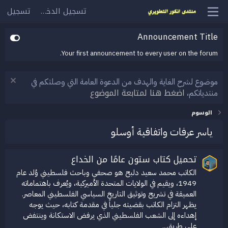
تسجيل الدخول
تسجيل
Announcement Title
Your first announcement to every user on the forum.
موضوع لشرح الغاية والهدف من الدعوة العامة التي وصلتكم في
اضغط هنا لمتابعة الموضوع
منتدياتكم،
الوسوم
ياسر عرفات واتفاقية أوسلو
تحميل كتاب ستون عامًا من الخداع
الكاتب محمد سعيد دلبح هو صحفي وباحث فلسطيني وُلد عام
1949، ويقيم في الولايات المتحدة الأميركية، ويُعرف باهتماماته
العميقة في تشريح وتوثيق التاريخ السياسي الفلسطيني المعاصر.
يظهر التزام الكاتب بقضيته جلياً في مقدمة كتابه، حيث يوجه
إهداءه إلى الشعب الفلسطيني الذي يرفض الاستكانة وينتفض
على طريق...