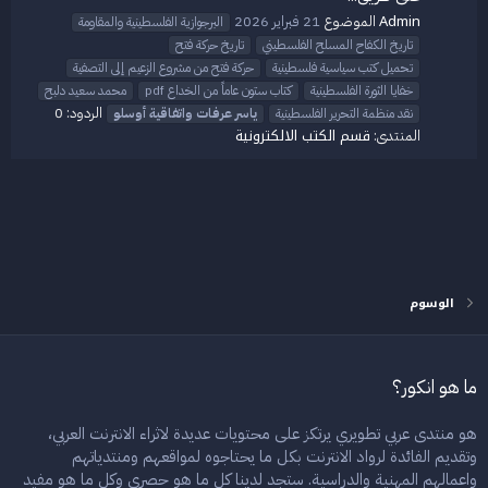
Admin
الموضوع
21 فبراير 2026
البرجوازية الفلسطينية والمقاومة
تاريخ الكفاح المسلح الفلسطيني
تاريخ حركة فتح
تحميل كتب سياسية فلسطينية
حركة فتح من مشروع الزعيم إلى التصفية
خفايا الثورة الفلسطينية
كتاب ستون عاماً من الخداع pdf
محمد سعيد دلبح
الردود: 0
نقد منظمة التحرير الفلسطينية
ياسر
عرفات
واتفاقية
أوسلو
قسم الكتب الالكترونية
المنتدى:
الوسوم
ما هو انكور؟
هو منتدى عربي تطويري يرتكز على محتويات عديدة لاثراء الانترنت العربي،
وتقديم الفائدة لرواد الانترنت بكل ما يحتاجوه لمواقعهم ومنتدياتهم
واعمالهم المهنية والدراسية. ستجد لدينا كل ما هو حصري وكل ما هو مفيد