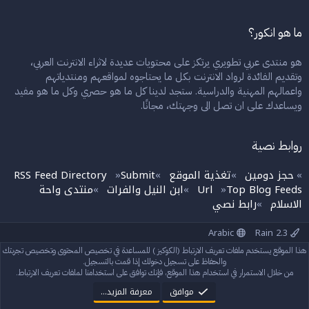
ما هو انكور؟
هو منتدى عربي تطويري يرتكز على محتويات عديدة لاثراء الانترنت العربي،
وتقديم الفائدة لرواد الانترنت بكل ما يحتاجوه لمواقعهم ومنتدياتهم
واعمالهم المهنية والدراسية. ستجد لدينا كل ما هو حصري وكل ما هو مفيد
ويساعدك على ان تصل الى وجهتك، مجانًا.
روابط نصية
حجز دومين
تغذية الموقع
Submit
RSS Feed Directory
»
»
»
»
Top Blog Feeds
Url
ابن النيل والفرات
منتدى واحة
»
»
»
الاسلام
رابط نصي
»
Arabic
Rain 2.3
إتصل بنا
الشروط والقوانين
سياسة الخصوصية
مساعدة
الرئيسية
هذا الموقع يستخدم ملفات تعريف الارتباط (الكوكيز ) للمساعدة في تخصيص المحتوى وتخصيص تجربتك
R
S
والحفاظ على تسجيل دخولك إذا قمت بالتسجيل.
S
من خلال الاستمرار في استخدام هذا الموقع، فإنك توافق على استخدامنا لملفات تعريف الارتباط.
®
Community platform by XenForo
© 2010-2024 XenForo Ltd.
StylesFactory.pl
Rain theme made by
موافق
معرفة المزيد…