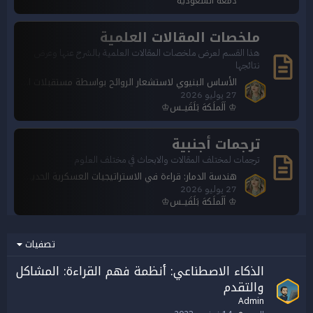
دمعه السعودية
ملخصات المقالات العلمية
هذا القسم لعرض ملخصات المقالات العلمية بالشرح عنها وعرض
نتائجها
الأساس البنيوي لاستشعار الروائح بواسطة مستقبلات الروائح الهتيرومرية في الحشرات
27 يوليو 2026
♔ اَلَملَكهَ بَلَقَيــس♔
ترجمات أجنبية
ترجمات لمختلف المقالات والابحاث في مختلف العلوم
هندسة الدمار: قراءة في الاستراتيجيات العسكرية الحديثة بالشرق الأوسط
27 يوليو 2026
♔ اَلَملَكهَ بَلَقَيــس♔
تصفيات
الذكاء الاصطناعي: أنظمة فهم القراءة: المشاكل
والتقدم
Admin