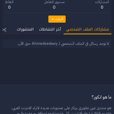
المشاركات
مستوى التفاعل
النقاط
0
0
0
البحث
مشاركات الملف الشخصي
آخر النشاطات
المنشورات
معلوما
لا توجد رسائل في الملف الشخصي لـ Ahmedsedawy حتى الآن.
ما هو انكور؟
هو منتدى عربي تطويري يرتكز على محتويات عديدة لاثراء الانترنت العربي،
وتقديم الفائدة لرواد الانترنت بكل ما يحتاجوه لمواقعهم ومنتدياتهم