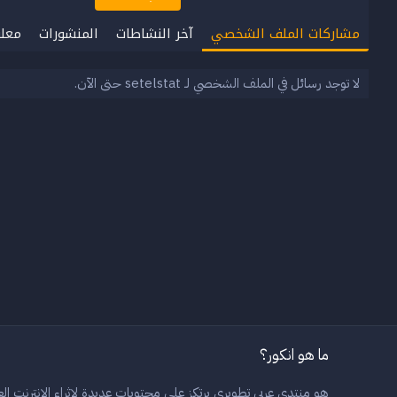
مشاركات الملف الشخصي
آخر النشاطات
المنشورات
معل
لا توجد رسائل في الملف الشخصي لـ setelstat حتى الآن.
ما هو انكور؟
هو منتدى عربي تطويري يرتكز على محتويات عديدة لاثراء الانترنت العر