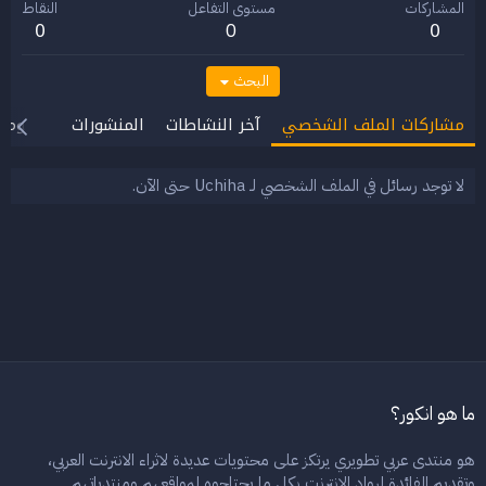
المشاركات
مستوى التفاعل
النقاط
0
0
0
البحث
مشاركات الملف الشخصي
آخر النشاطات
المنشورات
معلوما
لا توجد رسائل في الملف الشخصي لـ Uchiha حتى الآن.
ما هو انكور؟
هو منتدى عربي تطويري يرتكز على محتويات عديدة لاثراء الانترنت العربي،
وتقديم الفائدة لرواد الانترنت بكل ما يحتاجوه لمواقعهم ومنتدياتهم