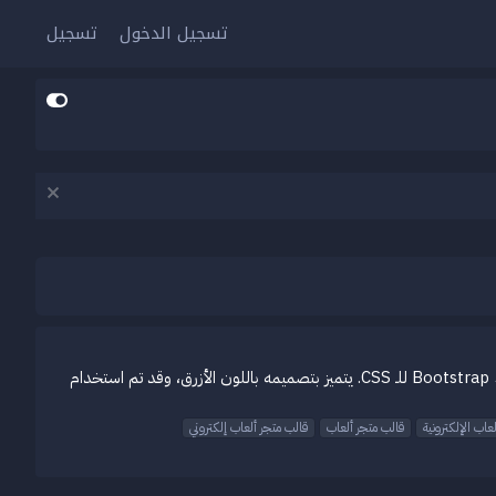
تسجيل الدخول
تسجيل
بسم الله الرحمن الرحيم قالب متجر العاب “Lugx Gaming Shop” هو قالب مصمم خصيصًا لمتاجر الألعاب عبر الإنترنت، ويعتمد على مكتبة Bootstrap 5 للـ CSS. يتميز بتصميمه باللون الأزرق، وقد تم استخدام
عاب الإلكترونية
قالب متجر ألعاب
قالب متجر ألعاب إلكتروني