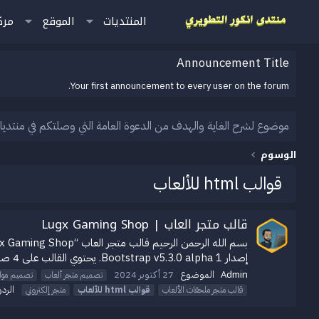
المنتديات
الموقع
مرك
Announcement Title
Your first announcement to every user on the forum.
موضوع لشرح الغاية والهدف من الدعوة العامة التي وصلتكم في منتديا
الوسوم
قوالب html للألعاب
قالب متجر العاب | Lugx Gaming Shop
إصدار Bootstrap v5.3.0 alpha 1. يحتوي القالب على 4 صفحات HTML مختلفة تشمل الصفحة الرئيسية، صفحة كتالوج...
Admin
الموضوع
27 أكتوبر 2024
تصميم متجر ألعاب
تصميم مواق
الردو
قالب متجر ملحقات الألعاب
قوالب
html
للألعاب
متجر إلكتروني