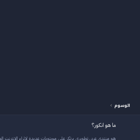
الوسوم
ما هو انكور؟
هو منتدى عربي تطويري يرتكز على محتويات عديدة لاثراء الانترنت العر