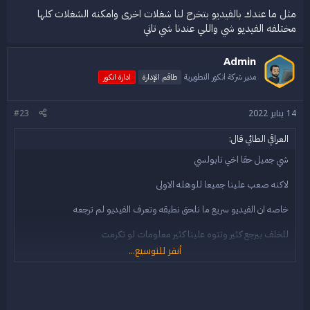
مثل ما عندك بالفيديو بتخرج لنا شغلات اخرى وامكنه الشغلات كلها
مختلفه الفيديو شي واللي عندنا شي تاني
Admin
مدير شركة انكور التطويرية
طاقم الإدارة
ادارة انكور
14 يناير 2022
#23
العراقي الطائي قال:
شي جميل حقا اخي نابولسي
لاكنه صعب علينا جميعا للوهله الاولى
خاصه ان الفيديو سريع ما نلحق نطبقه وتعرف الفيديو لم ترجعه
للخلف بيرجع كثير وتتوه علينا كثير معلومات لو تكرمت
أنقر للتوسيع...
ويكون الشرح كتابه حتا لو بدون صور او صور للاجزاء المهمه فقط
ونتشكر منك يا غالي يا ريت لو ايظا عندك خدمات مدفوعه لتفعيل منتدى فيبي
حتا نستطيع ان نعتمد على احد يحول لنا ما نريده