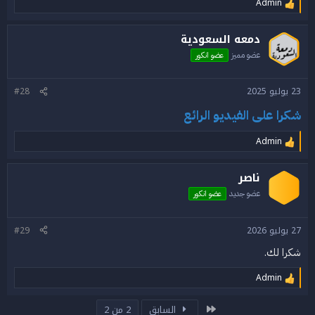
Admin
ا
ل
ت
دمعه السعودية
ف
ا
عضو مميز
عضو انكور
ع
ل
ا
23 يوليو 2025
#28
ت
:
شكرا على الفيديو الرائع
Admin
ا
ل
ت
ناصر
ف
ا
عضو جديد
عضو انكور
ع
ل
ا
27 يوليو 2026
#29
ت
:
شكرا لك.
Admin
ا
ل
ت
الأول
السابق
2 من 2