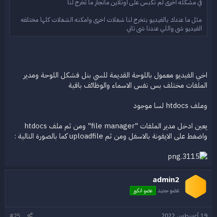
في مشكله اخرى لم نكبس على اونلاين مانجار ما تخرج لنا
مثل ما عندك بالفيديو بتخرج لنا شغلات اخرى وامكنه الشغلات كلها مختلفه
الفيديو شي واللي عندنا شي تاني
اخي الفيديو معمول باللوحة القديمة للسي بنل فشكل اللوحة ومدير
الملفات مختلف بس نفس الاسماء والوظائف باقية
وملف htdocs لسا موجود
يعين ادخل مدير الملفات "file manager" ومن ثم ملف htdocs
واضغط على الايقونة بالاسفل ومن ثم uploadfile كما بالصورة التالية :
admin2
عضو جديد
عضو انكور
19 أغسطس 2022
#25