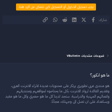
ف
ا
يجب تسجيل الدخول أو التسجيل كي تتمكن من الرد هنا.
ع
ل
ا
فيسبوك
X (Twitter)
LinkedIn
Reddit
WhatsApp
الرابط
شارك:
ت
:
شروحات منتديات VBulletin
ما هو انكور؟
هو منتدى عربي تطويري يرتكز على محتويات عديدة لاثراء الانترنت العربي،
وتقديم الفائدة لرواد الانترنت بكل ما يحتاجوه لمواقعهم ومنتدياتهم
واعمالهم المهنية والدراسية. ستجد لدينا كل ما هو حصري وكل ما هو مفيد
ويساعدك على ان تصل الى وجهتك، مجانًا.