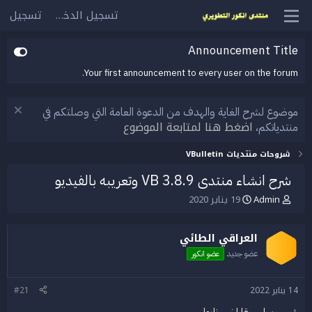
تسجيل الدخول
تسجيل
Announcement Title
Your first announcement to every user on the forum.
موضوع لشرح الغاية والهدف من الدعوة العامة التي وصلتكم في
اضغط هنا لمتابعة الموضوع
منتدياتكم،
شروحات منتديات VBulletin
شرح انشاء منتدى VB 3.8.9 وتعريبه بالفيديو
Admin
19 يناير 2020
ب
ت
ا
ا
د
ر
العراقي الطائي
ئ
ي
ا
خ
عضو جديد
عضو انكور
ل
ا
م
ل
و
ب
14 يناير 2022
#21
ض
د
شي جميل حقا اخي نابولسي
و
ء