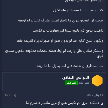
ع
لاكنه صعب علينا جميعا للوهله الاولى
خاصه ان الفيديو سريع ما نلحق نطبقه وتعرف الفيديو لم ترجعه
للخلف بيرجع كثير وتتوه علينا كثير معلومات لو تكرمت
ويكون الشرح كتابه حتا لو بدون صور او صور للاجزاء المهمه فقط
ونتشكر منك يا غالي يا ريت لو ايظا عندك خدمات مدفوعه لتفعيل منتدى
فيبي
حتا نستطيع ان نعتمد على احد يحول لنا ما نريده
العراقي الطائي
عضو جديد
عضو انكور
14 يناير 2022
#22
في مشكله اخرى لم نكبس على اونلاين مانجار ما تخرج لنا